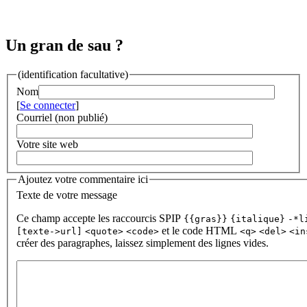
Un gran de sau ?
(identification facultative)
Nom
[
Se connecter
]
Courriel (non publié)
Votre site web
Ajoutez votre commentaire ici
Texte de votre message
Ce champ accepte les raccourcis SPIP
{{gras}}
{italique}
-*l
et le code HTML
[texte->url]
<quote>
<code>
<q>
<del>
<in
créer des paragraphes, laissez simplement des lignes vides.