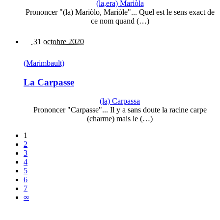
(la,era) Mariòla
Prononcer "(la) Mariòlo, Mariòle"... Quel est le sens exact de
ce nom quand (…)
31 octobre 2020
(Marimbault)
La Carpasse
(la) Carpassa
Prononcer "Carpasse"... Il y a sans doute la racine carpe
(charme) mais le (…)
1
2
3
4
5
6
7
∞