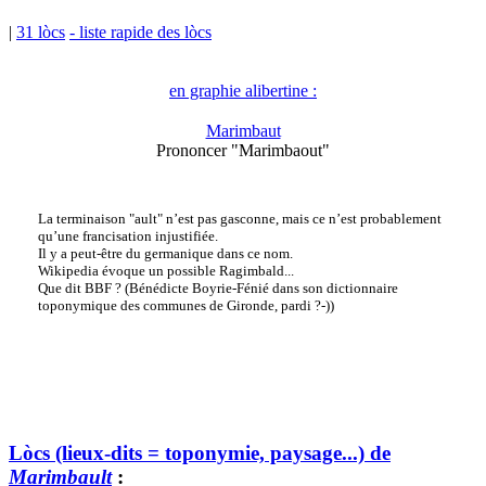
|
31 lòcs
- liste rapide des lòcs
en graphie alibertine :
Marimbaut
Prononcer "Marimbaout"
La terminaison "ault" n’est pas gasconne, mais ce n’est probablement
qu’une francisation injustifiée.
Il y a peut-être du germanique dans ce nom.
Wikipedia évoque un possible Ragimbald...
Que dit BBF ? (Bénédicte Boyrie-Fénié dans son dictionnaire
toponymique des communes de Gironde, pardi ?-))
Lòcs (lieux-dits = toponymie, paysage...) de
Marimbault
: