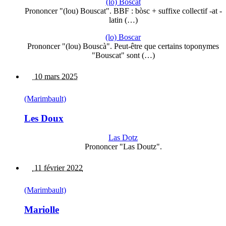
(lo) Boscat
Prononcer "(lou) Bouscat". BBF : bòsc + suffixe collectif -at -
latin (…)
(lo) Boscar
Prononcer "(lou) Bouscà". Peut-être que certains toponymes
"Bouscat" sont (…)
10 mars 2025
(Marimbault)
Les Doux
Las Dotz
Prononcer "Las Doutz".
11 février 2022
(Marimbault)
Mariolle