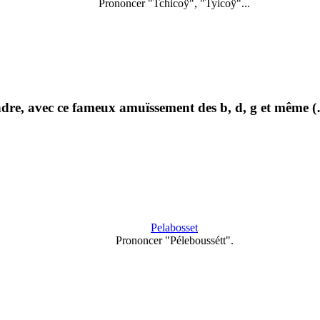
Prononcer "Tchicoÿ", "Tyicoÿ"...
re, avec ce fameux amuïssement des b, d, g et même 
Pelabosset
Prononcer "Péleboussétt".