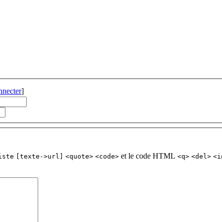
nnecter
]
et le code HTML
iste
[texte->url]
<quote>
<code>
<q>
<del>
<i