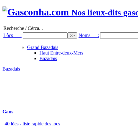
Nos lieux-dits gas
Recherche / Cèrca...
Lòcs :
Noms :
Grand Bazadais
Haut Entre-deux-Mers
Bazadais
Bazadais
Gans
|
40 lòcs
- liste rapide des lòcs