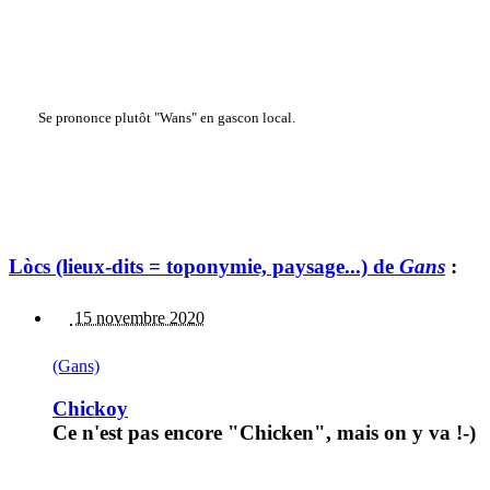
Se prononce plutôt "Wans" en gascon local.
Lòcs (lieux-dits = toponymie, paysage...) de
Gans
:
15 novembre 2020
(Gans)
Chickoy
Ce n'est pas encore "Chicken", mais on y va !-)