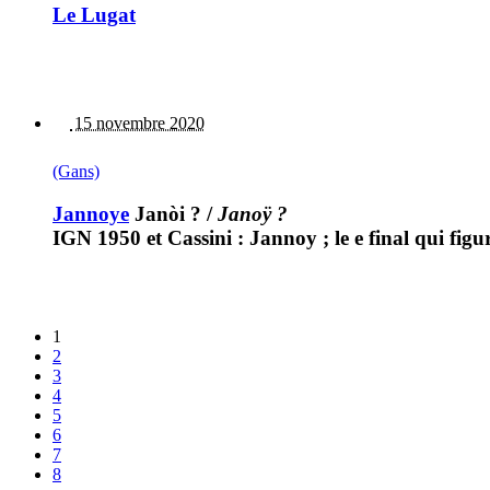
Le Lugat
15 novembre 2020
(Gans)
Jannoye
Janòi ?
/
Janoÿ ?
IGN 1950 et Cassini : Jannoy ; le e final qui fig
1
2
3
4
5
6
7
8