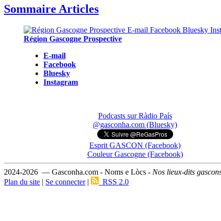
Sommaire Articles
Région Gascogne Prospective
E-mail
Facebook
Bluesky
Instagram
Podcasts sur Ràdio País
@gasconha.com (Bluesky)
Esprit GASCON (Facebook)
Couleur Gascogne (Facebook)
2024-2026 — Gasconha.com - Noms e Lòcs -
Nos lieux-dits gascon
Plan du site
|
Se connecter
|
RSS 2.0