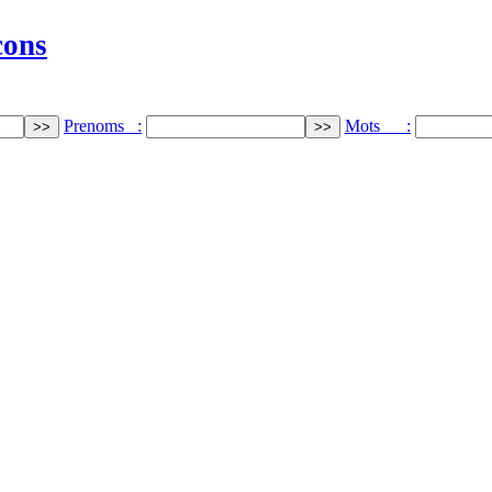
cons
Prenoms :
Mots :