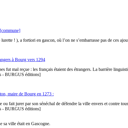
 [commune]
tte ! ), a fortiori en gascon, où l’on ne s’embarrasse pas de ces ajout
rangers à Bourg vers 1294
 fut mal reçue : les français étaient des étrangers. La barrière linguisti
ries - BURGUS éditions]
ton, maire de Bourg en 1273 :
e ou fait jurer par son sénéchal de défendre la ville envers et contre tou
ries - BURGUS éditions]
e sa ville était en Gascogne.