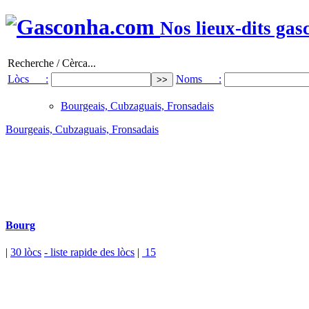
Nos lieux-dits gas
Recherche / Cèrca...
Lòcs :
Noms :
Bourgeais, Cubzaguais, Fronsadais
Bourgeais, Cubzaguais, Fronsadais
Bourg
|
30 lòcs
- liste rapide des lòcs
|
15