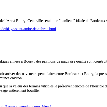
 l’Arc à Bourg. Cette ville serait une "banlieue" idéale de Bordeaux si el
onde/blaye-saint-andre-de-cubzac.html
elques années à Bourg : des pavillons de mauvaise qualité sont construit
oir arriver des navetteurs pendulaires entre Bordeaux et Bourg, la pressio
mmunes environ.
si que la valeur des terrains viticoles le préservent encore de l’horrib
sage entièrement bousillé.
 de Bourg : entendons-nous bien !