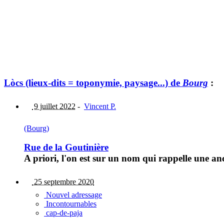
Lòcs (lieux-dits = toponymie, paysage...) de
Bourg
:
9 juillet 2022
-
Vincent P.
(Bourg)
Rue de la Goutinière
A priori, l'on est sur un nom qui rappelle une a
25 septembre 2020
Nouvel adressage
Incontournables
cap-de-paja