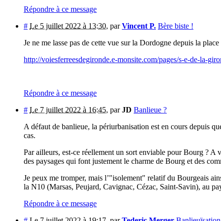
Répondre à ce message
#
Le 5 juillet 2022 à 13:30
,
par
Vincent P.
Bère biste !
Je ne me lasse pas de cette vue sur la Dordogne depuis la place de
http://voiesferreesdegironde.e-monsite.com/pages/s-e-de-la-gir
Répondre à ce message
#
Le 7 juillet 2022 à 16:45
,
par
JD
Banlieue ?
A défaut de banlieue, la périurbanisation est en cours depuis qu
cas.
Par ailleurs, est-ce réellement un sort enviable pour Bourg ? A v
des paysages qui font justement le charme de Bourg et des co
Je peux me tromper, mais l’"isolement" relatif du Bourgeais ain
la N10 (Marsas, Peujard, Cavignac, Cézac, Saint-Savin), au pay
Répondre à ce message
#
Le 7 juillet 2022 à 19:17
,
par
Tederic Merger
Banlieuïsation