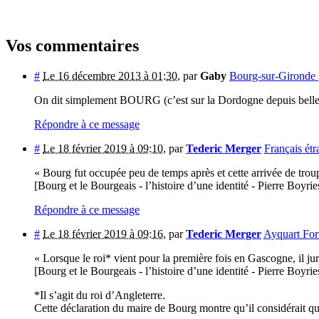
Vos commentaires
#
Le 16 décembre 2013 à 01:30
,
par
Gaby
Bourg-sur-Gironde
On dit simplement BOURG (c’est sur la Dordogne depuis belle lure
Répondre à ce message
#
Le 18 février 2019 à 09:10
,
par
Tederic Merger
Français ét
« Bourg fut occupée peu de temps après et cette arrivée de troupes
[Bourg et le Bourgeais - l’histoire d’une identité - Pierre Boy
Répondre à ce message
#
Le 18 février 2019 à 09:16
,
par
Tederic Merger
Ayquart For
« Lorsque le roi* vient pour la première fois en Gascogne, il jur
[Bourg et le Bourgeais - l’histoire d’une identité - Pierre Boy
*Il s’agit du roi d’Angleterre.
Cette déclaration du maire de Bourg montre qu’il considérait qu