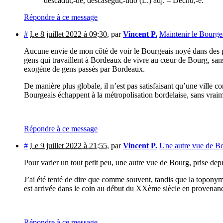
descadùt,-de, descasegùt,-ùdo (L.) adj. – Déchu,-e.
Répondre à ce message
#
Le 8 juillet 2022 à 09:30
,
par
Vincent P.
Maintenir le Bourge
Aucune envie de mon côté de voir le Bourgeais noyé dans des pav
gens qui travaillent à Bordeaux de vivre au cœur de Bourg, sans
exogène de gens passés par Bordeaux.
De manière plus globale, il n’est pas satisfaisant qu’une ville
Bourgeais échappent à la métropolisation bordelaise, sans vraimen
Répondre à ce message
#
Le 9 juillet 2022 à 21:55
,
par
Vincent P.
Une autre vue de B
Pour varier un tout petit peu, une autre vue de Bourg, prise depu
J’ai été tenté de dire que comme souvent, tandis que la toponym
est arrivée dans le coin au début du XXème siècle en provenan
Répondre à ce message