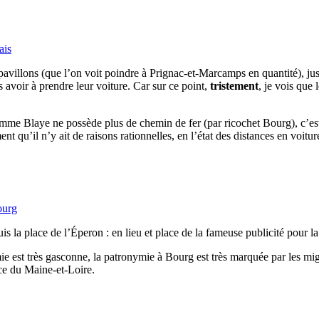
ais
illons (que l’on voit poindre à Prignac-et-Marcamps en quantité), juste
 avoir à prendre leur voiture. Car sur ce point,
tristement
, je vois que
 comme Blaye ne possède plus de chemin de fer (par ricochet Bourg), c’es
t qu’il n’y ait de raisons rationnelles, en l’état des distances en voit
ourg
is la place de l’Éperon : en lieu et place de la fameuse publicité pour l
ie est très gasconne, la patronymie à Bourg est très marquée par les mig
ce du Maine-et-Loire.