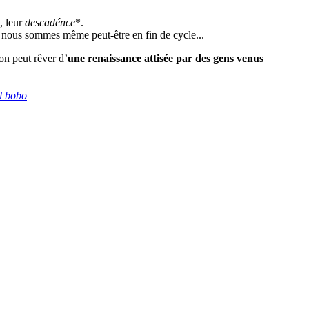
, leur
descadénce
*.
s : nous sommes même peut-être en fin de cycle...
on peut rêver d’
une renaissance attisée par des gens venus
l bobo