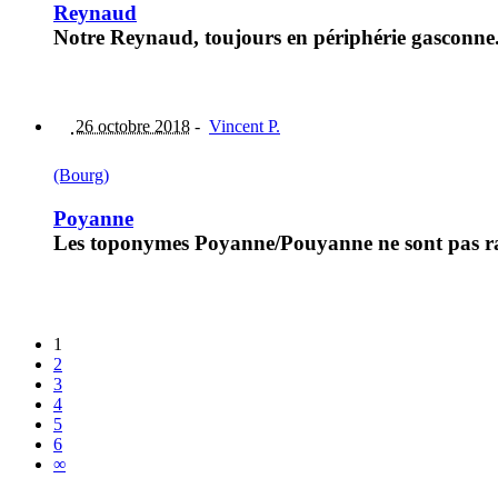
Reynaud
Notre Reynaud, toujours en périphérie gasconne
26 octobre 2018
-
Vincent P.
(Bourg)
Poyanne
Les toponymes Poyanne/Pouyanne ne sont pas rare
1
2
3
4
5
6
∞