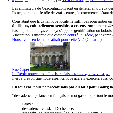
Les animateurs de Gasconha.com sont en général amoureux des v
Ils ne jouent plus le rôle de vrais centres, le commerce s’étant 
Constatant que la dynamique locale ne suffit pas pour initier u
d’ailleurs, culturellement sensibles à ces environnements
de
Pas de pudeur de gazelle : ça s’appelle gentrification ou boboïsa
Vincent nous informe que c’est
en cours à la Réole
, par exemple
Nous avons eu le même attrait pour cette (…)
(Gabarret)
Rue Capet
La Réole nouveau satellite bordelais
Et la Gascogne dans tout ça ?
Il est à prévoir que notre esprit critique acéré s’exercera aussi c
En tout cas, nous ne préconisons pas du tout pour Bourg la
*descadénce : je lance en français ce mot gascon que tout le 
Palay :
descadénci,-cie sf. – Déchéance.