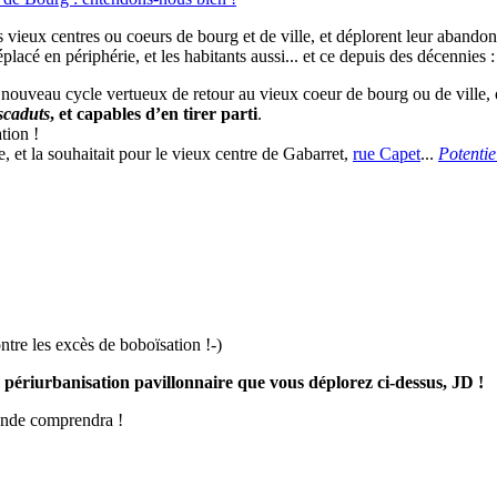
ieux centres ou coeurs de bourg et de ville, et déplorent leur abandon
déplacé en périphérie, et les habitants aussi... et ce depuis des décennie
n nouveau cycle vertueux de retour au vieux coeur de bourg ou de ville, 
scaduts
, et capables d’en tirer parti
.
tion !
, et la souhaitait pour le vieux centre de Gabarret,
rue Capet
...
Potentie
ontre les excès de boboïsation !-)
 périurbanisation pavillonnaire que vous déplorez ci-dessus, JD !
monde comprendra !