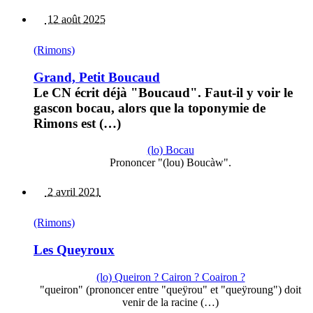
12 août 2025
(Rimons)
Grand, Petit Boucaud
Le CN écrit déjà "Boucaud". Faut-il y voir le
gascon bocau, alors que la toponymie de
Rimons est (…)
(lo) Bocau
Prononcer "(lou) Boucàw".
2 avril 2021
(Rimons)
Les Queyroux
(lo) Queiron ? Cairon ? Coairon ?
"queiron" (prononcer entre "queÿrou" et "queÿroung") doit
venir de la racine (…)