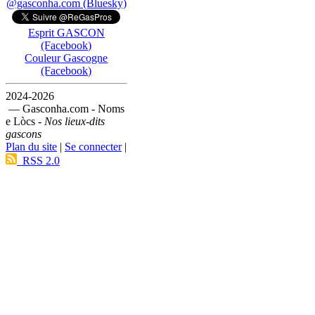
@gasconha.com (Bluesky)
Esprit GASCON
(Facebook)
Couleur Gascogne
(Facebook)
2024-2026
— Gasconha.com - Noms
e Lòcs -
Nos lieux-dits
gascons
Plan du site
|
Se connecter
|
RSS 2.0