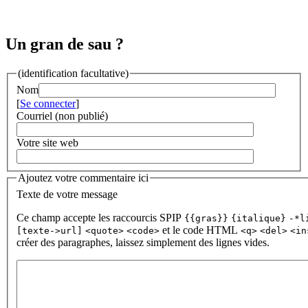
Un gran de sau ?
(identification facultative)
Nom
[
Se connecter
]
Courriel (non publié)
Votre site web
Ajoutez votre commentaire ici
Texte de votre message
Ce champ accepte les raccourcis SPIP
{{gras}}
{italique}
-*l
et le code HTML
[texte->url]
<quote>
<code>
<q>
<del>
<in
créer des paragraphes, laissez simplement des lignes vides.