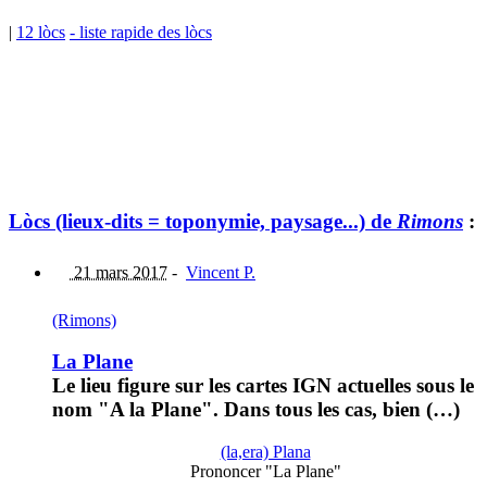
|
12 lòcs
- liste rapide des lòcs
Lòcs (lieux-dits = toponymie, paysage...) de
Rimons
:
21 mars 2017
-
Vincent P.
(Rimons)
La Plane
Le lieu figure sur les cartes IGN actuelles sous le
nom "A la Plane". Dans tous les cas, bien (…)
(la,era) Plana
Prononcer "La Plane"