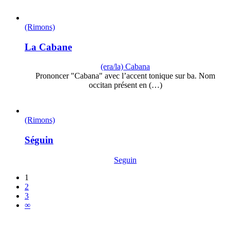
(Rimons)
La Cabane
(era/la) Cabana
Prononcer "Cabana" avec l’accent tonique sur ba. Nom
occitan présent en (…)
(Rimons)
Séguin
Seguin
1
2
3
∞