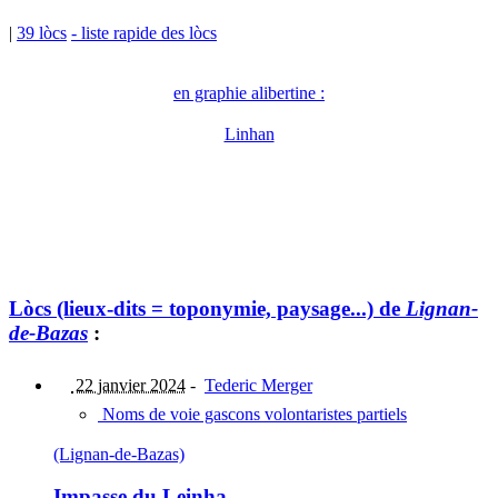
|
39 lòcs
- liste rapide des lòcs
en graphie alibertine :
Linhan
Lòcs (lieux-dits = toponymie, paysage...) de
Lignan-
de-Bazas
:
22 janvier 2024
-
Tederic Merger
Noms de voie gascons volontaristes partiels
(Lignan-de-Bazas)
Impasse du Leinha