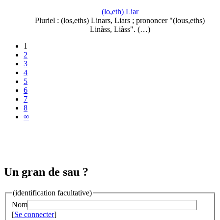
(lo,eth) Liar
Pluriel : (los,eths) Linars, Liars ; prononcer "(lous,eths)
Linàss, Liàss". (…)
1
2
3
4
5
6
7
8
∞
Un gran de sau ?
(identification facultative)
Nom
[
Se connecter
]