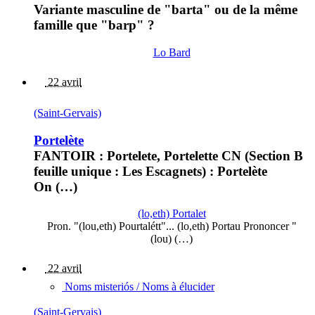
Variante masculine de "barta" ou de la même
famille que "barp" ?
Lo Bard
22 avril
(Saint-Gervais)
Portelète
FANTOIR : Portelete, Portelette CN (Section B
feuille unique : Les Escagnets) : Portelète
On (…)
(lo,eth) Portalet
Pron. "(lou,eth) Pourtalétt"... (lo,eth) Portau Prononcer "
(lou) (…)
22 avril
Noms misteriós / Noms à élucider
(Saint-Gervais)