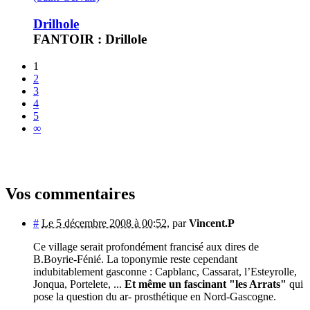
Drilhole
FANTOIR : Drillole
1
2
3
4
5
∞
Vos commentaires
#
Le 5 décembre 2008 à 00:52
,
par
Vincent.P
Ce village serait profondément francisé aux dires de
B.Boyrie-Fénié. La toponymie reste cependant
indubitablement gasconne : Capblanc, Cassarat, l’Esteyrolle,
Jonqua, Portelete, ...
Et même un fascinant "les Arrats"
qui
pose la question du ar- prosthétique en Nord-Gascogne.