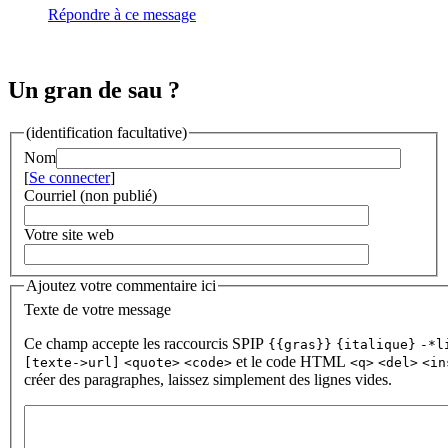
Répondre à ce message
Un gran de sau ?
(identification facultative)
Nom
[
Se connecter
]
Courriel (non publié)
Votre site web
Ajoutez votre commentaire ici
Texte de votre message
Ce champ accepte les raccourcis SPIP
{{gras}}
{italique}
-*l
et le code HTML
[texte->url]
<quote>
<code>
<q>
<del>
<in
créer des paragraphes, laissez simplement des lignes vides.