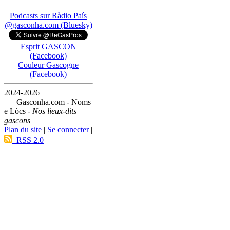
Podcasts sur Ràdio País
@gasconha.com (Bluesky)
Esprit GASCON
(Facebook)
Couleur Gascogne
(Facebook)
2024-2026
— Gasconha.com - Noms
e Lòcs -
Nos lieux-dits
gascons
Plan du site
|
Se connecter
|
RSS 2.0