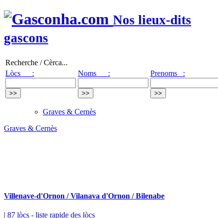
Nos lieux-dits
gascons
Recherche / Cèrca...
Lòcs :
Noms :
Prenoms :
Graves & Cernès
Graves & Cernès
Villenave-d'Ornon / Vilanava d'Ornon / Bilenabe
|
87 lòcs
- liste rapide des lòcs