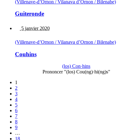
(Villenave-d’Ornon / Vilanava d’Ornon / Bilenabe)
Guiteronde
5 janvier 2020
(Villenave-d’Ornon / Vilanava d’Ornon / Bilenabe)
Couhins
(los) Con·hins
Prononcer "(los) Cou(ng)·hi(ng)s"
1
2
3
4
5
6
7
8
9
…
18