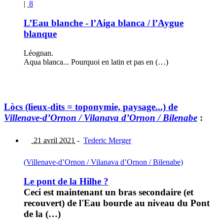
|
8
L’Eau blanche - l’Aiga blanca / l’Aygue
blanque
Léognan.
Aqua blanca... Pourquoi en latin et pas en (…)
Lòcs (lieux-dits = toponymie, paysage...) de
Villenave-d’Ornon / Vilanava d’Ornon / Bilenabe
:
21 avril 2021
-
Tederic Merger
(Villenave-d’Ornon / Vilanava d’Ornon / Bilenabe)
Le pont de la Hilhe ?
Ceci est maintenant un bras secondaire (et
recouvert) de l'Eau bourde au niveau du Pont
de la (…)