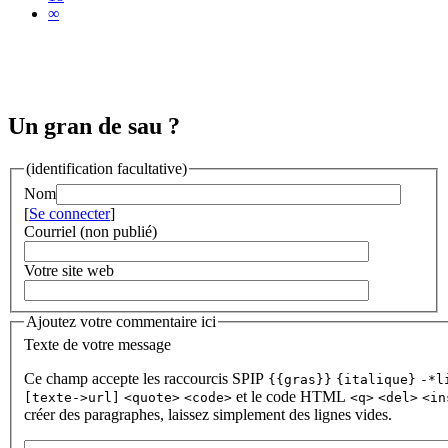
∞
Un gran de sau ?
(identification facultative)
Nom
[
Se connecter
]
Courriel (non publié)
Votre site web
Ajoutez votre commentaire ici
Texte de votre message
Ce champ accepte les raccourcis SPIP
{{gras}}
{italique}
-*l
et le code HTML
[texte->url]
<quote>
<code>
<q>
<del>
<in
créer des paragraphes, laissez simplement des lignes vides.