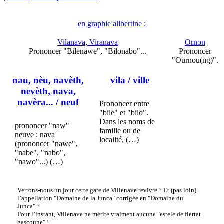
en graphie alibertine :
Vilanava, Viranava
Ornon
Prononcer "Bilenawe", "Bilonabo"...
Prononcer
"Ournou(ng)".
nau, nèu, navèth,
vila
/ ville
nevèth, nava,
navèra...
/ neuf
Prononcer entre
"bile" et "bilo".
Dans les noms de
prononcer "naw"
famille ou de
neuve : nava
localité, (…)
(prononcer "nawe",
"nabe", "nabo",
"nawo"...) (…)
Verrons-nous un jour cette gare de Villenave revivre ? Et (pas loin)
l’appellation "Domaine de la Junca" corrigée en "Domaine du
Junca" ?
Pour l’instant, Villenave ne mérite vraiment aucune "estele de fiertat
gascoune" !