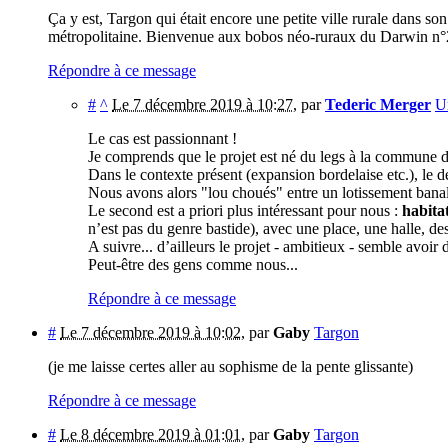
Ça y est, Targon qui était encore une petite ville rurale dans s
métropolitaine. Bienvenue aux bobos néo-ruraux du Darwin n°2.
Répondre à ce message
#
^
Le 7 décembre 2019 à 10:27
,
par
Tederic Merger
U
Le cas est passionnant !
Je comprends que le projet est né du legs à la commune de
Dans le contexte présent (expansion bordelaise etc.), le de
Nous avons alors "lou choués" entre un lotissement banal 
Le second est a priori plus intéressant pour nous :
habita
n’est pas du genre bastide), avec une place, une halle, des
A suivre... d’ailleurs le projet - ambitieux - semble avoir 
Peut-être des gens comme nous...
Répondre à ce message
#
Le 7 décembre 2019 à 10:02
,
par
Gaby
Targon
(je me laisse certes aller au sophisme de la pente glissante)
Répondre à ce message
#
Le 8 décembre 2019 à 01:01
,
par
Gaby
Targon