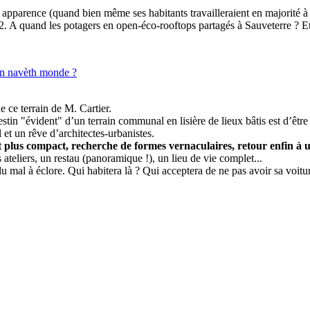
on apparence (quand bien même ses habitants travailleraient en majorité à
 A quand les potagers en open-éco-rooftops partagés à Sauveterre ? E
n navèth monde ?
 ce terrain de M. Cartier.
stin "évident" d’un terrain communal en lisière de lieux bâtis est d’être 
et un rêve d’architectes-urbanistes.
t plus compact, recherche de formes vernaculaires, retour enfin à u
 ateliers, un restau (panoramique !), un lieu de vie complet...
du mal à éclore. Qui habitera là ? Qui acceptera de ne pas avoir sa voitur