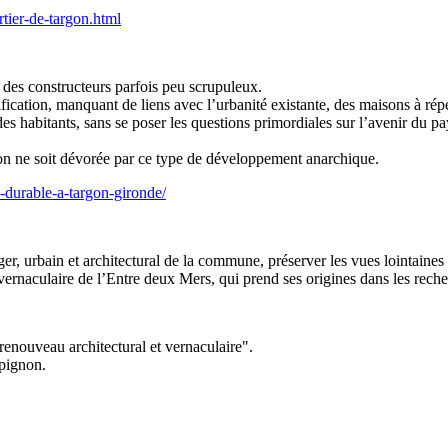
tier-de-targon.html
ci des constructeurs parfois peu scrupuleux.
nification, manquant de liens avec l’urbanité existante, des maisons à ré
abitants, sans se poser les questions primordiales sur l’avenir du pays
on ne soit dévorée par ce type de développement anarchique.
-durable-a-targon-gironde/
ger, urbain et architectural de la commune, préserver les vues lointain
 vernaculaire de l’Entre deux Mers, qui prend ses origines dans les reche
enouveau architectural et vernaculaire".
 pignon.