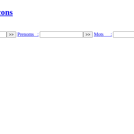
cons
Prenoms :
Mots :