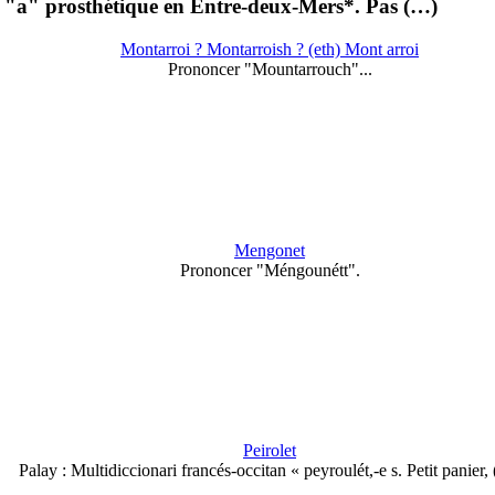
de "a" prosthétique en Entre-deux-Mers*. Pas (…)
Montarroi ? Montarroish ? (eth) Mont arroi
Prononcer "Mountarrouch"...
Mengonet
Prononcer "Méngounétt".
Peirolet
Palay : Multidiccionari francés-occitan « peyroulét,-e s. Petit panier,