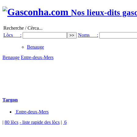
Nos lieux-dits gas
Recherche / Cèrca...
Lòcs :
Noms :
Benauge
Benauge
Entre-deux-Mers
Targon
Entre-deux-Mers
|
80 lòcs
- liste rapide des lòcs
|
6