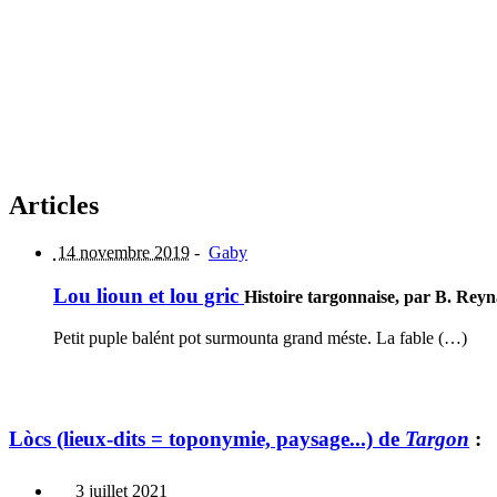
Articles
14 novembre 2019
-
Gaby
Lou lioun et lou gric
Histoire targonnaise, par B. Reyn
Petit puple balént pot surmounta grand méste. La fable (…)
Lòcs (lieux-dits = toponymie, paysage...) de
Targon
:
3 juillet 2021