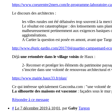
https://www.coeurentre2mers.com/le-programme-laboratoire-car
Le discours des architectes :
les villes rurales ont été délaissées trop souvent à la mer
Le résultat est catastrophique : des lotissements sans pla
malheureusement pertinemment aux exigences basiques des h
agglomérations.
A Cartier la question est posée en amont, avant que Targ
http://www.djuric-tardio.com/2017/04/quartier-campagnard-eco
Déjà
une retombée dans le village voisin
de Haux :
2- Recenser et protéger les éléments du patrimoine paysa
s’inscrire dans une volonté de renouveau architectural et
https://www.mairie.haux33.fr/plan/
Ce qui intéresse spécialement Gasconha.com : "une volonté de r
La silhouette des maisons est vasconne
: façades sous le mur
Répondre à ce message
#
Le 7 décembre 2019 à 10:01
,
par
Gaby
Targon