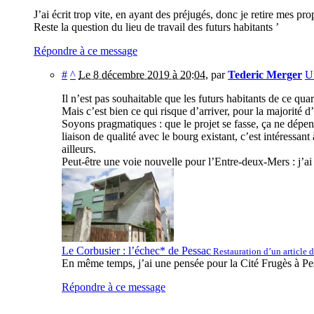
J’ai écrit trop vite, en ayant des préjugés, donc je retire mes pr
Reste la question du lieu de travail des futurs habitants ’
Répondre à ce message
#
^
Le 8 décembre 2019 à 20:04
,
par
Tederic Merger
Un
Il n’est pas souhaitable que les futurs habitants de ce quar
Mais c’est bien ce qui risque d’arriver, pour la majorité d
Soyons pragmatiques : que le projet se fasse, ça ne dépen
liaison de qualité avec le bourg existant, c’est intéress
ailleurs.
Peut-être une voie nouvelle pour l’Entre-deux-Mers : j’a
Le Corbusier : l’échec* de Pessac
Restauration d’un article 
En même temps, j’ai une pensée pour la Cité Frugès à Pess
Répondre à ce message