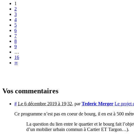
1
2
3
4
5
6
7
8
9
…
16
∞
Vos commentaires
#
Le 6 décembre 2019 à 19:32
,
par
Tederic Merger
Le projet 
Ce programme n’est pas en coeur de bourg, il en est à 500 mètres
La question du lien entre le quartier et le bourg fait l’
d’un mobilier urbain commun à Cartier ET Targon…).