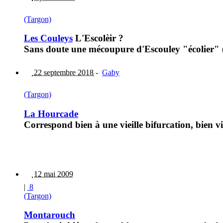
(Targon)
Les Couleys
L'Escolèir ?
Sans doute une mécoupure d'Escouley "écolier" (
22 septembre 2018
-
Gaby
(Targon)
La Hourcade
Correspond bien à une vieille bifurcation, bien vis
12 mai 2009
|
8
(Targon)
Montarouch