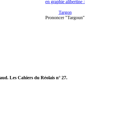
en graphie alibertine :
Targon
Prononcer "Targoun"
aud. Les Cahiers du Réolais n° 27.