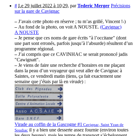
#
Le 29 juillet 2022 à 10:29
,
par
Tederic Merger
Précisions
sur la gare de Cavignac
–
J’avais cette photo en réserve ; tu m’as grillé, Vincent !-)
–
Au fond de la photo, on voit A NOUSTE.
(Cavignac)
A NOUSTE
–
Je pense que ces noms de gare écrits "à l’occitane" (dont
une part sont erronés, parfois jusqu’à l’absurde) résultent d’un
programme régional.
–
J’ai compris que ce CAVINHAC se serait prononcé jadis
"Cawignatt".
–
Je viens de faire une recherche d’horaires en me plaçant
dans la peau d’un voyageur qui veut aller de Cavignac à
Saintes, ce vendredi matin (tiens, ça fait exactement une
semaine que j’étais par là en
virade
) :
Virade au coffin de la Gascogne #1
Cavignac, Saint Yzan de
il y a bien une desserte assez fournie (environ toutes
Soudiac
les deux heures), mais les temps de transport s’échelonnent