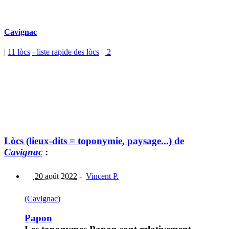
Cavignac
|
11 lòcs
- liste rapide des lòcs
|
2
Lòcs (lieux-dits = toponymie, paysage...) de
Cavignac
:
20 août 2022
-
Vincent P.
(Cavignac)
Papon