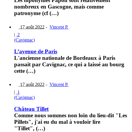
Les toponymes Papon sont relativement
nombreux en Gascogne, mais comme
patronyme (cf (…)
17 août 2022
-
Vincent P.
|
2
(Cavignac)
L’avenue de Paris
L'ancienne nationale de Bordeaux à Paris
passait par Cavignac, ce qui a laissé au bourg
cette (…)
17 août 2022
-
Vincent P.
|
1
(Cavignac)
Château Tillet
Comme nous sommes non loin du lieu-dit "Les
Pillets", j'ai eu du mal à vouloir lire
"Tillet", (…)