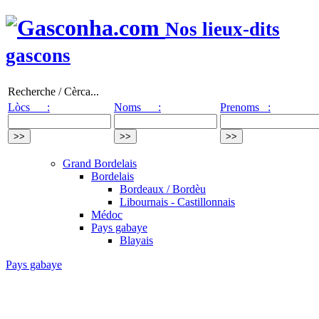
Nos lieux-dits
gascons
Recherche / Cèrca...
Lòcs :
Noms :
Prenoms :
Grand Bordelais
Bordelais
Bordeaux / Bordèu
Libournais - Castillonnais
Médoc
Pays gabaye
Blayais
Pays gabaye