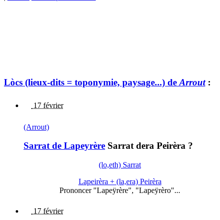
Lòcs (lieux-dits = toponymie, paysage...) de
Arrout
:
17 février
(Arrout)
Sarrat de Lapeyrère
Sarrat dera Peirèra ?
(lo,eth) Sarrat
Lapeirèra + (la,era) Peirèra
Prononcer "Lapeÿrère", "Lapeÿrèro"...
17 février