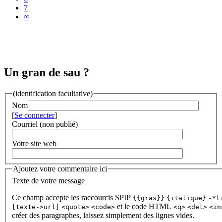
7
∞
Un gran de sau ?
(identification facultative)
Nom
[
Se connecter
]
Courriel (non publié)
Votre site web
Ajoutez votre commentaire ici
Texte de votre message
Ce champ accepte les raccourcis SPIP
{{gras}}
{italique}
-*l
et le code HTML
[texte->url]
<quote>
<code>
<q>
<del>
<in
créer des paragraphes, laissez simplement des lignes vides.