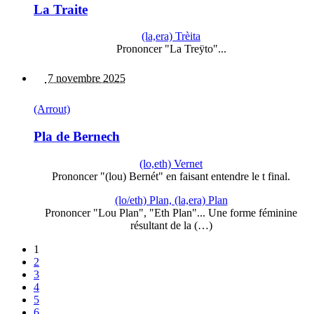
La Traite
(la,era) Trèita
Prononcer "La Treÿto"...
7 novembre 2025
(Arrout)
Pla de Bernech
(lo,eth) Vernet
Prononcer "(lou) Bernét" en faisant entendre le t final.
(lo/eth) Plan, (la,era) Plan
Prononcer "Lou Plan", "Eth Plan"... Une forme féminine
résultant de la (…)
1
2
3
4
5
6