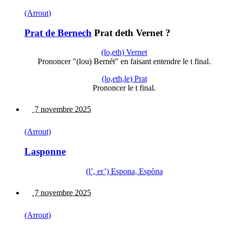
(Arrout)
Prat de Bernech
Prat deth Vernet ?
(lo,eth) Vernet
Prononcer "(lou) Bernét" en faisant entendre le t final.
(lo,eth,le) Prat
Prononcer le t final.
7 novembre 2025
(Arrout)
Lasponne
(l’, er’) Espona, Espòna
7 novembre 2025
(Arrout)