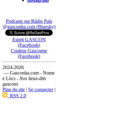
Instagram
Podcasts sur Ràdio País
@gasconha.com (Bluesky)
Esprit GASCON
(Facebook)
Couleur Gascogne
(Facebook)
2024-2026
— Gasconha.com - Noms
e Lòcs -
Nos lieux-dits
gascons
Plan du site
|
Se connecter
|
RSS 2.0