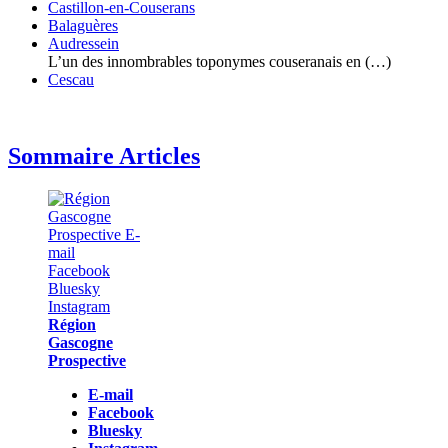
Castillon-en-Couserans
Balaguères
Audressein
L’un des innombrables toponymes couseranais en (…)
Cescau
Sommaire Articles
Région
Gascogne
Prospective
E-mail
Facebook
Bluesky