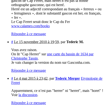
gascon de Cap Ferret, mais herret n’est pas la bonne
orthographe gasconne, qui est herré.
Herré est un adjectif correspondant au français « ferreux » ou
« ferrugineux », dont le substantif gascon est her, en français,
« fer ».
Le Cap Ferret serait donc le Cap du Fer
www.calameo.com/books
Répondre à ce message
#
Le 15 novembre 2010 à 19:59
,
par
Tederic M.
Vous avez raison.
On lit "Cap Herrer" sur
une carte du bassin de 1634 par
Christophe Tassin
.
Je vais changer la version du nom sur Gasconha.com.
Répondre à ce message
#
Le 4 mai 2015 à 23:42
,
par
Tederic Merger
Etymologie de
Ferret
Apparemment, ce n’est pas "herrer" ni "herret", mais "horet" !
Voir
la discussion
.
Répondre à ce message