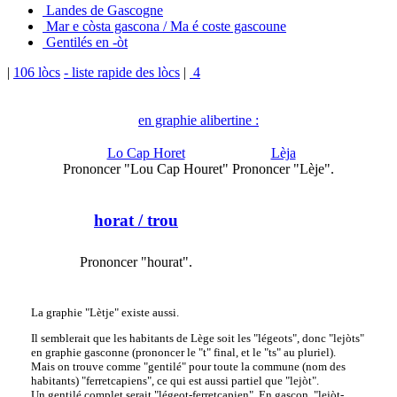
Landes de Gascogne
Mar e còsta gascona / Ma é coste gascoune
Gentilés en -òt
|
106 lòcs
- liste rapide des lòcs
|
4
en graphie alibertine :
Lo Cap Horet
Lèja
Prononcer "Lou Cap Houret"
Prononcer "Lèje".
horat
/ trou
Prononcer "hourat".
La graphie "Lètje" existe aussi.
Il semblerait que les habitants de Lège soit les "légeots", donc "lejòts"
en graphie gasconne (prononcer le "t" final, et le "ts" au pluriel).
Mais on trouve comme "gentilé" pour toute la commune (nom des
habitants) "ferretcapiens", ce qui est aussi partiel que "lejòt".
Un gentilé complet serait "légeot-ferretcapien". En gascon, "lejòt-