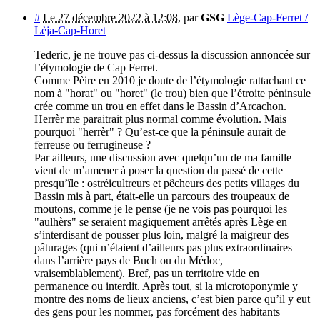
#
Le 27 décembre 2022 à 12:08
,
par
GSG
Lège-Cap-Ferret /
Lèja-Cap-Horet
Tederic, je ne trouve pas ci-dessus la discussion annoncée sur
l’étymologie de Cap Ferret.
Comme Pèire en 2010 je doute de l’étymologie rattachant ce
nom à "horat" ou "horet" (le trou) bien que l’étroite péninsule
crée comme un trou en effet dans le Bassin d’Arcachon.
Herrèr me paraitrait plus normal comme évolution. Mais
pourquoi "herrèr" ? Qu’est-ce que la péninsule aurait de
ferreuse ou ferrugineuse ?
Par ailleurs, une discussion avec quelqu’un de ma famille
vient de m’amener à poser la question du passé de cette
presqu’île : ostréicultreurs et pêcheurs des petits villages du
Bassin mis à part, était-elle un parcours des troupeaux de
moutons, comme je le pense (je ne vois pas pourquoi les
"aulhèrs" se seraient magiquement arrêtés après Lège en
s’interdisant de pousser plus loin, malgré la maigreur des
pâturages (qui n’étaient d’ailleurs pas plus extraordinaires
dans l’arrière pays de Buch ou du Médoc,
vraisemblablement). Bref, pas un territoire vide en
permanence ou interdit. Après tout, si la microtoponymie y
montre des noms de lieux anciens, c’est bien parce qu’il y eut
des gens pour les nommer, pas forcément des habitants