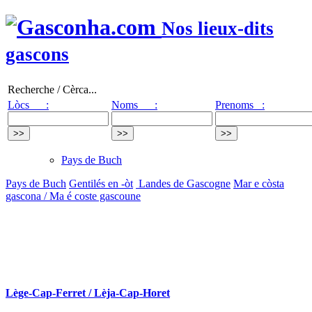
Nos lieux-dits
gascons
Recherche / Cèrca...
Lòcs :
Noms :
Prenoms :
Pays de Buch
Pays de Buch
Gentilés en -òt
Landes de Gascogne
Mar e còsta
gascona / Ma é coste gascoune
Lège-Cap-Ferret / Lèja-Cap-Horet