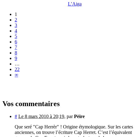
L’Aiga
1
2
3
4
5
6
7
8
9
…
22
∞
Vos commentaires
#
Le 8 mars 2010 à 20:19
,
par
Pèire
Que seré "Cap Herrèr" ! Origine étymologique. Sur les cartes
anciennes, on trouve l’écriture Cap Herret. C’est l’équivalent