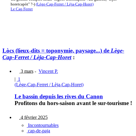
horetcapòt" ?-)
(Lège-Cap-Ferret / Lèja-Cap-Horet)
Le Cap Ferret
Lòcs (lieux-dits = toponymie, paysage...) de
Lège-
Cap-Ferret / Lèja-Cap-Horet
:
3 mars
-
Vincent P.
|
1
(Lège-Cap-Ferret / Lèja-Cap-Horet)
Le bassin depuis les rives du Canon
Profitons du hors-saison avant le sur-tourisme !
4 février 2025
Incontournables
cap-de-paja