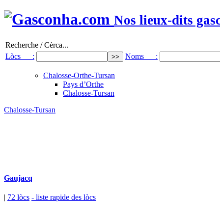
Nos lieux-dits gas
Recherche / Cèrca...
Lòcs :
Noms :
Chalosse-Orthe-Tursan
Pays d’Orthe
Chalosse-Tursan
Chalosse-Tursan
Gaujacq
|
72 lòcs
- liste rapide des lòcs