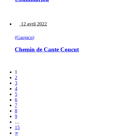
12 avril 2022
(Gaujacq)
Chemin de Cante Coucut
1
2
3
4
5
6
7
8
9
…
15
∞