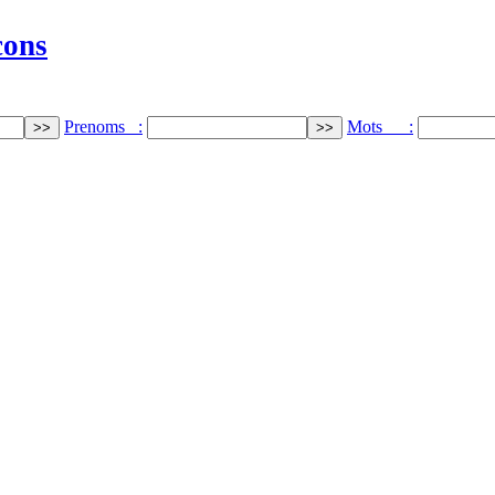
cons
Prenoms :
Mots :