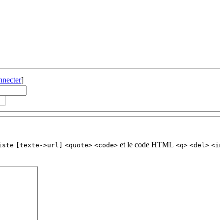
nnecter
]
et le code HTML
iste
[texte->url]
<quote>
<code>
<q>
<del>
<i