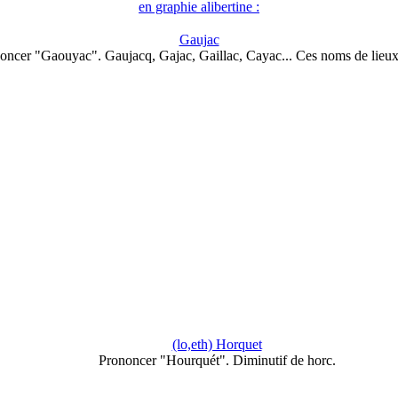
en graphie alibertine :
Gaujac
oncer "Gaouyac". Gaujacq, Gajac, Gaillac, Cayac... Ces noms de lieu
(lo,eth) Horquet
Prononcer "Hourquét". Diminutif de horc.