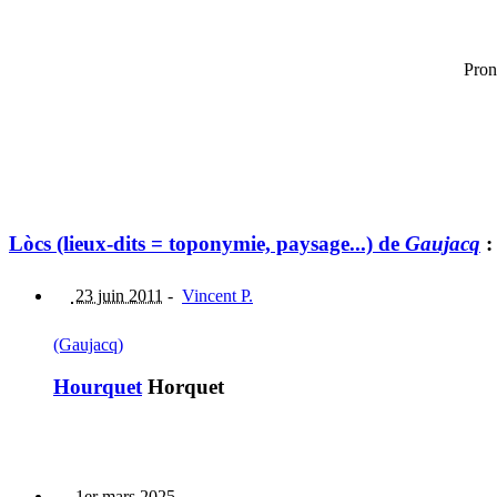
Pron
Lòcs (lieux-dits = toponymie, paysage...) de
Gaujacq
:
23 juin 2011
-
Vincent P.
(Gaujacq)
Hourquet
Horquet
1er mars 2025