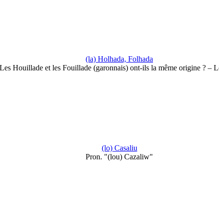
(la) Holhada, Folhada
Les Houillade et les Fouillade (garonnais) ont-ils la même origine ? – 
(lo) Casaliu
Pron. "(lou) Cazaliw"