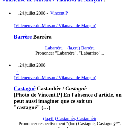
24 juillet 2008
-
Vincent P.
(Villeneuve-de-Marsan / Vilanava de Marçan)
Barrère
Barrèra
Labarrèra + (la,era) Barrèra
Prononcer "Labarrère", "Labarrèro"...
24 juillet 2008
|
1
(Villeneuve-de-Marsan / Vilanava de Marçan)
Castagné
Castanhèr
/
Castagnè
[Photo de Vincent.P] En l'absence d'article, on
peut aussi imaginer que ce soit un
"castagné" (…)
(lo,eth) Castanhèr, Castanhèir
Prononcer respectivement "(lou) Castagnè, Castagneÿ*".