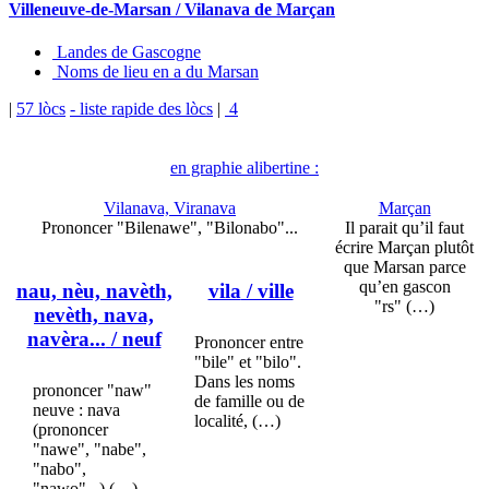
Villeneuve-de-Marsan / Vilanava de Marçan
Landes de Gascogne
Noms de lieu en a du Marsan
|
57 lòcs
- liste rapide des lòcs
|
4
en graphie alibertine :
Vilanava, Viranava
Marçan
Prononcer "Bilenawe", "Bilonabo"...
Il parait qu’il faut
écrire Marçan plutôt
que Marsan parce
qu’en gascon
nau, nèu, navèth,
vila
/ ville
"rs" (…)
nevèth, nava,
navèra...
/ neuf
Prononcer entre
"bile" et "bilo".
Dans les noms
prononcer "naw"
de famille ou de
neuve : nava
localité, (…)
(prononcer
"nawe", "nabe",
"nabo",
"nawo"...) (…)