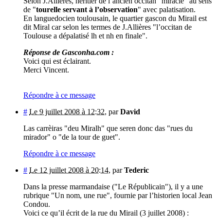
Selon J.Allières, héritier de l’ancien occitan "miracle" au sens
de "
tourelle servant à l’observation
" avec palatisation.
En languedocien toulousain, le quartier gascon du Mirail est
dit Miral car selon les termes de J.Allières "l’occitan de
Toulouse a dépalatisé lh et nh en finale".
Réponse de Gasconha.com :
Voici qui est éclairant.
Merci Vincent.
Répondre à ce message
#
Le 9 juillet 2008 à 12:32
,
par
David
Las carrèiras "deu Miralh" que seren donc das "rues du
mirador" o "de la tour de guet".
Répondre à ce message
#
Le 12 juillet 2008 à 20:14
,
par
Tederic
Dans la presse marmandaise ("Le Républicain"), il y a une
rubrique "Un nom, une rue", fournie par l’historien local Jean
Condou.
Voici ce qu’il écrit de la rue du Mirail (3 juillet 2008) :