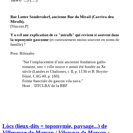
Rue Lutter Sondersdorf, ancienne Rue du Mirail (Carrèra deu
Miralh).
[Vincent.P]
Y a-t-il une explication de ce "miralh" qui revient si souvent dans
la toponymie gasconne
(et curieusement moins souvent en noms de
famille) ?
Pron. Bilenabo
"Sur l’emplacement d’une ancienne fondation gallo-
romaine, une « ville neuve » aurait été fondée au Xe
siècle (Landes et Chalosses, t. II, p. 1136 et B. Boyrie-
Fénié, CAG 40, p. 160).
Forme francisée du gascon vila nava."
Hont : ’DTCLBA’ de la BBF
Lòcs (lieux-dits = toponymie, paysage...) de
Villeneuve-de-Marsan / Vilanava de Marçan
: