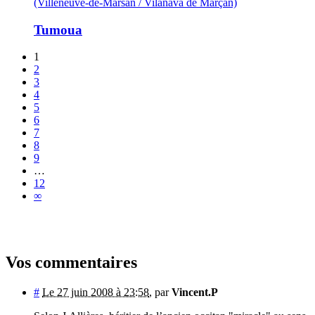
(Villeneuve-de-Marsan / Vilanava de Marçan)
Tumoua
1
2
3
4
5
6
7
8
9
…
12
∞
Vos commentaires
#
Le 27 juin 2008 à 23:58
,
par
Vincent.P