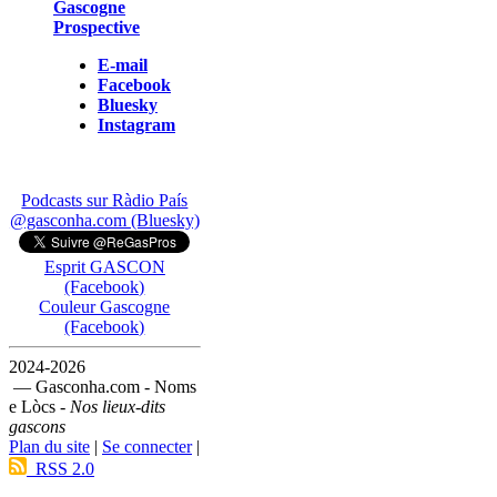
Gascogne
Prospective
E-mail
Facebook
Bluesky
Instagram
Podcasts sur Ràdio País
@gasconha.com (Bluesky)
Esprit GASCON
(Facebook)
Couleur Gascogne
(Facebook)
2024-2026
— Gasconha.com - Noms
e Lòcs -
Nos lieux-dits
gascons
Plan du site
|
Se connecter
|
RSS 2.0