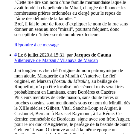
"Cette rue tire son nom d’une famille marmandaise laquelle
avait fondé la chapellenie du Mirail, chargée de financer les
nombreuses prières ordonnées au clergé pour le repos de
l’âme des défunts de la famille. "
Bref, il fait le tour de force d’expliquer le nom de la rue sans
donner un sens au mot "mirail", pourtant fréquent, donc
susceptible d’intéresser de nombreux lecteurs.
Répondre à ce message
#
Le 6 juillet 2020 à 15:31
,
par
Jacques de Cauna
Villeneuve-de-Marsan / Vilanava de Marçan
J’ai longtemps cherché l’origine du nom patronymique de
mon aïeule, Marguerite du Mirailh d’Auterive. Le fief
originel, en Marsan (l’
ostau du Mirailh
), au baillage de
Roquefort, n’a pu être localisé précisément mais serait très
probablement en Lamisans, entre Bordères et Cazères.
Plusieurs membres de cette maison, sans doute frères ou
proches cousins, sont mentionnés sous ce nom du Mirailh dès
le XIIIe siècles : Gilbert, Vital, Sanche-Loup et Augier, à
Castandet, Bernard à Bazas et Raymond, à La Réole. Ce
dernier, connétable de Bordeaux, signe avec son frère Augier,
pour le roi-duc d’Angleterre, le paréage de la bastide de Saint-
Gein en Tursan. On trouve aussi à la même époque un