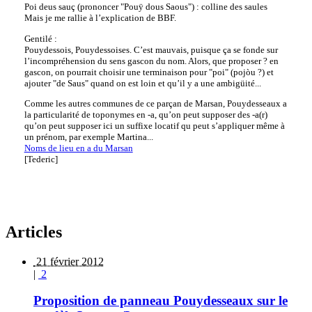
Poi deus sauç (prononcer "Pouÿ dous Saous") : colline des saules
Mais je me rallie à l’explication de BBF.
Gentilé :
Pouydessois, Pouydessoises. C’est mauvais, puisque ça se fonde sur
l’incompréhension du sens gascon du nom. Alors, que proposer ? en
gascon, on pourrait choisir une terminaison pour "poi" (pojòu ?) et
ajouter "de Saus" quand on est loin et qu’il y a une ambigüité...
Comme les autres communes de ce parçan de Marsan, Pouydesseaux a
la particularité de toponymes en -a, qu’on peut supposer des -a(r)
qu’on peut supposer ici un suffixe locatif qu peut s’appliquer même à
un prénom, par exemple Martina...
Noms de lieu en a du Marsan
[Tederic]
Articles
21 février 2012
|
2
Proposition de panneau Pouydesseaux sur le