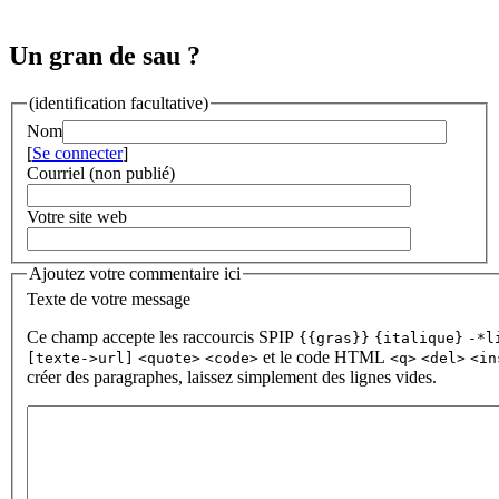
Un gran de sau ?
(identification facultative)
Nom
[
Se connecter
]
Courriel (non publié)
Votre site web
Ajoutez votre commentaire ici
Texte de votre message
Ce champ accepte les raccourcis SPIP
{{gras}}
{italique}
-*l
et le code HTML
[texte->url]
<quote>
<code>
<q>
<del>
<in
créer des paragraphes, laissez simplement des lignes vides.