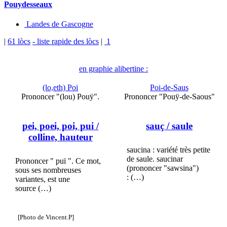
Pouydesseaux
Landes de Gascogne
|
61 lòcs
- liste rapide des lòcs
|
1
en graphie alibertine :
(lo,eth) Poi
Poi-de-Saus
Prononcer "(lou) Pouÿ".
Prononcer "Pouÿ-de-Saous"
pei, poei, poi, pui
/
sauç
/ saule
colline, hauteur
saucina : variété très petite
de saule. saucinar
Prononcer " puï ". Ce mot,
(prononcer "sawsina")
sous ses nombreuses
: (…)
variantes, est une
source (…)
[Photo de Vincent.P]