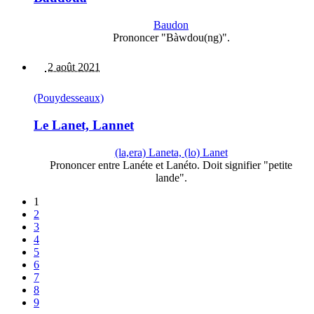
Baudon
Prononcer "Bàwdou(ng)".
2 août 2021
(Pouydesseaux)
Le Lanet, Lannet
(la,era) Laneta, (lo) Lanet
Prononcer entre Lanéte et Lanéto. Doit signifier "petite
lande".
1
2
3
4
5
6
7
8
9