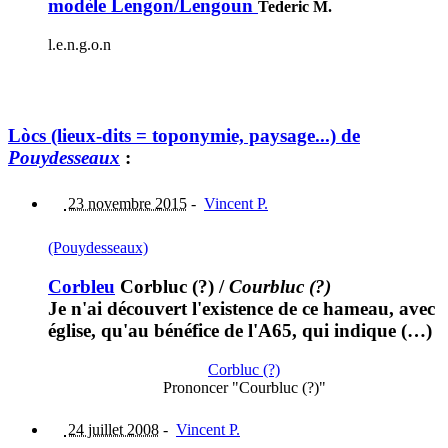
modèle Lengon/Lengoun
Tederic M.
l.e.n.g.o.n
Lòcs (lieux-dits = toponymie, paysage...) de
Pouydesseaux
:
23 novembre 2015
-
Vincent P.
(Pouydesseaux)
Corbleu
Corbluc (?)
/
Courbluc (?)
Je n'ai découvert l'existence de ce hameau, avec
église, qu'au bénéfice de l'A65, qui indique (…)
Corbluc (?)
Prononcer "Courbluc (?)"
24 juillet 2008
-
Vincent P.