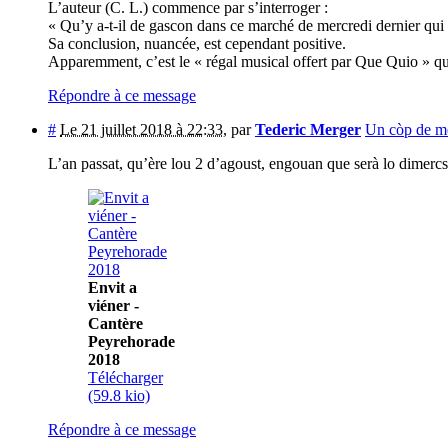
L’auteur (C. L.) commence par s’interroger :
« Qu’y a-t-il de gascon dans ce marché de mercredi dernier qui 
Sa conclusion, nuancée, est cependant positive.
Apparemment, c’est le « régal musical offert par Que Quio » qui 
Répondre à ce message
#
Le 21 juillet 2018 à 22:33
,
par
Tederic Merger
Un còp de mei
L’an passat, qu’ère lou 2 d’agoust, engouan que serà lo dimercs
Envit a
viéner -
Cantère
Peyrehorade
2018
Télécharger
(59.8 kio)
Répondre à ce message