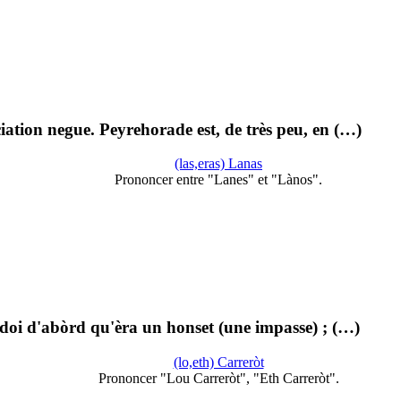
iation negue. Peyrehorade est, de très peu, en (…)
(las,eras) Lanas
Prononcer entre "Lanes" et "Lànos".
edoi d'abòrd qu'èra un honset (une impasse) ; (…)
(lo,eth) Carreròt
Prononcer "Lou Carreròt", "Eth Carreròt".