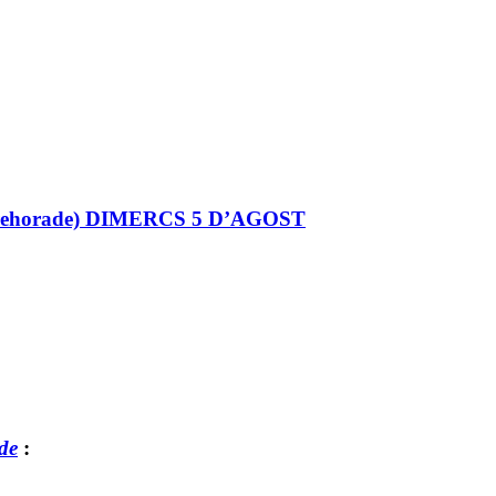
eyrehorade) DIMERCS 5 D’AGOST
de
: