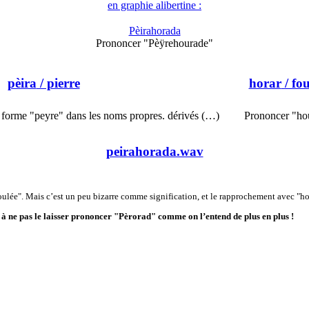
en graphie alibertine :
Pèirahorada
Prononcer "Pèÿrehourade"
pèira
/ pierre
horar
/ fou
 forme "peyre" dans les noms propres. dérivés (…)
Prononcer "ho
peirahorada.wav
foulée". Mais c’est un peu bizarre comme signification, et le rapprochement avec "hora
er à ne pas le laisser prononcer "Pèrorad" comme on l’entend de plus en plus !