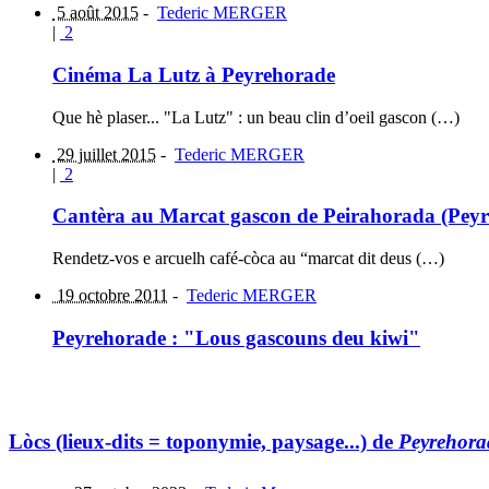
5 août 2015
-
Tederic MERGER
|
2
Cinéma La Lutz à Peyrehorade
Que hè plaser... "La Lutz" : un beau clin d’oeil gascon (…)
29 juillet 2015
-
Tederic MERGER
|
2
Cantèra au Marcat gascon de Peirahorada (P
Rendetz-vos e arcuelh café-còca au “marcat dit deus (…)
19 octobre 2011
-
Tederic MERGER
Peyrehorade : "Lous gascouns deu kiwi"
Lòcs (lieux-dits = toponymie, paysage...) de
Peyrehora