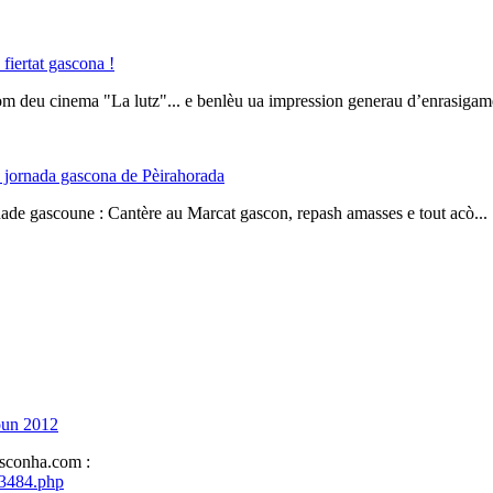
 fiertat gascona !
m deu cinema "La lutz"... e benlèu ua impression generau d’enrasigame
a jornada gascona de Pèirahorada
ade gascoune : Cantère au Marcat gascon, repash amasses e tout acò...
oun 2012
sconha.com :
-3484.php