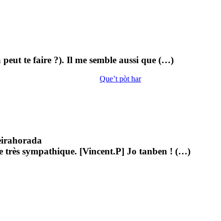
peut te faire ?). Il me semble aussi que (…)
Que’t pòt har
èirahorada
ise très sympathique. [Vincent.P] Jo tanben ! (…)