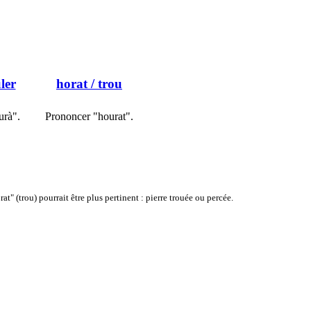
ler
horat
/ trou
urà".
Prononcer "hourat".
t" (trou) pourrait être plus pertinent : pierre trouée ou percée.