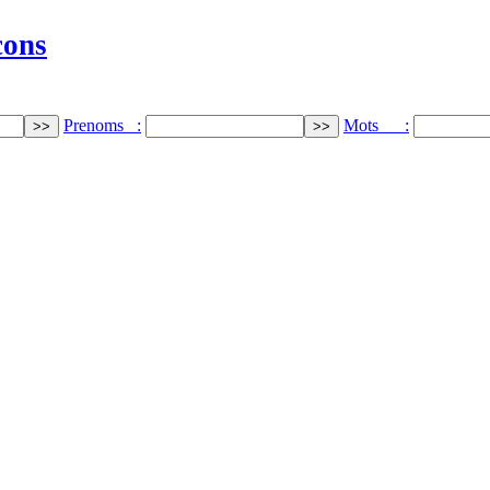
cons
Prenoms :
Mots :