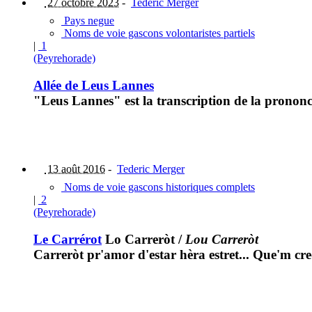
27 octobre 2023
-
Tederic Merger
Pays negue
Noms de voie gascons volontaristes partiels
|
1
(Peyrehorade)
Allée de Leus Lannes
"Leus Lannes" est la transcription de la prononc
13 août 2016
-
Tederic Merger
Noms de voie gascons historiques complets
|
2
(Peyrehorade)
Le Carrérot
Lo Carreròt
/
Lou Carreròt
Carreròt pr'amor d'estar hèra estret... Que'm cr