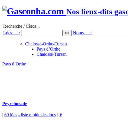
Nos lieux-dits gas
Recherche / Cèrca...
Lòcs :
Noms :
Chalosse-Orthe-Tursan
Pays d’Orthe
Chalosse-Tursan
Pays d’Orthe
Peyrehorade
|
69 lòcs
- liste rapide des lòcs
|
6