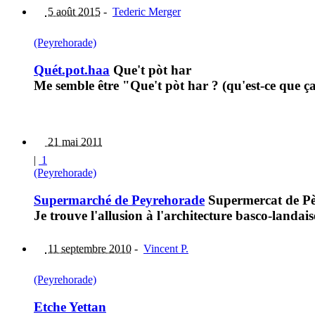
5 août 2015
-
Tederic Merger
(Peyrehorade)
Quét.pot.haa
Que't pòt har
Me semble être "Que't pòt har ? (qu'est-ce que ça 
21 mai 2011
|
1
(Peyrehorade)
Supermarché de Peyrehorade
Supermercat de P
Je trouve l'allusion à l'architecture basco-landa
11 septembre 2010
-
Vincent P.
(Peyrehorade)
Etche Yettan