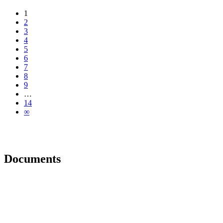
1
2
3
4
5
6
7
8
9
…
14
∞
Documents