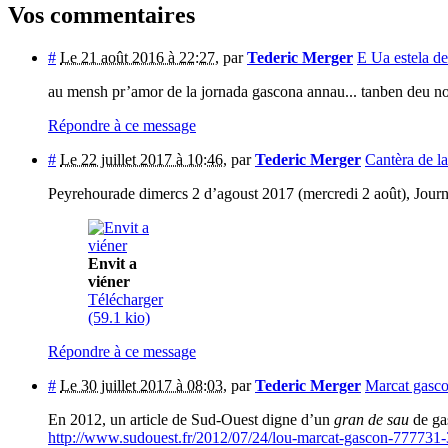
Vos commentaires
#
Le 21 août 2016 à 22:27
,
par
Tederic Merger
E Ua estela de
au mensh pr’amor de la jornada gascona annau... tanben deu no
Répondre à ce message
#
Le 22 juillet 2017 à 10:46
,
par
Tederic Merger
Cantèra de l
Peyrehourade dimercs 2 d’agoust 2017 (mercredi 2 août), Journ
Envit a
viéner
Télécharger
(59.1 kio)
Répondre à ce message
#
Le 30 juillet 2017 à 08:03
,
par
Tederic Merger
Marcat gasc
En 2012, un article de Sud-Ouest digne d’un
gran de sau
de ga
http://www.sudouest.fr/2012/07/24/lou-marcat-gascon-777731