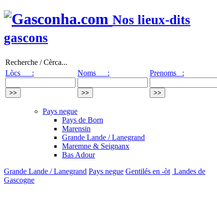
Nos lieux-dits
gascons
Recherche / Cèrca...
Lòcs :
Noms :
Prenoms :
Pays negue
Pays de Born
Marensin
Grande Lande / Lanegrand
Maremne & Seignanx
Bas Adour
Grande Lande / Lanegrand
Pays negue
Gentilés en -òt
Landes de
Gascogne