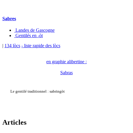
Sabres
Landes de Gascogne
Gentilés en -òt
|
134 lòcs
- liste rapide des lòcs
en graphie alibertine :
Sabras
Le gentilé traditionnel : sabringòt
Articles