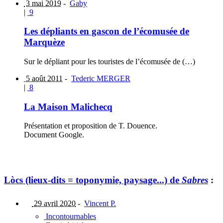
3 mai 2019
-
Gaby
|
9
Les dépliants en gascon de l’écomusée de
Marquèze
Sur le dépliant pour les touristes de l’écomusée de (…)
5 août 2011
-
Tederic MERGER
|
8
La Maison Malichecq
Présentation et proposition de T. Douence.
Document Google.
Lòcs (lieux-dits = toponymie, paysage...) de
Sabres
:
29 avril 2020
-
Vincent P.
Incontournables