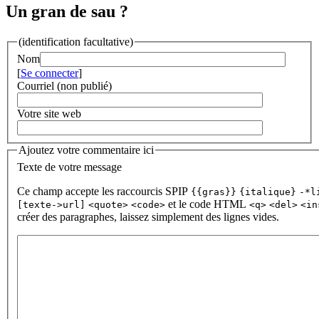
Un gran de sau ?
(identification facultative)
Nom
[
Se connecter
]
Courriel (non publié)
Votre site web
Ajoutez votre commentaire ici
Texte de votre message
Ce champ accepte les raccourcis SPIP
{{gras}}
{italique}
-*l
et le code HTML
[texte->url]
<quote>
<code>
<q>
<del>
<in
créer des paragraphes, laissez simplement des lignes vides.