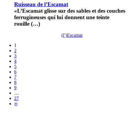
Ruisseau de l’Escamat
«L’Escamat glisse sur des sables et des couches
ferrugineuses qui lui donnent une teinte
rouille (…)
(l’)Escamat
1
2
3
4
5
6
7
8
9
…
27
∞