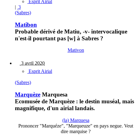
Esprit Airial
|
3
(Sabres)
Matibon
Probable dérivé de Matiu, -v- intervocalique
n'est-il pourtant pas [w] à Sabres ?
Mativon
3 avril 2020
Esprit Airial
(Sabres)
Marquèze
Marquesa
Ecomusée de Marquèze : le destin muséal, mais
magnifique, d'un airial landais.
(la) Marquesa
Prononcer "Marquéze", "Marqueuze" en pays negue. Veut
dire marquise ?