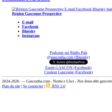
Région Gascogne Prospective
E-mail
Facebook
Bluesky
Instagram
Podcasts sur Ràdio País
@gasconha.com (Bluesky)
Esprit GASCON (Facebook)
Couleur Gascogne (Facebook)
2024-2026 — Gasconha.com - Noms e Lòcs -
Nos lieux-dits gascon
Plan du site
|
Se connecter
|
RSS 2.0