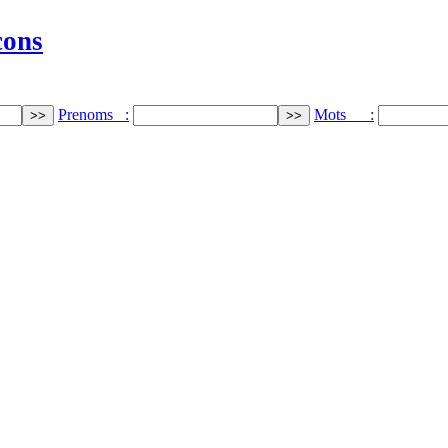
cons
Prenoms :
Mots :