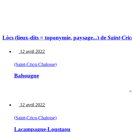
Lòcs (lieux-dits = toponymie, paysage...) de
Saint-Cri
12 avril 2022
(Saint-Cricq-Chalosse)
Bahougne
"
12 avril 2022
(Saint-Cricq-Chalosse)
Lacampagne-Loustaou