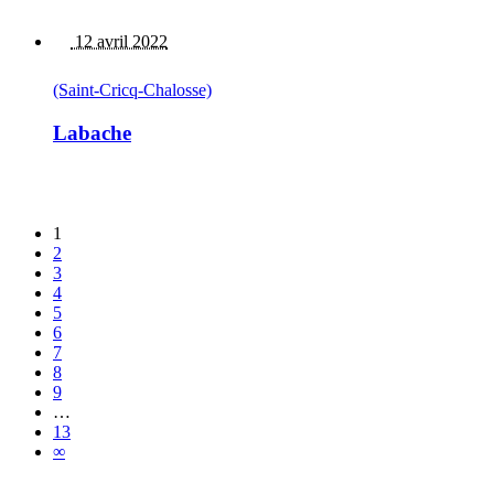
12 avril 2022
(Saint-Cricq-Chalosse)
Labache
1
2
3
4
5
6
7
8
9
…
13
∞