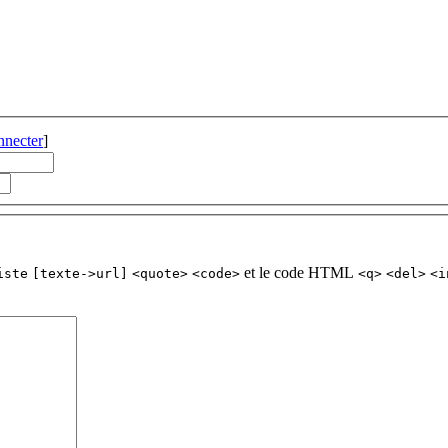
nnecter
]
et le code HTML
iste
[texte->url]
<quote>
<code>
<q>
<del>
<i