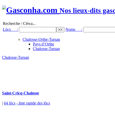
Nos lieux-dits gas
Recherche / Cèrca...
Lòcs :
Noms :
Chalosse-Orthe-Tursan
Pays d’Orthe
Chalosse-Tursan
Chalosse-Tursan
Saint-Cricq-Chalosse
|
64 lòcs
- liste rapide des lòcs