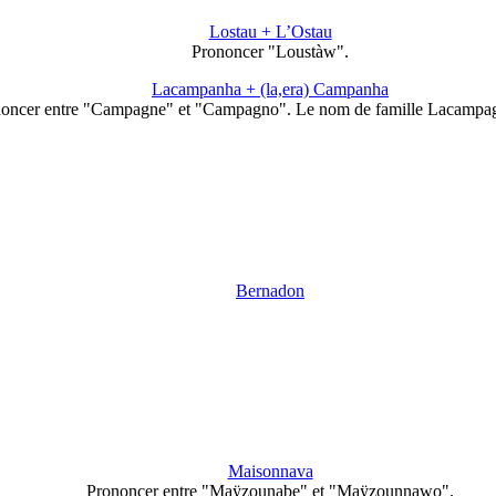
Lostau + L’Ostau
Prononcer "Loustàw".
Lacampanha + (la,era) Campanha
oncer entre "Campagne" et "Campagno". Le nom de famille Lacampag
Bernadon
Maisonnava
Prononcer entre "Maÿzounabe" et "Maÿzounnawo".