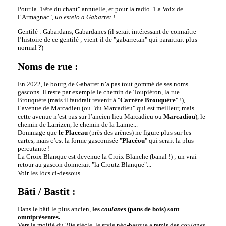
Pour la "Fête du chant" annuelle, et pour la radio "La Voix de
l’Armagnac",
uo estelo a Gabarret
!
Gentilé : Gabardans, Gabardanes (il serait intéressant de connaître
l’histoire de ce gentilé ; vient-il de "gabarretan" qui paraitrait plus
normal ?)
Noms de rue :
En 2022, le bourg de Gabarret n’a pas tout gommé de ses noms
gascons. Il reste par exemple le chemin de Toupiéron, la rue
Brouquère (mais il faudrait revenir à "
Carrère Brouquère
" !),
l’avenue de Marcadieu (ou "du Marcadieu" qui est meilleur, mais
cette avenue n’est pas sur l’ancien lieu Marcadieu ou
Marcadiou
), le
chemin de Larrizen, le chemin de la Lanne...
Dommage que
le Placeau
(près des arènes) ne figure plus sur les
cartes, mais c’est la forme gasconisée "
Placéou
" qui serait la plus
percutante !
La Croix Blanque est devenue la Croix Blanche (banal !) ; un vrai
retour au gascon donnerait "la Croutz Blanque"...
Voir les lòcs ci-dessous...
Bâti / Bastit :
Dans le bâti le plus ancien,
les
coulanes
(pans de bois) sont
omniprésentes.
Vers la moitié du 20e siècle, le style néo-basque a remis des
coulanes