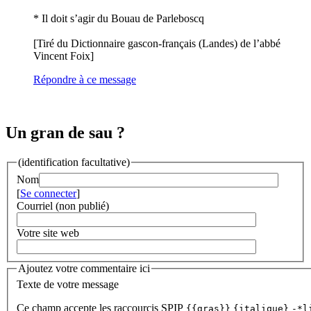
* Il doit s’agir du Bouau de Parleboscq
[Tiré du Dictionnaire gascon-français (Landes) de l’abbé
Vincent Foix]
Répondre à ce message
Un gran de sau ?
(identification facultative)
Nom
[
Se connecter
]
Courriel (non publié)
Votre site web
Ajoutez votre commentaire ici
Texte de votre message
Ce champ accepte les raccourcis SPIP
{{gras}}
{italique}
-*l