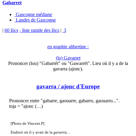
Gabarret
Gascogne médiane
Landes de Gascogne
|
60 lòcs
- liste rapide des lòcs
|
3
en graphie alibertine :
(lo) Gavarret
Prononcer (lou) "Gabarrét" ou "Gawarrét". Lieu où il y a de la
gavarra (ajonc).
gavarra
/ ajonc d'Europe
Prononcer entre "gabarre, gaouarre, gabarro, gaouarro...".
toja = "ajonc (…)
[Photo de Vincent.P]
Endroit où il y avait de la
gavarra
...