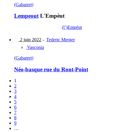
(Gabarret)
Lempeout
L'Empèut
(l’)Empèut
2 juin 2022
-
Tederic Merger
Vasconia
(Gabarret)
Néo-basque rue du Ront-Point
1
2
3
4
5
6
7
8
9
…