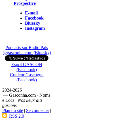
Prospective
E-mail
Facebook
Bluesky
Instagram
Podcasts sur Ràdio País
@gasconha.com (Bluesky)
Esprit GASCON
(Facebook)
Couleur Gascogne
(Facebook)
2024-2026
— Gasconha.com - Noms
e Lòcs -
Nos lieux-dits
gascons
Plan du site
|
Se connecter
|
RSS 2.0