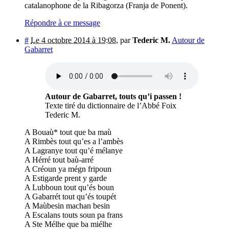
catalanophone de la Ribagorza (Franja de Ponent).
Répondre à ce message
#
Le 4 octobre 2014 à 19:08
,
par
Tederic M.
Autour de
Gabarret
Autour de Gabarret, touts qu’i passen !
Texte tiré du dictionnaire de l’Abbé Foix
Tederic M.
A Bouaù* tout que ba maù
A Rimbès tout qu’es a l’ambès
A Lagranye tout qu’é mélanye
A Hérré tout baù-arré
A Créoun ya mégn fripoun
A Estigarde prent y garde
A Lubboun tout qu’és boun
A Gabarrét tout qu’és toupét
A Maùbesin machan besin
A Escalans touts soun pa frans
A Ste Mélhe que ba miélhe