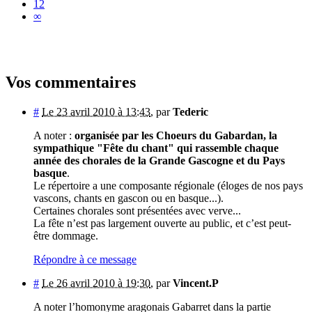
12
∞
Vos commentaires
#
Le 23 avril 2010 à 13:43
,
par
Tederic
A noter :
organisée par les Choeurs du Gabardan, la
sympathique "Fête du chant" qui rassemble chaque
année des chorales de la Grande Gascogne et du Pays
basque
.
Le répertoire a une composante régionale (éloges de nos pays
vascons, chants en gascon ou en basque...).
Certaines chorales sont présentées avec verve...
La fête n’est pas largement ouverte au public, et c’est peut-
être dommage.
Répondre à ce message
#
Le 26 avril 2010 à 19:30
,
par
Vincent.P
A noter l’homonyme aragonais Gabarret dans la partie