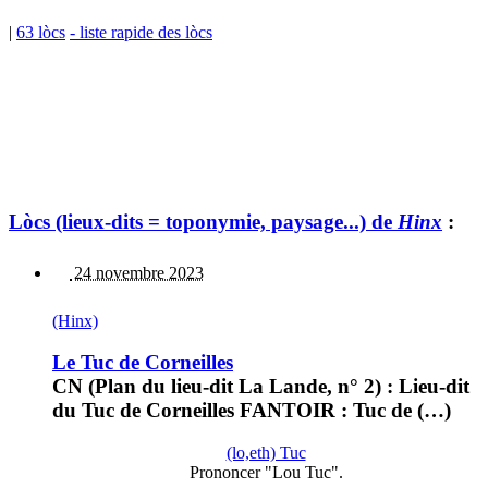
|
63 lòcs
- liste rapide des lòcs
Lòcs (lieux-dits = toponymie, paysage...) de
Hinx
:
24 novembre 2023
(Hinx)
Le Tuc de Corneilles
CN (Plan du lieu-dit La Lande, n° 2) : Lieu-dit
du Tuc de Corneilles FANTOIR : Tuc de (…)
(lo,eth) Tuc
Prononcer "Lou Tuc".