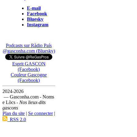
E-mail
Facebook
Bluesky
Instagram
Podcasts sur Ràdio País
@gasconha.com (Bluesky)
Esprit GASCON
(Facebook)
Couleur Gascogne
(Facebook)
2024-2026
— Gasconha.com - Noms
e Lòcs -
Nos lieux-dits
gascons
Plan du site
|
Se connecter
|
RSS 2.0