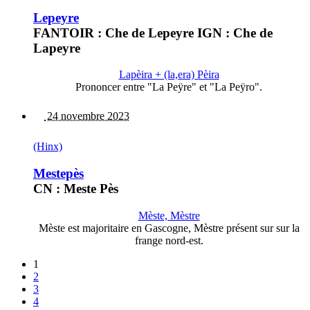
Lepeyre
FANTOIR : Che de Lepeyre IGN : Che de
Lapeyre
Lapèira + (la,era) Pèira
Prononcer entre "La Peÿre" et "La Peÿro".
24 novembre 2023
(Hinx)
Mestepès
CN : Meste Pès
Mèste, Mèstre
Mèste est majoritaire en Gascogne, Mèstre présent sur sur la
frange nord-est.
1
2
3
4