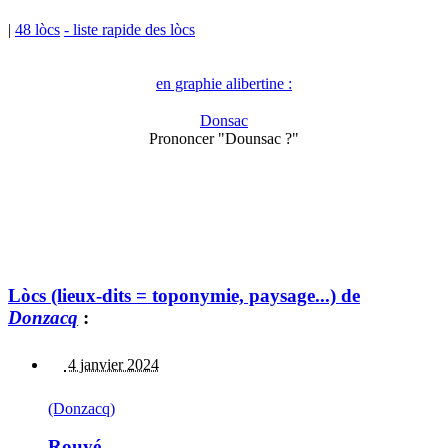
|
48 lòcs
- liste rapide des lòcs
en graphie alibertine :
Donsac
Prononcer "Dounsac ?"
Lòcs (lieux-dits = toponymie, paysage...) de
Donzacq
:
4 janvier 2024
(Donzacq)
Rouyé