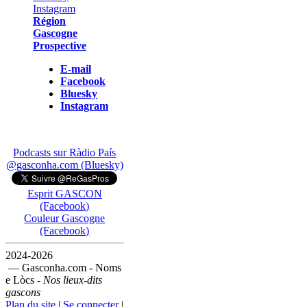
Région
Gascogne
Prospective
E-mail
Facebook
Bluesky
Instagram
Podcasts sur Ràdio País
@gasconha.com (Bluesky)
Esprit GASCON
(Facebook)
Couleur Gascogne
(Facebook)
2024-2026
— Gasconha.com - Noms
e Lòcs -
Nos lieux-dits
gascons
Plan du site
|
Se connecter
|