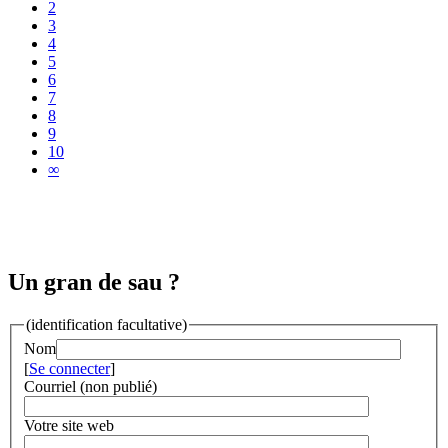
2
3
4
5
6
7
8
9
10
∞
Un gran de sau ?
(identification facultative)
Nom
[
Se connecter
]
Courriel (non publié)
Votre site web