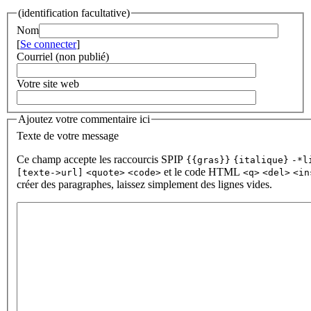
(identification facultative)
Nom
[
Se connecter
]
Courriel (non publié)
Votre site web
Ajoutez votre commentaire ici
Texte de votre message
Ce champ accepte les raccourcis SPIP
{{gras}}
{italique}
-*l
et le code HTML
[texte->url]
<quote>
<code>
<q>
<del>
<in
créer des paragraphes, laissez simplement des lignes vides.