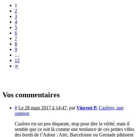
1
2
3
4
5
6
7
8
9
…
12
∞
Vos commentaires
#
Le 28 mars 2017 à 14:47
,
par
Vincent P.
Cazères, une
opinion
Cazères est un peu disparate, trop pour dire la vérité, mais il
semble que ce soit là comme une tendance de ces petites villes
des bords de l’Adour : Aire, Barcelonne ou Grenade pâtissent