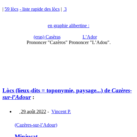
|
59 lòcs
- liste rapide des lòcs
|
3
en graphie alibertine :
(eras) Casèras
L’Ador
Prononcer "Cazèros"
Prononcer "L’Adou".
Lòcs (lieux-dits = toponymie, paysage...) de
Cazères-
sur-l’Adour
:
29 août 2022
-
Vincent P.
(Cazères-sur-l’Adour)
Minjucat