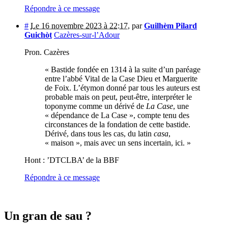
Répondre à ce message
#
Le 16 novembre 2023 à 22:17
,
par
Guilhèm Pilard
Guichòt
Cazères-sur-l’Adour
Pron. Cazères
« Bastide fondée en 1314 à la suite d’un paréage
entre l’abbé Vital de la Case Dieu et Marguerite
de Foix. L’étymon donné par tous les auteurs est
probable mais on peut, peut-être, interpréter le
toponyme comme un dérivé de
La Case
, une
« dépendance de La Case », compte tenu des
circonstances de la fondation de cette bastide.
Dérivé, dans tous les cas, du latin
casa
,
« maison », mais avec un sens incertain, ici. »
Hont : ’DTCLBA’ de la BBF
Répondre à ce message
Un gran de sau ?