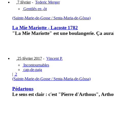
7 février
-
Tederic Merger
Gentilés en -òt
(Sainte-Marie-de-Gosse / Senta-Maria-de-Gòssa)
La Mie Mariotte - Lacoste 1782
"La Mie Mariotte" est une boulangerie. Ça aura
25 février 2017
-
Vincent P.
Incontournables
cap-de-paja
|
2
(Sainte-Marie-de-Gosse / Senta-Maria-de-Gòssa)
Pédartous
Le sens est clair : c'est "Pierre d'Arthous", Art