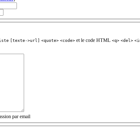
et le code HTML
iste
[texte->url]
<quote>
<code>
<q>
<del>
<i
ssion par email