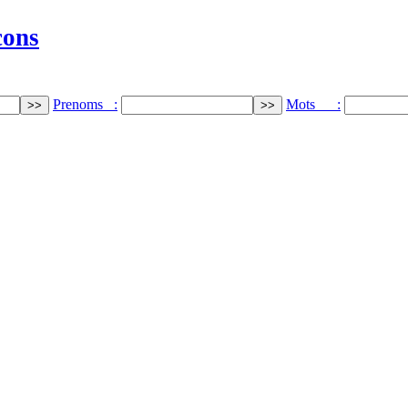
cons
Prenoms :
Mots :