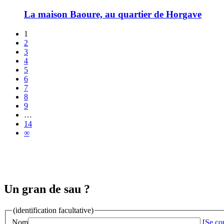
La maison Baoure, au quartier de Horgave
1
2
3
4
5
6
7
8
9
…
14
∞
Un gran de sau ?
(identification facultative)
Nom
[
Se co