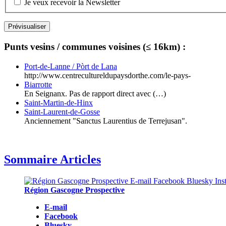
Je veux recevoir la Newsletter
Punts vesins / communes voisines (≤ 16km) :
Port-de-Lanne / Pòrt de Lana
http://www.centrecultureldupaysdorthe.com/le-pays-
Biarrotte
En Seignanx. Pas de rapport direct avec (…)
Saint-Martin-de-Hinx
Saint-Laurent-de-Gosse
Anciennement "Sanctus Laurentius de Terrejusan".
Sommaire Articles
Région Gascogne Prospective
E-mail
Facebook
Bluesky