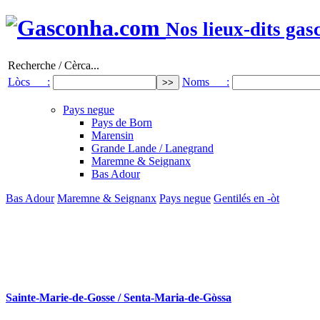
Nos lieux-dits gas
Recherche / Cèrca...
Lòcs :
Noms :
Pays negue
Pays de Born
Marensin
Grande Lande / Lanegrand
Maremne & Seignanx
Bas Adour
Bas Adour
Maremne & Seignanx
Pays negue
Gentilés en -òt
Sainte-Marie-de-Gosse / Senta-Maria-de-Gòssa