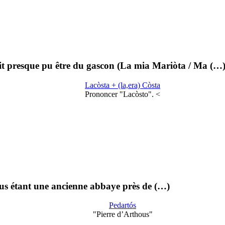
it presque pu être du gascon (La mia Mariòta / Ma (…
Lacòsta + (la,era) Còsta
Prononcer "Lacòsto". <
hous étant une ancienne abbaye près de (…)
Pedartós
"Pierre d’Arthous"