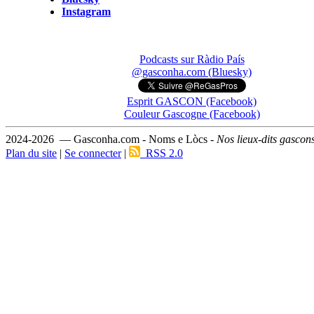
Instagram
Podcasts sur Ràdio País
@gasconha.com (Bluesky)
Esprit GASCON (Facebook)
Couleur Gascogne (Facebook)
2024-2026 — Gasconha.com - Noms e Lòcs -
Nos lieux-dits gascon
Plan du site
|
Se connecter
|
RSS 2.0