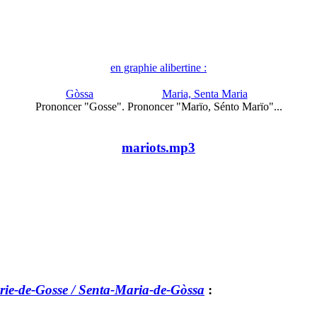
en graphie alibertine :
Gòssa
Maria, Senta Maria
Prononcer "Gosse".
Prononcer "Marïo, Sénto Marïo"...
mariots.mp3
rie-de-Gosse / Senta-Maria-de-Gòssa
: