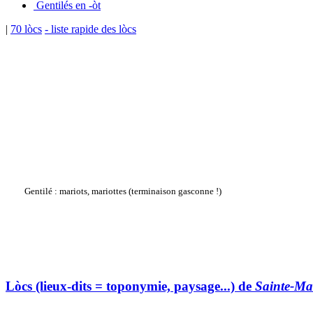
Gentilés en -òt
|
70 lòcs
- liste rapide des lòcs
Gentilé : mariots, mariottes (terminaison gasconne !)
Lòcs (lieux-dits = toponymie, paysage...) de
Sainte-Ma