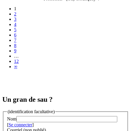
1
2
3
4
5
6
7
8
9
…
12
∞
Un gran de sau ?
(identification facultative)
Nom
[
Se connecter
]
Courriel (non publié)