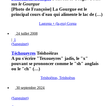
sus le Gourgue
[Photo de Françoise] La Gourgue est le
principal cours d'eau qui alimente le lac de (…)
Lagorga + (la,era) Gorga
24 juillet 2008
|
1
(Sanguinet)
Téchoueyres
Teishoèiras
A pu s'écrire "Texoueyres" jadis, le "x"
pouvant se prononcer comme le "sh" anglais
ou le "ch" (…)
Teishoèiras, Teishoèras
30 septembre 2024
(Sanguinet)