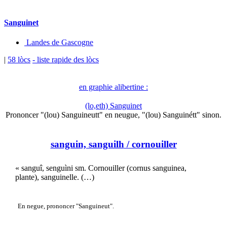
Sanguinet
Landes de Gascogne
|
58 lòcs
- liste rapide des lòcs
en graphie alibertine :
(lo,eth) Sanguinet
Prononcer "(lou) Sanguineutt" en neugue, "(lou) Sanguinétt" sinon.
sanguin, sanguilh
/ cornouiller
« sanguî, senguìni sm. Cornouiller (cornus sanguinea,
plante), sanguinelle. (…)
En negue, prononcer "Sanguineut".