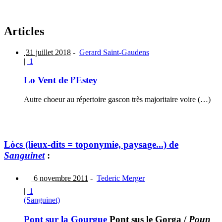
Articles
31 juillet 2018
-
Gerard Saint-Gaudens
|
1
Lo Vent de l’Estey
Autre choeur au répertoire gascon très majoritaire voire (…)
Lòcs (lieux-dits = toponymie, paysage...) de
Sanguinet
:
6 novembre 2011
-
Tederic Merger
|
1
(Sanguinet)
Pont sur la Gourgue
Pont sus le Gorga
/
Poun