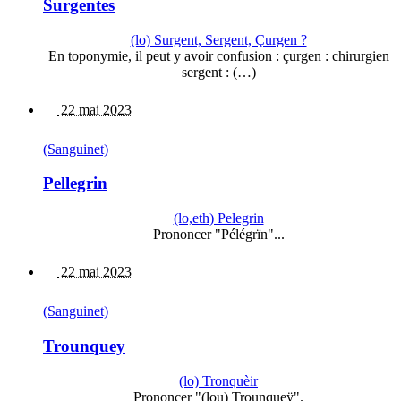
Surgentes
(lo) Surgent, Sergent, Çurgen ?
En toponymie, il peut y avoir confusion : çurgen : chirurgien
sergent : (…)
22 mai 2023
(Sanguinet)
Pellegrin
(lo,eth) Pelegrin
Prononcer "Pélégrïn"...
22 mai 2023
(Sanguinet)
Trounquey
(lo) Tronquèir
Prononcer "(lou) Trounqueÿ".