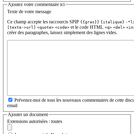
Ajoutez votre commentaire ici
Texte de votre message
Ce champ accepte les raccourcis SPIP
{{gras}}
{italique}
-*l
et le code HTML
[texte->url]
<quote>
<code>
<q>
<del>
<in
créer des paragraphes, laissez simplement des lignes vides.
Prévenez-moi de tous les nouveaux commentaires de cette discu
email
Ajouter un document
Extensions autorisées : toutes