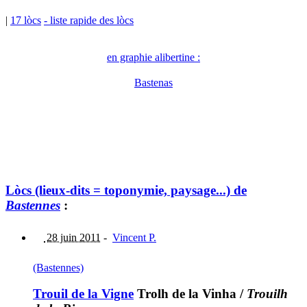
|
17 lòcs
- liste rapide des lòcs
en graphie alibertine :
Bastenas
Lòcs (lieux-dits = toponymie, paysage...) de
Bastennes
:
28 juin 2011
-
Vincent P.
(Bastennes)
Trouil de la Vigne
Trolh de la Vinha
/
Trouilh