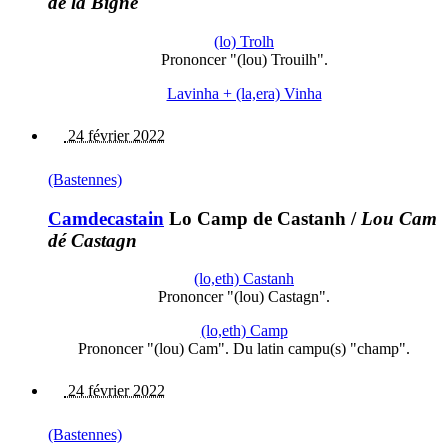
de la Bigne
(lo) Trolh
Prononcer "(lou) Trouilh".
Lavinha + (la,era) Vinha
24 février 2022
(Bastennes)
Camdecastain
Lo Camp de Castanh
/
Lou Cam
dé Castagn
(lo,eth) Castanh
Prononcer "(lou) Castagn".
(lo,eth) Camp
Prononcer "(lou) Cam". Du latin campu(s) "champ".
24 février 2022
(Bastennes)