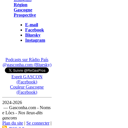
Région
Gascogne
Prospective
E-mail
Facebook
Bluesky
Instagram
Podcasts sur Ràdio País
@gasconha.com (Bluesky)
Esprit GASCON
(Facebook)
Couleur Gascogne
(Facebook)
2024-2026
— Gasconha.com - Noms
e Lòcs -
Nos lieux-dits
gascons
Plan du site
|
Se connecter
|