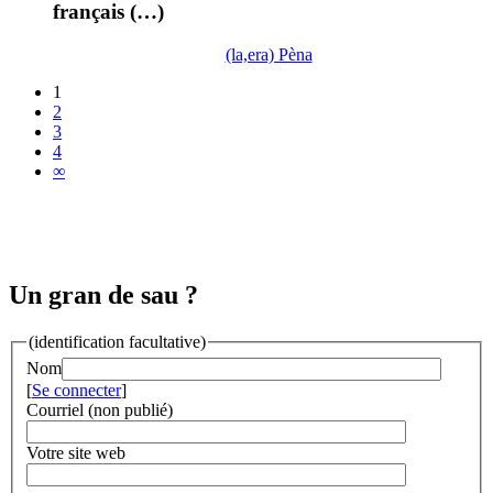
français (…)
(la,era) Pèna
1
2
3
4
∞
Un gran de sau ?
(identification facultative)
Nom
[
Se connecter
]
Courriel (non publié)
Votre site web