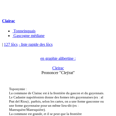
Clairac
Tonneinquais
Gascogne médiane
|
127 lòcs
- liste rapide des lòcs
en graphie alibertine :
Cleirac
Prononcer "Cleÿrat"
Toponymie :
La commune de Clairac est à la frontière du gascon et du guyennais.
Le Cadastre napoléonien donne des formes très guyennaises (ex : al
Prat del Riou) ; parfois, selon les cartes, on a une forme gasconne ou
une forme guyennaise pour un même lieu-dit (ex :
Maresquère/Maresquière).
La commune est grande, et il se peut que la frontière