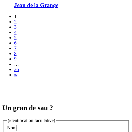
Jean de la Grange
1
2
3
4
5
6
7
8
9
…
26
∞
Un gran de sau ?
(identification facultative)
Nom