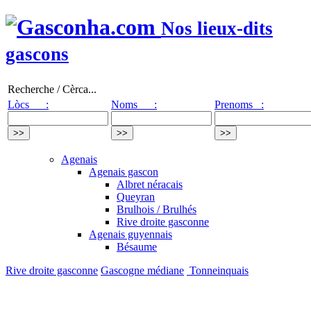
Nos lieux-dits
gascons
Recherche / Cèrca...
Lòcs :
Noms :
Prenoms :
Agenais
Agenais gascon
Albret néracais
Queyran
Brulhois / Brulhés
Rive droite gasconne
Agenais guyennais
Bésaume
Rive droite gasconne
Gascogne médiane
Tonneinquais