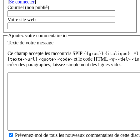
[
Se connecter
]
Courriel (non publié)
Votre site web
Ajoutez votre commentaire ici
Texte de votre message
Ce champ accepte les raccourcis SPIP
{{gras}}
{italique}
-*l
et le code HTML
[texte->url]
<quote>
<code>
<q>
<del>
<in
créer des paragraphes, laissez simplement des lignes vides.
Prévenez-moi de tous les nouveaux commentaires de cette discu