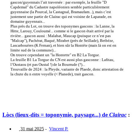
gascon/guyennais l’ait traversée : par exemple, la feuille "D
Capdemal" du Cadastre napoléonien semble particulièrement
guyennaise (la Pourcal, la Castagnal, Bramaufam...), mais c’est
justement une partie de Clairac qui est voisine de Laparade, en
domaine guyennais...
Plus près du Lot, on trouve des toponymes gascons : la Lanne, la
Hitte, Larouy, Couloumé... comme si le gascon était arrivé par la
rivière... gascon aussi : Malabat, Maucap (puisque ce n’est pas
"Malcap"), Pachérat, Baqué, Mirabet (près de Seillade), Betbéze,
Lascarbouères (K Fernan), et bien sûr la Hontéte (mais là on est en
limite sud de la commune)...
On trouve cependant un "la Hontette" en B2 La Torgue.
La feuille B1 La Torgue du CN est aussi plus gasconne : Lafitau,
l’Oustaou (et pas Oustal !) de la Bourrude (?)...
Trouvaille de 2024 : la Pleyde, variante de Plaede, donc attestation de
la chute du n entre voyelle (< Planede), trait gascon.
Lòcs (lieux-dits = toponymie, paysage...) de
Clairac
:
31 mai 2025
-
Vincent P.