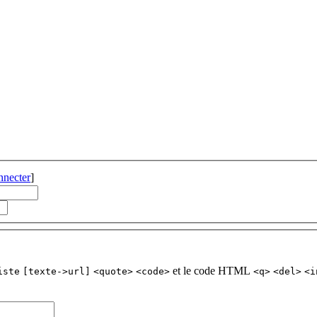
nnecter
]
et le code HTML
iste
[texte->url]
<quote>
<code>
<q>
<del>
<i