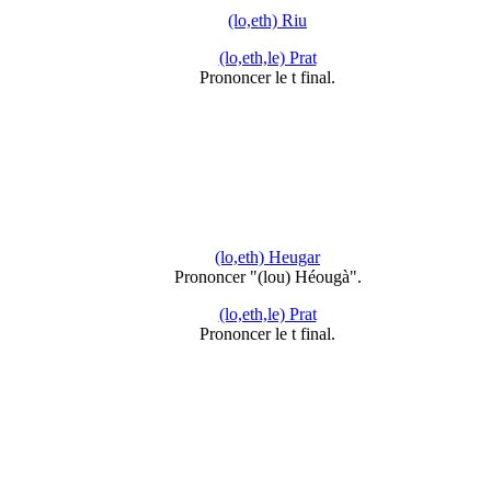
(lo,eth) Riu
(lo,eth,le) Prat
Prononcer le t final.
(lo,eth) Heugar
Prononcer "(lou) Héougà".
(lo,eth,le) Prat
Prononcer le t final.