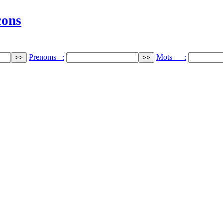
cons
Prenoms :
Mots :