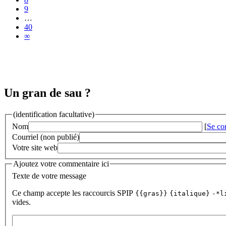
9
…
40
∞
Un gran de sau ?
(identification facultative)
Nom
[
Se co
Courriel (non publié)
Votre site web
Ajoutez votre commentaire ici
Texte de votre message
Ce champ accepte les raccourcis SPIP
{{gras}}
{italique}
-*l
vides.