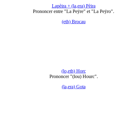
Lapèira + (la,era) Pèira
Prononcer entre "La Peÿre" et "La Peÿro".
(eth) Brocau
(lo,eth) Horc
Prononcer "(lou) Hourc".
(la,era) Gota