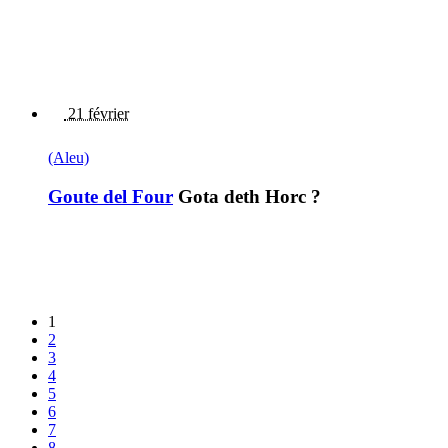
21 février
(Aleu)
Goute del Four
Gota deth Horc ?
1
2
3
4
5
6
7
8