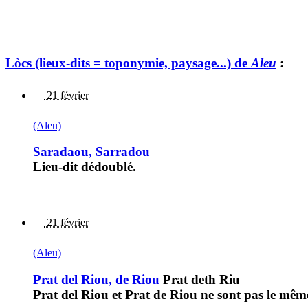
Lòcs (lieux-dits = toponymie, paysage...) de
Aleu
:
21 février
(Aleu)
Saradaou, Sarradou
Lieu-dit dédoublé.
21 février
(Aleu)
Prat del Riou, de Riou
Prat deth Riu
Prat del Riou et Prat de Riou ne sont pas le même