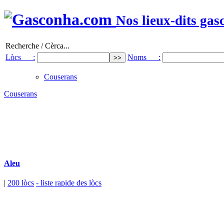
Nos lieux-dits gas
Recherche / Cèrca...
Lòcs :
Noms :
Couserans
Couserans
Aleu
|
200 lòcs
- liste rapide des lòcs