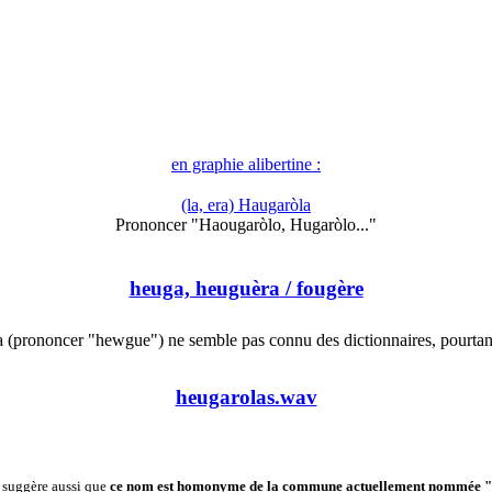
en graphie alibertine :
(la, era) Haugaròla
Prononcer "Haougaròlo, Hugaròlo..."
heuga, heuguèra
/ fougère
 (prononcer "hewgue") ne semble pas connu des dictionnaires, pourta
heugarolas.wav
t suggère aussi que
ce nom est homonyme de la commune actuellement nommée "Fe