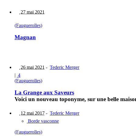
27 mai 2021
(Fauguerolles)
Magnan
26 mai 2021
-
Tederic Merger
|
4
(Fauguerolles)
La Grange aux Saveurs
Voici un nouveau toponyme, sur une belle maison v
12 mai 2017
-
Tederic Merger
Borde vasconne
(Fauguerolles)