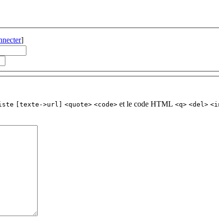
nnecter
]
et le code HTML
iste
[texte->url]
<quote>
<code>
<q>
<del>
<i