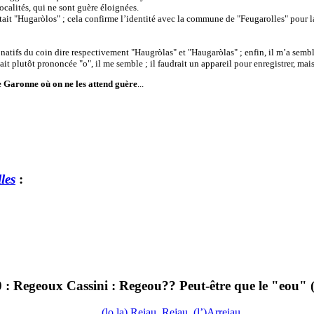
calités, qui ne sont guère éloignées.
ait "Hugaròlos" ; cela confirme l’identité avec la commune de "Feugarolles" pour 
atifs du coin dire respectivement "Haugròlas" et "Haugaròlas" ; enfin, il m’a sembl
était plutôt prononcée "o", il me semble ; il faudrait un appareil pour enregistrer, ma
e Garonne où on ne les attend guère
...
les
:
 Regeoux Cassini : Regeou?? Peut-être que le "eou" 
(lo,la) Reiau, Rejau, (l’)Arreiau