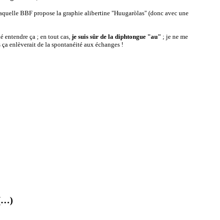
laquelle BBF propose la graphie alibertine "Huugaròlas" (donc avec une
é entendre ça ; en tout cas,
je suis sûr de la diphtongue "au"
; je ne me
is ça enlèverait de la spontanéité aux échanges !
(…)