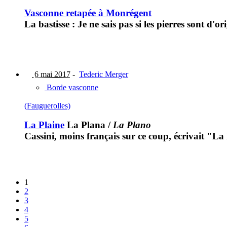
Vasconne retapée à Monrégent
La bastisse : Je ne sais pas si les pierres sont d'o
6 mai 2017
-
Tederic Merger
Borde vasconne
(Fauguerolles)
La Plaine
La Plana
/
La Plano
Cassini, moins français sur ce coup, écrivait "La
1
2
3
4
5