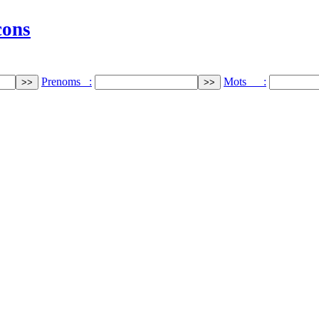
cons
Prenoms :
Mots :