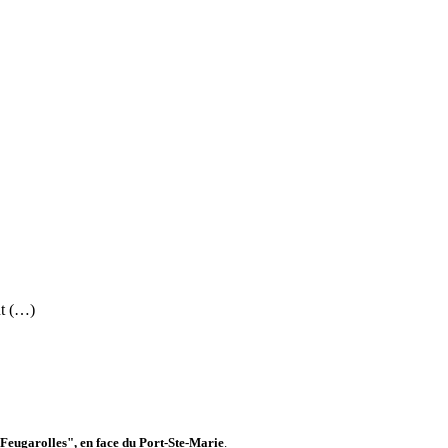
nt (…)
ugarolles", en face du Port-Ste-Marie
.