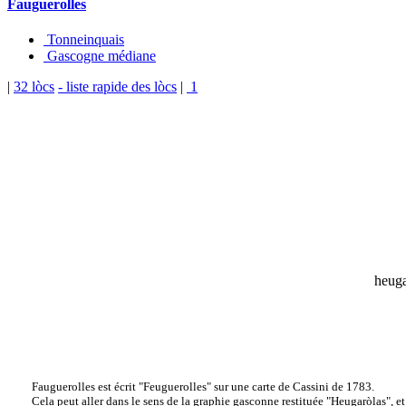
Fauguerolles
Tonneinquais
Gascogne médiane
|
32 lòcs
- liste rapide des lòcs
|
1
heuga
Fauguerolles est écrit "Feuguerolles" sur une carte de Cassini de 1783.
Cela peut aller dans le sens de la graphie gasconne restituée "Heugaròlas", e