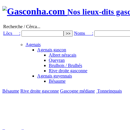
Nos lieux-dits gas
Recherche / Cèrca...
Lòcs :
Noms :
Agenais
Agenais gascon
Albret néracais
Queyran
Brulhois / Brulhés
Rive droite gasconne
Agenais guyennais
Bésaume
Bésaume
Rive droite gasconne
Gascogne médiane
Tonneinquais