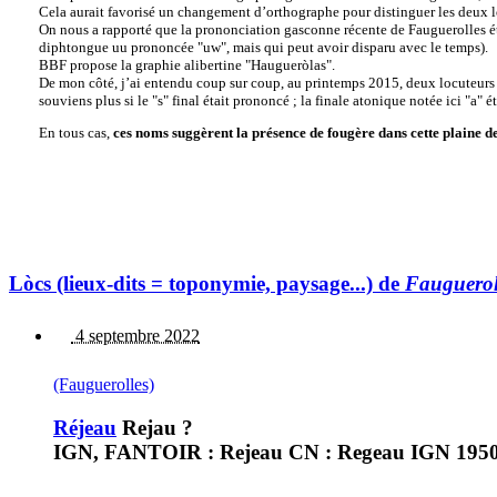
Cela aurait favorisé un changement d’orthographe pour distinguer les deux lo
On nous a rapporté que la prononciation gasconne récente de Fauguerolles ét
diphtongue uu prononcée "uw", mais qui peut avoir disparu avec le temps).
BBF propose la graphie alibertine "Haugueròlas".
De mon côté, j’ai entendu coup sur coup, au printemps 2015, deux locuteurs n
souviens plus si le "s" final était prononcé ; la finale atonique notée ici "a" 
En tous cas,
ces noms suggèrent la présence de fougère dans cette plaine d
Lòcs (lieux-dits = toponymie, paysage...) de
Fauguerol
4 septembre 2022
(Fauguerolles)
Réjeau
Rejau ?
IGN, FANTOIR : Rejeau CN : Regeau IGN 1950 :