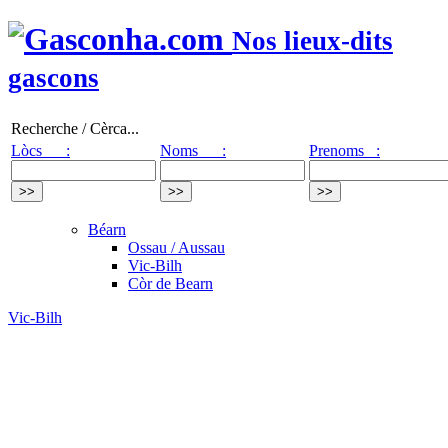
Nos lieux-dits
gascons
Recherche / Cèrca...
Lòcs :
Noms :
Prenoms :
Béarn
Ossau / Aussau
Vic-Bilh
Còr de Bearn
Vic-Bilh