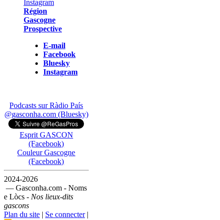
Région
Gascogne
Prospective
E-mail
Facebook
Bluesky
Instagram
Podcasts sur Ràdio País
@gasconha.com (Bluesky)
Esprit GASCON
(Facebook)
Couleur Gascogne
(Facebook)
2024-2026
— Gasconha.com - Noms
e Lòcs -
Nos lieux-dits
gascons
Plan du site
|
Se connecter
|