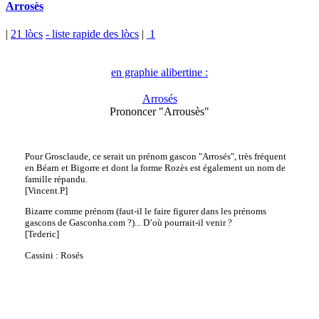
Arrosès
|
21 lòcs
- liste rapide des lòcs
|
1
en graphie alibertine :
Arrosés
Prononcer "Arrousès"
Pour Grosclaude, ce serait un prénom gascon "Arrosés", très fréquent
en Béarn et Bigorre et dont la forme Rozès est également un nom de
famille répandu.
[Vincent.P]
Bizarre comme prénom (faut-il le faire figurer dans les prénoms
gascons de Gasconha.com ?)... D’où pourrait-il venir ?
[Tederic]
Cassini : Rosés