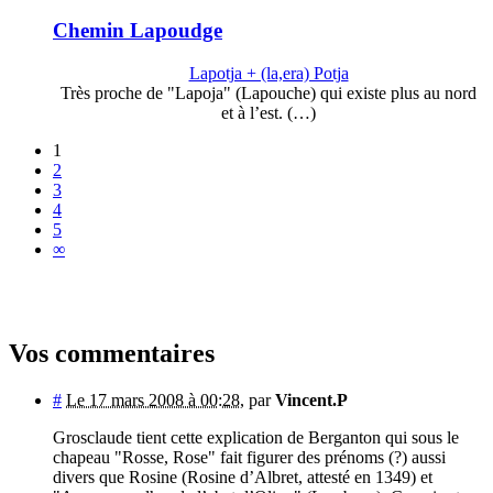
Chemin Lapoudge
Lapotja + (la,era) Potja
Très proche de "Lapoja" (Lapouche) qui existe plus au nord
et à l’est. (…)
1
2
3
4
5
∞
Vos commentaires
#
Le 17 mars 2008 à 00:28
,
par
Vincent.P
Grosclaude tient cette explication de Berganton qui sous le
chapeau "Rosse, Rose" fait figurer des prénoms (?) aussi
divers que Rosine (Rosine d’Albret, attesté en 1349) et