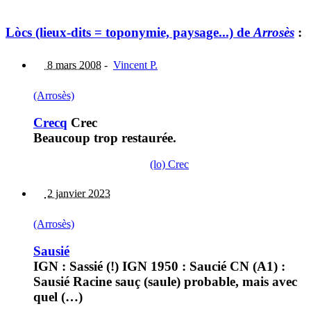
Lòcs (lieux-dits = toponymie, paysage...) de
Arrosès
:
8 mars 2008
-
Vincent P.
(Arrosès)
Crecq
Crec
Beaucoup trop restaurée.
(lo) Crec
2 janvier 2023
(Arrosès)
Sausié
IGN : Sassié (!) IGN 1950 : Saucié CN (A1) :
Sausié Racine sauç (saule) probable, mais avec
quel (…)