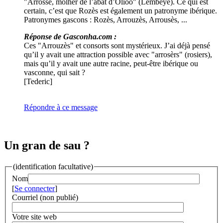
"Arrosse, molher de l’abat d’Olioo" (Lembeye). Ce qui est
certain, c’est que Rozès est également un patronyme ibérique.
Patronymes gascons : Rozès, Arrouzès, Arrousès, ...
Réponse de Gasconha.com :
Ces "Arrouzès" et consorts sont mystérieux. J’ai déjà pensé
qu’il y avait une attraction possible avec "arrosèrs" (rosiers),
mais qu’il y avait une autre racine, peut-être ibérique ou
vasconne, qui sait ?
[Tederic]
Répondre à ce message
Un gran de sau ?
(identification facultative)
Nom
[
Se connecter
]
Courriel (non publié)
Votre site web