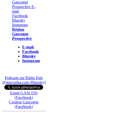
Région
Gascogne
Prospective
E-mail
Facebook
Bluesky
Instagram
Podcasts sur Ràdio País
@gasconha.com (Bluesky)
Esprit GASCON
(Facebook)
Couleur Gascogne
(Facebook)