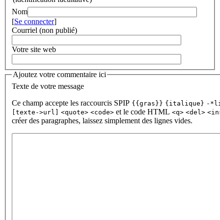
Nom
[
Se connecter
]
Courriel (non publié)
Votre site web
Ajoutez votre commentaire ici
Texte de votre message
Ce champ accepte les raccourcis SPIP
{{gras}}
{italique}
-*l
et le code HTML
[texte->url]
<quote>
<code>
<q>
<del>
<in
créer des paragraphes, laissez simplement des lignes vides.