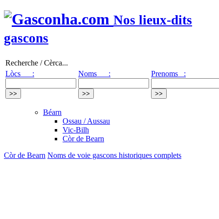
Nos lieux-dits
gascons
Recherche / Cèrca...
Lòcs :
Noms :
Prenoms :
Béarn
Ossau / Aussau
Vic-Bilh
Còr de Bearn
Còr de Bearn
Noms de voie gascons historiques complets