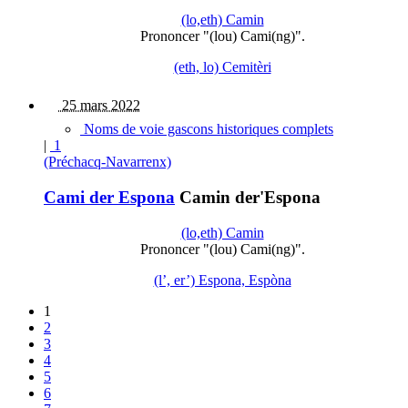
(lo,eth) Camin
Prononcer "(lou) Cami(ng)".
(eth, lo) Cemitèri
25 mars 2022
Noms de voie gascons historiques complets
|
1
(Préchacq-Navarrenx)
Cami der Espona
Camin der'Espona
(lo,eth) Camin
Prononcer "(lou) Cami(ng)".
(l’, er’) Espona, Espòna
1
2
3
4
5
6