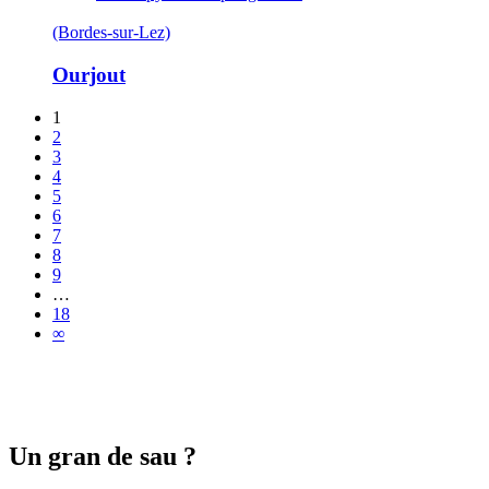
(Bordes-sur-Lez)
Ourjout
1
2
3
4
5
6
7
8
9
…
18
∞
Un gran de sau ?