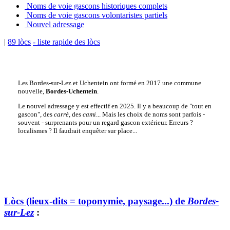
Noms de voie gascons historiques complets
Noms de voie gascons volontaristes partiels
Nouvel adressage
|
89 lòcs
- liste rapide des lòcs
Les Bordes-sur-Lez et Uchentein ont formé en 2017 une commune
nouvelle,
Bordes-Uchentein
.
Le nouvel adressage y est effectif en 2025. Il y a beaucoup de "tout en
gascon", des
carrè
, des
cami
... Mais les choix de noms sont parfois -
souvent - surprenants pour un regard gascon extérieur. Erreurs ?
localismes ? Il faudrait enquêter sur place...
Lòcs (lieux-dits = toponymie, paysage...) de
Bordes-
sur-Lez
: