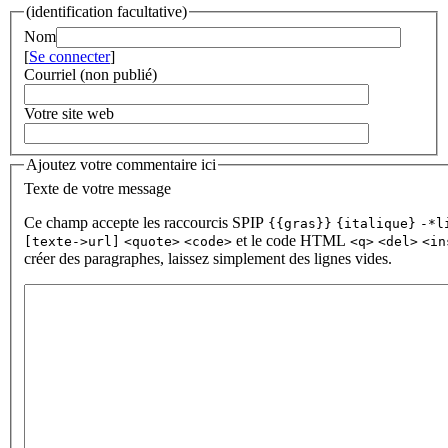
(identification facultative)
Nom
[
Se connecter
]
Courriel (non publié)
Votre site web
Ajoutez votre commentaire ici
Texte de votre message
Ce champ accepte les raccourcis SPIP
{{gras}}
{italique}
-*l
et le code HTML
[texte->url]
<quote>
<code>
<q>
<del>
<in
créer des paragraphes, laissez simplement des lignes vides.