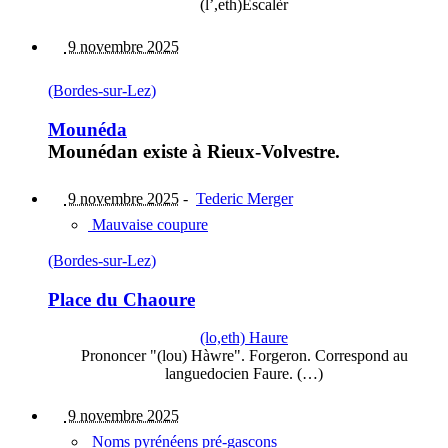
(l’,eth)Escalèr
9 novembre 2025
(Bordes-sur-Lez)
Mounéda
Mounédan existe à Rieux-Volvestre.
9 novembre 2025
-
Tederic Merger
Mauvaise coupure
(Bordes-sur-Lez)
Place du Chaoure
(lo,eth) Haure
Prononcer "(lou) Hàwre". Forgeron. Correspond au
languedocien Faure. (…)
9 novembre 2025
Noms pyrénéens pré-gascons