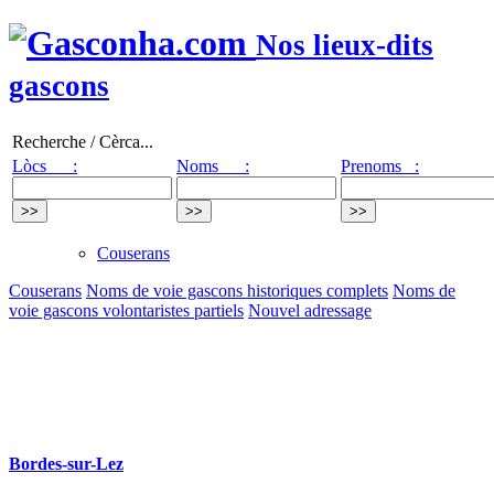
Nos lieux-dits
gascons
Recherche / Cèrca...
Lòcs :
Noms :
Prenoms :
Couserans
Couserans
Noms de voie gascons historiques complets
Noms de
voie gascons volontaristes partiels
Nouvel adressage
Bordes-sur-Lez