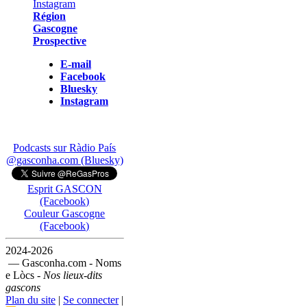
Région
Gascogne
Prospective
E-mail
Facebook
Bluesky
Instagram
Podcasts sur Ràdio País
@gasconha.com (Bluesky)
Esprit GASCON
(Facebook)
Couleur Gascogne
(Facebook)
2024-2026
— Gasconha.com - Noms
e Lòcs -
Nos lieux-dits
gascons
Plan du site
|
Se connecter
|