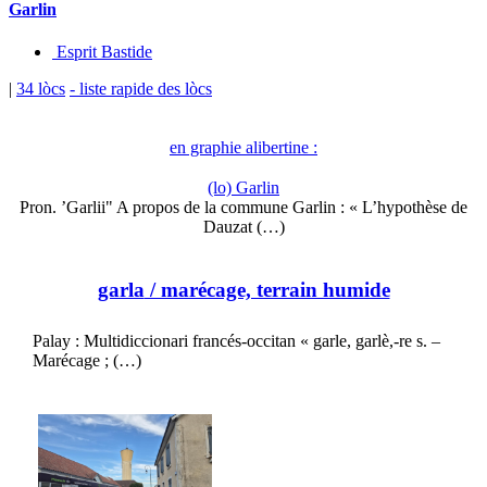
Garlin
Esprit Bastide
|
34 lòcs
- liste rapide des lòcs
en graphie alibertine :
(lo) Garlin
Pron. ’Garlii" A propos de la commune Garlin : « L’hypothèse de
Dauzat (…)
garla
/ marécage, terrain humide
Palay : Multidiccionari francés-occitan « garle, garlè,-re s. –
Marécage ; (…)