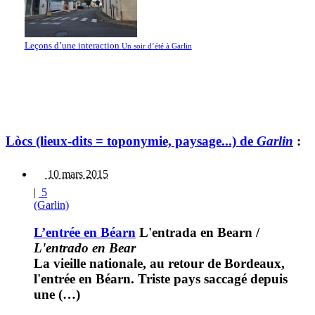
Leçons d’une interaction
Un soir d’été à Garlin
Lòcs (lieux-dits = toponymie, paysage...) de
Garlin
:
10 mars 2015
|
5
(Garlin)
L’entrée en Béarn
L'entrada en Bearn
/
L'entrado en Bear
La vieille nationale, au retour de Bordeaux,
l'entrée en Béarn. Triste pays saccagé depuis
une (…)