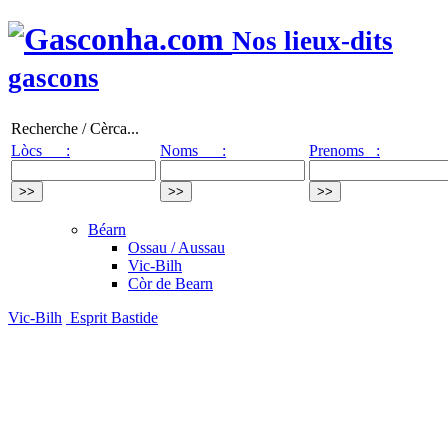
Nos lieux-dits
gascons
Recherche / Cèrca...
Lòcs :
Noms :
Prenoms :
Béarn
Ossau / Aussau
Vic-Bilh
Còr de Bearn
Vic-Bilh
Esprit Bastide