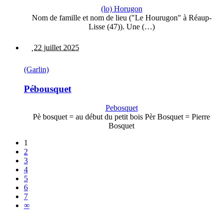
(lo) Horugon
Nom de famille et nom de lieu ("Le Hourugon" à Réaup-
Lisse (47)). Une (…)
22 juillet 2025
(Garlin)
Pébousquet
Pebosquet
Pè bosquet = au début du petit bois Pèr Bosquet = Pierre
Bosquet
1
2
3
4
5
6
7
∞