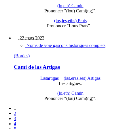
(lo,eth) Camin
Prononcer "(lou) Cami(ng)".
(los,les,eths) Prats
Prononcer "Lous Prats"...
22 mars 2022
Noms de voie gascons historiques complets
(Bordes)
Cami de las Artigas
Lasartigas + (las,eras,ses) Artigas
Les artigues.
(lo,eth) Camin
Prononcer "(lou) Cami(ng)".
1
2
3
4
5