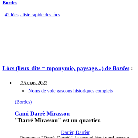
Bordes
|
42 lòcs
- liste rapide des lòcs
Lòcs (lieux-dits = toponymie, paysage...) de
Bordes
:
25 mars 2022
Noms de voie gascons historiques complets
(Bordes)
Cami Darrè Mirassou
"Darré Mirassou" est un quartier.
Darrèr, Darrèir
Prononcer "Darrè, Darrèÿ", le second étant nord-gascon.