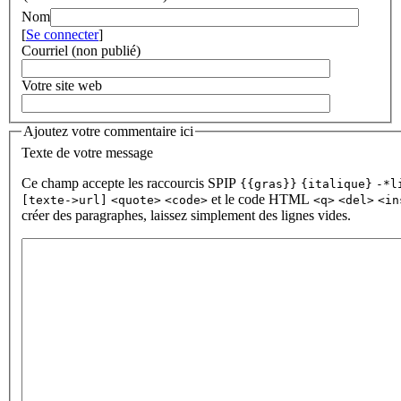
Nom
[
Se connecter
]
Courriel (non publié)
Votre site web
Ajoutez votre commentaire ici
Texte de votre message
Ce champ accepte les raccourcis SPIP
{{gras}}
{italique}
-*l
et le code HTML
[texte->url]
<quote>
<code>
<q>
<del>
<in
créer des paragraphes, laissez simplement des lignes vides.