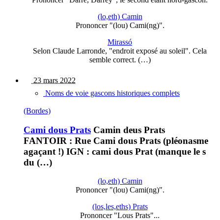
(lo,eth) Camin
Prononcer "(lou) Cami(ng)".
Mirassó
Selon Claude Larronde, "endroit exposé au soleil". Cela
semble correct. (…)
23 mars 2022
Noms de voie gascons historiques complets
(Bordes)
Cami dous Prats
Camin deus Prats
FANTOIR : Rue Cami dous Prats (pléonasme
agaçant !) IGN : cami dous Prat (manque le s
du (…)
(lo,eth) Camin
Prononcer "(lou) Cami(ng)".
(los,les,eths) Prats
Prononcer "Lous Prats"...