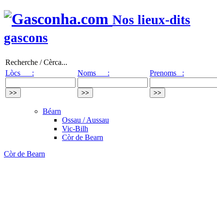
Nos lieux-dits
gascons
Recherche / Cèrca...
Lòcs :
Noms :
Prenoms :
Béarn
Ossau / Aussau
Vic-Bilh
Còr de Bearn
Còr de Bearn