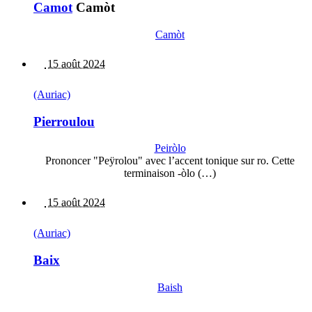
Camot
Camòt
Camòt
15 août 2024
(Auriac)
Pierroulou
Peiròlo
Prononcer "Peÿrolou" avec l’accent tonique sur ro. Cette
terminaison -òlo (…)
15 août 2024
(Auriac)
Baix
Baish