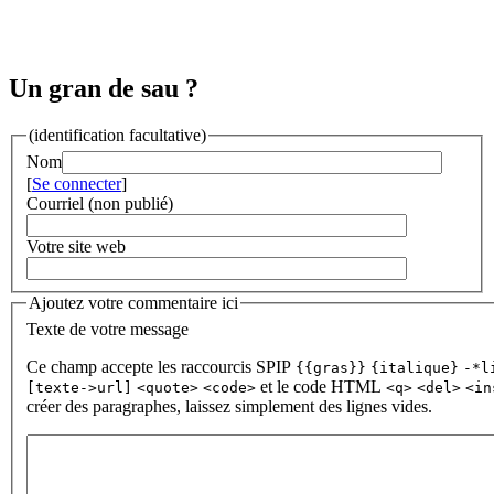
Un gran de sau ?
(identification facultative)
Nom
[
Se connecter
]
Courriel (non publié)
Votre site web
Ajoutez votre commentaire ici
Texte de votre message
Ce champ accepte les raccourcis SPIP
{{gras}}
{italique}
-*l
et le code HTML
[texte->url]
<quote>
<code>
<q>
<del>
<in
créer des paragraphes, laissez simplement des lignes vides.