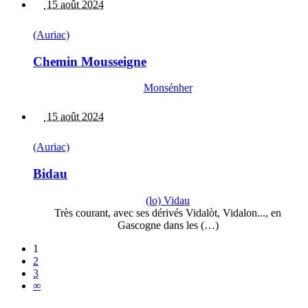
15 août 2024
(Auriac)
Chemin Mousseigne
Monsénher
15 août 2024
(Auriac)
Bidau
(lo) Vidau
Très courant, avec ses dérivés Vidalòt, Vidalon..., en
Gascogne dans les (…)
1
2
3
∞