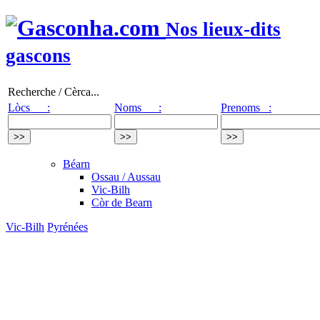
Nos lieux-dits
gascons
Recherche / Cèrca...
Lòcs :
Noms :
Prenoms :
Béarn
Ossau / Aussau
Vic-Bilh
Còr de Bearn
Vic-Bilh
Pyrénées