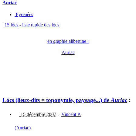
Auriac
Pyrénées
|
15 lòcs
- liste rapide des lòcs
en graphie alibertine :
Auriac
Lòcs (lieux-dits = toponymie, paysage...) de
Auriac
:
15 décembre 2007
-
Vincent P.
(Auriac)