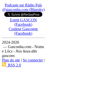
Podcasts sur Ràdio País
@gasconha.com (Bluesky)
Esprit GASCON
(Facebook)
Couleur Gascogne
(Facebook)
2024-2026
— Gasconha.com - Noms
e Lòcs -
Nos lieux-dits
gascons
Plan du site
|
Se connecter
|
RSS 2.0