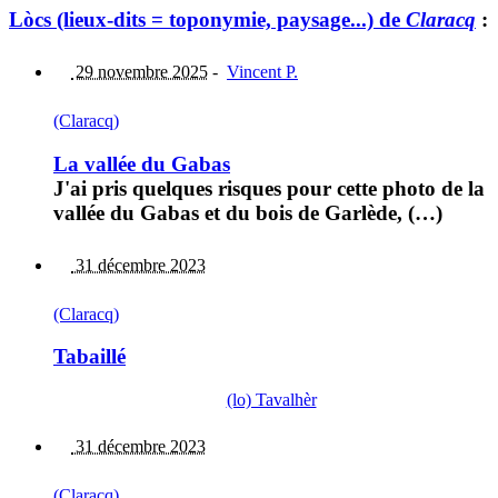
Lòcs (lieux-dits = toponymie, paysage...) de
Claracq
:
29 novembre 2025
-
Vincent P.
(Claracq)
La vallée du Gabas
J'ai pris quelques risques pour cette photo de la
vallée du Gabas et du bois de Garlède, (…)
31 décembre 2023
(Claracq)
Tabaillé
(lo) Tavalhèr
31 décembre 2023
(Claracq)