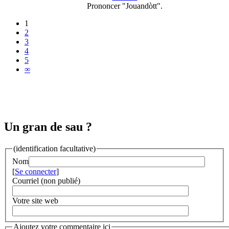
Prononcer "Jouandòtt".
1
2
3
4
5
∞
Un gran de sau ?
(identification facultative)
Nom
[
Se connecter
]
Courriel (non publié)
Votre site web
Ajoutez votre commentaire ici