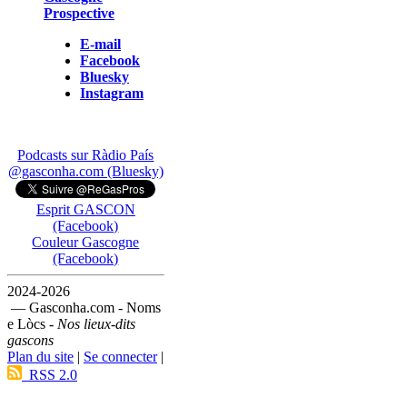
Prospective
E-mail
Facebook
Bluesky
Instagram
Podcasts sur Ràdio País
@gasconha.com (Bluesky)
Esprit GASCON
(Facebook)
Couleur Gascogne
(Facebook)
2024-2026
— Gasconha.com - Noms
e Lòcs -
Nos lieux-dits
gascons
Plan du site
|
Se connecter
|
RSS 2.0