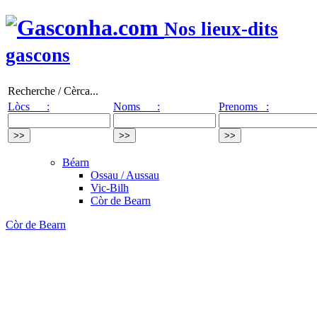
Nos lieux-dits
gascons
Recherche / Cèrca...
Lòcs :
Noms :
Prenoms :
Béarn
Ossau / Aussau
Vic-Bilh
Còr de Bearn
Còr de Bearn