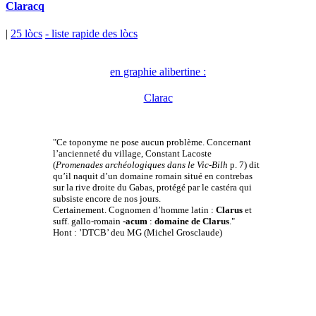
Claracq
|
25 lòcs
- liste rapide des lòcs
en graphie alibertine :
Clarac
"Ce toponyme ne pose aucun problème. Concernant
l’ancienneté du village, Constant Lacoste
(
Promenades archéologiques dans le Vic-Bilh
p. 7) dit
qu’il naquit d’un domaine romain situé en contrebas
sur la rive droite du Gabas, protégé par le castéra qui
subsiste encore de nos jours.
Certainement. Cognomen d’homme latin :
Clarus
et
suff. gallo-romain
-acum
:
domaine de Clarus
."
Hont : ’DTCB’ deu MG (Michel Grosclaude)