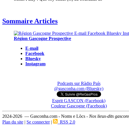
Sommaire Articles
Région Gascogne Prospective
E-mail
Facebook
Bluesky
Instagram
Podcasts sur Ràdio País
@gasconha.com (Bluesky)
Esprit GASCON (Facebook)
Couleur Gascogne (Facebook)
2024-2026 — Gasconha.com - Noms e Lòcs -
Nos lieux-dits gascon
Plan du site
|
Se connecter
|
RSS 2.0