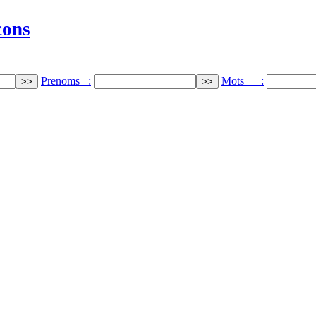
cons
Prenoms :
Mots :