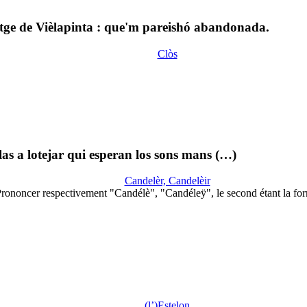
atge de Vièlapinta : que'm pareishó abandonada.
Clòs
las a lotejar qui esperan los sons mans (…)
Candelèr, Candelèir
rononcer respectivement "Candélè", "Candéleÿ", le second étant la f
(l’)Estelon