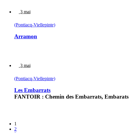
3 mai
(Pontiacq-Viellepinte)
Arramon
3 mai
(Pontiacq-Viellepinte)
Les Embarrats
FANTOIR : Chemin des Embarrats, Embarats
1
2