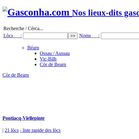
Nos lieux-dits gas
Recherche / Cèrca...
Lòcs :
Noms :
Béarn
Ossau / Aussau
Vic-Bilh
Còr de Bearn
Còr de Bearn
Pontiacq-Viellepinte
|
21 lòcs
- liste rapide des lòcs