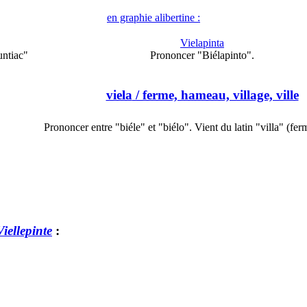
en graphie alibertine :
Vielapinta
ntiac"
Prononcer "Biélapinto".
viela
/ ferme, hameau, village, ville
Prononcer entre "biéle" et "biélo". Vient du latin "villa" (fe
iellepinte
: