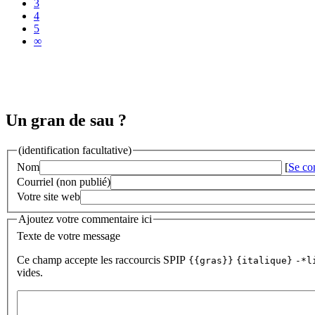
3
4
5
∞
Un gran de sau ?
(identification facultative)
Nom
[
Se co
Courriel (non publié)
Votre site web
Ajoutez votre commentaire ici
Texte de votre message
Ce champ accepte les raccourcis SPIP
{{gras}}
{italique}
-*l
vides.