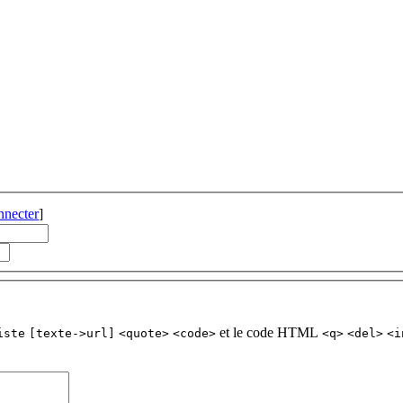
nnecter
]
et le code HTML
iste
[texte->url]
<quote>
<code>
<q>
<del>
<i