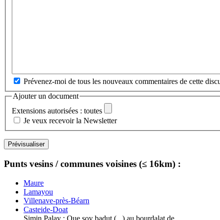
Prévenez-moi de tous les nouveaux commentaires de cette discu
Ajouter un document
Extensions autorisées : toutes
Je veux recevoir la Newsletter
Punts vesins / communes voisines (≤ 16km) :
Maure
Lamayou
Villenave-près-Béarn
Casteide-Doat
Simin Palay : Que soy badut (...) au bourdalat de