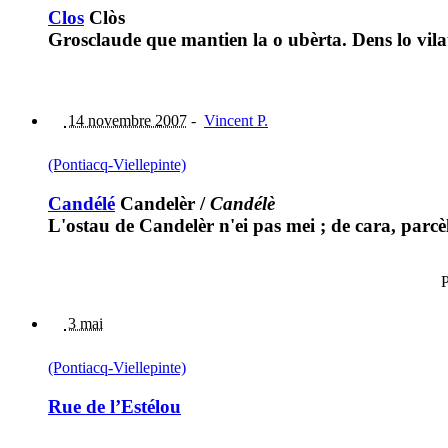
Clos
Clòs
Grosclaude que mantien la o ubèrta. Dens lo vil
14 novembre 2007
-
Vincent P.
(Pontiacq-Viellepinte)
Candélé
Candelèr
/
Candélè
L'ostau de Candelèr n'ei pas mei ; de cara, parcè
P
3 mai
(Pontiacq-Viellepinte)
Rue de l’Estélou