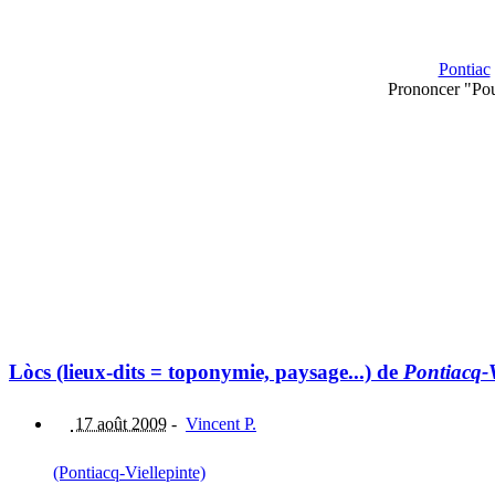
Pontiac
Prononcer "Pou
Lòcs (lieux-dits = toponymie, paysage...) de
Pontiacq-V
17 août 2009
-
Vincent P.
(Pontiacq-Viellepinte)