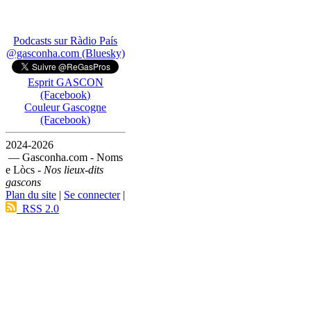
Podcasts sur Ràdio País
@gasconha.com (Bluesky)
Esprit GASCON
(Facebook)
Couleur Gascogne
(Facebook)
2024-2026
— Gasconha.com - Noms
e Lòcs -
Nos lieux-dits
gascons
Plan du site
|
Se connecter
|
RSS 2.0