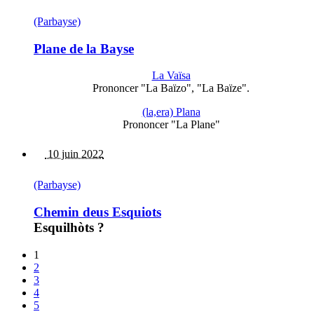
(Parbayse)
Plane de la Bayse
La Vaïsa
Prononcer "La Baïzo", "La Baïze".
(la,era) Plana
Prononcer "La Plane"
10 juin 2022
(Parbayse)
Chemin deus Esquiots
Esquilhòts ?
1
2
3
4
5