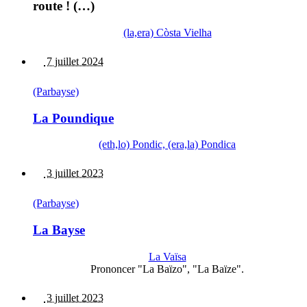
route ! (…)
(la,era) Còsta Vielha
7 juillet 2024
(Parbayse)
La Poundique
(eth,lo) Pondic, (era,la) Pondica
3 juillet 2023
(Parbayse)
La Bayse
La Vaïsa
Prononcer "La Baïzo", "La Baïze".
3 juillet 2023