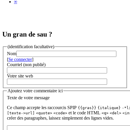
∞
Un gran de sau ?
(identification facultative)
Nom
[
Se connecter
]
Courriel (non publié)
Votre site web
Ajoutez votre commentaire ici
Texte de votre message
Ce champ accepte les raccourcis SPIP
{{gras}}
{italique}
-*l
et le code HTML
[texte->url]
<quote>
<code>
<q>
<del>
<in
créer des paragraphes, laissez simplement des lignes vides.