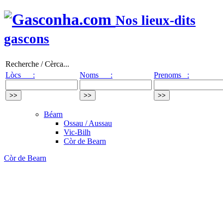
Nos lieux-dits
gascons
Recherche / Cèrca...
Lòcs :
Noms :
Prenoms :
Béarn
Ossau / Aussau
Vic-Bilh
Còr de Bearn
Còr de Bearn