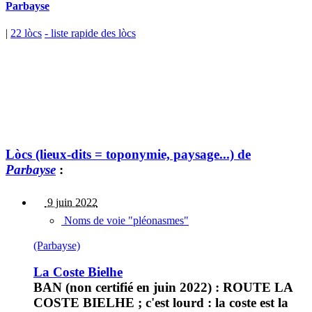
Parbayse
|
22 lòcs
- liste rapide des lòcs
Lòcs (lieux-dits = toponymie, paysage...) de
Parbayse
:
9 juin 2022
Noms de voie "pléonasmes"
(Parbayse)
La Coste Bielhe
BAN (non certifié en juin 2022) : ROUTE LA
COSTE BIELHE ; c'est lourd : la coste est la