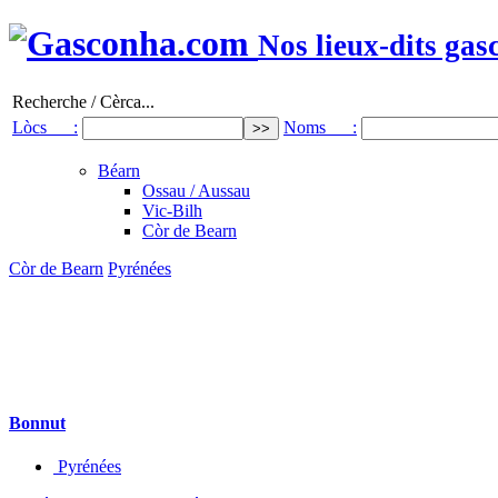
Nos lieux-dits gas
Recherche / Cèrca...
Lòcs :
Noms :
Béarn
Ossau / Aussau
Vic-Bilh
Còr de Bearn
Còr de Bearn
Pyrénées
Bonnut
Pyrénées