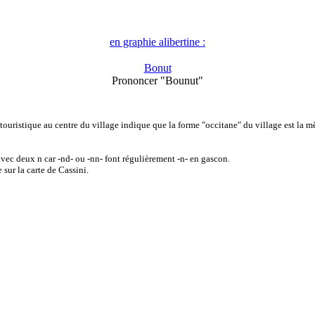
en graphie alibertine :
Bonut
Prononcer "Bounut"
uristique au centre du village indique que la forme "occitane" du village est la mêm
vec deux n car -nd- ou -nn- font régulièrement -n- en gascon.
sur la carte de Cassini.