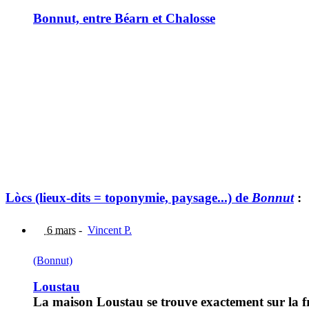
Bonnut, entre Béarn et Chalosse
Lòcs (lieux-dits = toponymie, paysage...) de
Bonnut
:
6 mars
-
Vincent P.
(Bonnut)
Loustau
La maison Loustau se trouve exactement sur la 