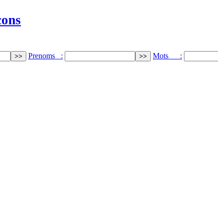
cons
Prenoms :
Mots :