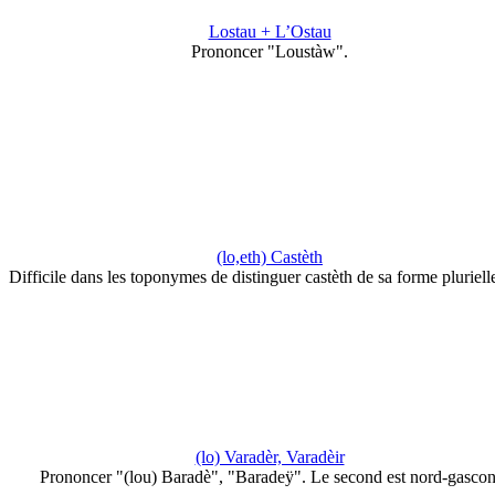
Lostau + L’Ostau
Prononcer "Loustàw".
(lo,eth) Castèth
Difficile dans les toponymes de distinguer castèth de sa forme pluriel
(lo) Varadèr, Varadèir
Prononcer "(lou) Baradè", "Baradeÿ". Le second est nord-gascon