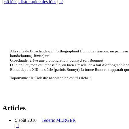
|
66 lòcs
- liste rapide des lòcs
|
2
A la suite de Grosclaude qui l’orthographiait Bonnut en gascon, un panneau to
bonda/bonna(=limite)+ut.
Grosclaude relève une prononciation [bunnyt] soit Bounnut.
Ou bien l’étymon est impossible, ou bien Grosclaude a tort d’orthographier a
Bonut depuis XIIème siècle (parfois Bonuyt), la forme Bonnut n’apparaît que 
Toponymie : le Cadastre napoléonien est très riche !
Articles
5 août 2010
-
Tederic MERGER
|
1