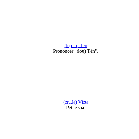
(lo,eth) Ten
Prononcer "(lou) Tén".
(era,la) Vieta
Petite via.