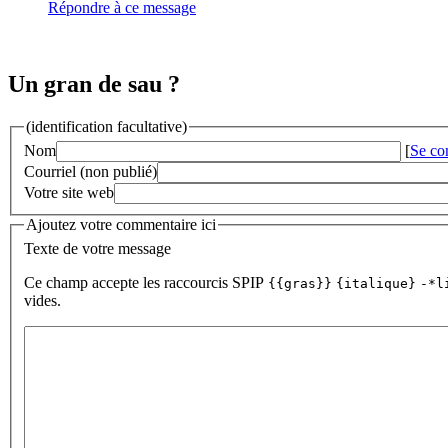
Répondre à ce message
Un gran de sau ?
(identification facultative)
Nom
[
Se co
Courriel (non publié)
Votre site web
Ajoutez votre commentaire ici
Texte de votre message
Ce champ accepte les raccourcis SPIP
{{gras}}
{italique}
-*l
vides.