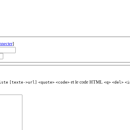
nnecter
]
et le code HTML
iste
[texte->url]
<quote>
<code>
<q>
<del>
<i