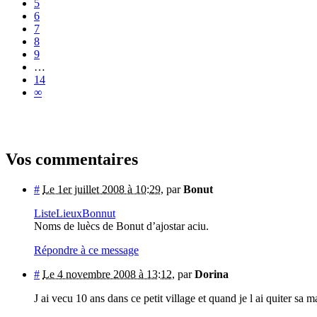
5
6
7
8
9
…
14
∞
Vos commentaires
#
Le 1er juillet 2008 à 10:29
,
par
Bonut
ListeLieuxBonnut
Noms de luècs de Bonut d’ajostar aciu.
Répondre à ce message
#
Le 4 novembre 2008 à 13:12
,
par
Dorina
J ai vecu 10 ans dans ce petit village et quand je l ai quiter sa m