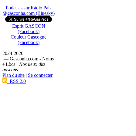
Podcasts sur Ràdio País
@gasconha.com (Bluesky)
Esprit GASCON
(Facebook)
Couleur Gascogne
(Facebook)
2024-2026
— Gasconha.com - Noms
e Lòcs -
Nos lieux-dits
gascons
Plan du site
|
Se connecter
|
RSS 2.0