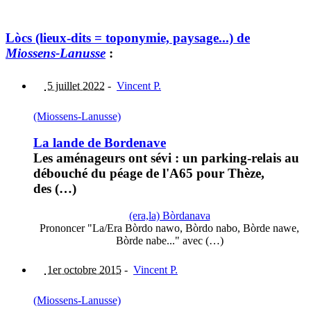
Lòcs (lieux-dits = toponymie, paysage...) de
Miossens-Lanusse
:
5 juillet 2022
-
Vincent P.
(Miossens-Lanusse)
La lande de Bordenave
Les aménageurs ont sévi : un parking-relais au
débouché du péage de l'A65 pour Thèze,
des (…)
(era,la) Bòrdanava
Prononcer "La/Era Bòrdo nawo, Bòrdo nabo, Bòrde nawe,
Bòrde nabe..." avec (…)
1er octobre 2015
-
Vincent P.
(Miossens-Lanusse)