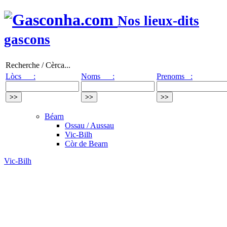
Nos lieux-dits
gascons
Recherche / Cèrca...
Lòcs :
Noms :
Prenoms :
Béarn
Ossau / Aussau
Vic-Bilh
Còr de Bearn
Vic-Bilh