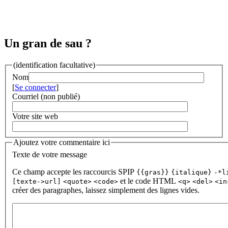
Un gran de sau ?
(identification facultative)
Nom
[
Se connecter
]
Courriel (non publié)
Votre site web
Ajoutez votre commentaire ici
Texte de votre message
Ce champ accepte les raccourcis SPIP
{{gras}}
{italique}
-*l
et le code HTML
[texte->url]
<quote>
<code>
<q>
<del>
<in
créer des paragraphes, laissez simplement des lignes vides.