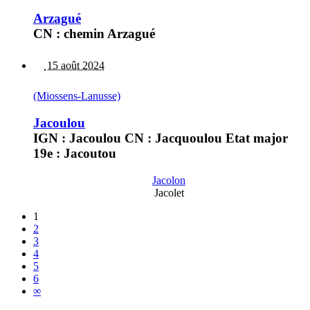
Arzagué
CN : chemin Arzagué
15 août 2024
(Miossens-Lanusse)
Jacoulou
IGN : Jacoulou CN : Jacquoulou Etat major
19e : Jacoutou
Jacolon
Jacolet
1
2
3
4
5
6
∞