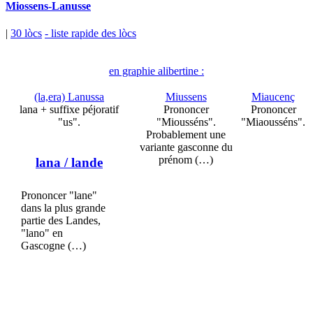
Miossens-Lanusse
|
30 lòcs
- liste rapide des lòcs
en graphie alibertine :
(la,era) Lanussa
Miussens
Miaucenç
lana + suffixe péjoratif
Prononcer
Prononcer
"us".
"Miousséns".
"Miaousséns".
Probablement une
variante gasconne du
prénom (…)
lana
/ lande
Prononcer "lane"
dans la plus grande
partie des Landes,
"lano" en
Gascogne (…)