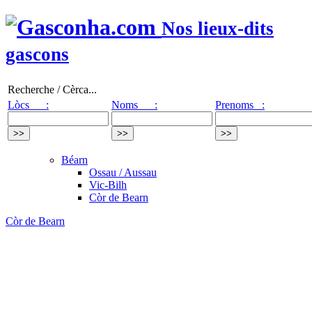
Nos lieux-dits
gascons
Recherche / Cèrca...
Lòcs :
Noms :
Prenoms :
Béarn
Ossau / Aussau
Vic-Bilh
Còr de Bearn
Còr de Bearn