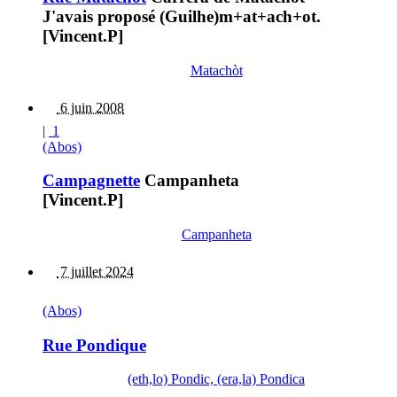
J'avais proposé (Guilhe)m+at+ach+ot.
[Vincent.P]
Matachòt
6 juin 2008
|
1
(Abos)
Campagnette
Campanheta
[Vincent.P]
Campanheta
7 juillet 2024
(Abos)
Rue Pondique
(eth,lo) Pondic, (era,la) Pondica