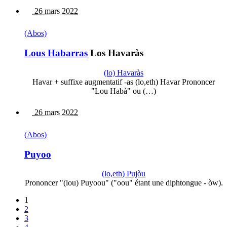
26 mars 2022
(Abos)
Lous Habarras
Los Havaràs
(lo) Havaràs
Havar + suffixe augmentatif -as (lo,eth) Havar Prononcer
"Lou Habà" ou (…)
26 mars 2022
(Abos)
Puyoo
(lo,eth) Pujòu
Prononcer "(lou) Puyoou" ("oou" étant une diphtongue - òw).
1
2
3