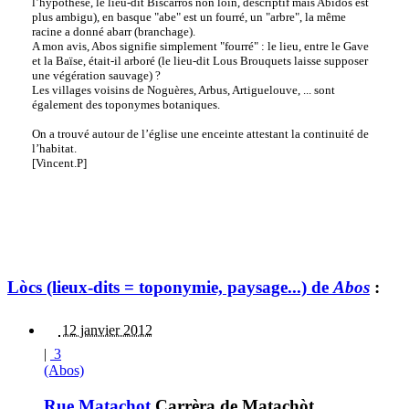
l’hypothèse, le lieu-dit Biscarros non loin, descriptif mais Abidos est
plus ambigu), en basque "abe" est un fourré, un "arbre", la même
racine a donné abarr (branchage).
A mon avis, Abos signifie simplement "fourré" : le lieu, entre le Gave
et la Baïse, était-il arboré (le lieu-dit Lous Brouquets laisse supposer
une végération sauvage) ?
Les villages voisins de Noguères, Arbus, Artiguelouve, ... sont
également des toponymes botaniques.
On a trouvé autour de l’église une enceinte attestant la continuité de
l’habitat.
[Vincent.P]
Lòcs (lieux-dits = toponymie, paysage...) de
Abos
:
12 janvier 2012
|
3
(Abos)
Rue Matachot
Carrèra de Matachòt