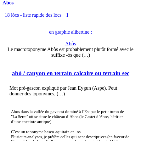
Abos
|
18 lòcs
- liste rapide des lòcs
|
1
en graphie alibertine :
Abòs
Le macrotoponyme Abòs est probablement plutôt formé avec le
suffixe -òs que (…)
abò
/ canyon en terrain calcaire ou terrain sec
Mot pré-gascon expliqué par Jean Eygun (Aspe). Peut
donner des toponymes, (…)
Abos dans la vallée du gave est dominé à l’Est par le petit turon de
"La Serre" où se situe le château d’Abos (le Castet d’Abos, héritier
d’une enceinte antique).
C’est un toponyme basco-aquitain en -os.
Plusieurs analyses, je préfère celles qui sont descriptives (en faveur de