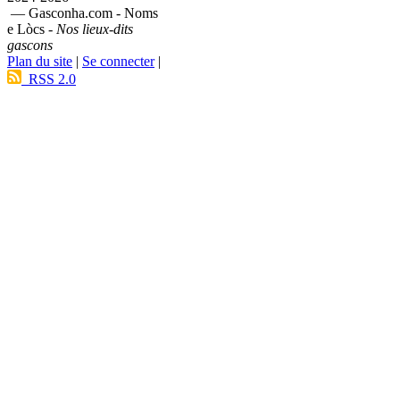
— Gasconha.com - Noms
e Lòcs -
Nos lieux-dits
gascons
Plan du site
|
Se connecter
|
RSS 2.0