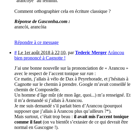
"arancoye" au féminin.
Comment orthographier cela en écriture classique ?
Réponse de Gasconha.com :
arancòi, arancòia
Répondre à ce message
#
Le 1er août 2018 à 22:10
,
par
Tederic Merger
Aràncou
bien prononcé à Cagnotte !
J’ai une bonne nouvelle sur la prononciation de « Arancou »
avec le respect de l’accent tonique sur
ran
:
Ce matin, j’allais à vélo de Dax à Peyrehorade, et j’hésitais à
Cagnotte sur le chemin à prendre. Google m’avait conseillé le
chemin de Compostelle.
Un homme d’âge mûr (de mon âge, quoi...) m’a renseigné. Et
il m’a demandé si j’allais à Arancou.
Je me suis demandé s’il parlait bien d’Arancou (pourquoi
supposer que j’allais à Arancou plus qu’ailleurs ?*).
Mais surtout, c’était trop beau :
il avait mis l’accent tonique
comme il faut
(on va bientôt s’extasier de ce qui devrait être
normal en Gascogne !).