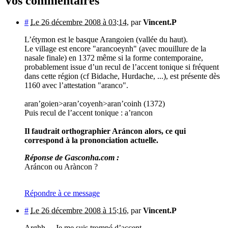
Vos commentaires
#
Le 26 décembre 2008 à 03:14
,
par
Vincent.P
L’étymon est le basque Arangoien (vallée du haut).
Le village est encore "arancoeynh" (avec mouillure de la
nasale finale) en 1372 même si la forme contemporaine,
probablement issue d’un recul de l’accent tonique si fréquent
dans cette région (cf Bidache, Hurdache, ...), est présente dès
1160 avec l’attestation "aranco".
aran’goien>aran’coyenh>aran’coinh (1372)
Puis recul de l’accent tonique : a’rancon
Il faudrait orthographier Aráncon alors, ce qui
correspond à la prononciation actuelle.
Réponse de Gasconha.com :
Aráncon ou Aràncon ?
Répondre à ce message
#
Le 26 décembre 2008 à 15:16
,
par
Vincent.P
Arghh ... Je me suis trompé d’accent.