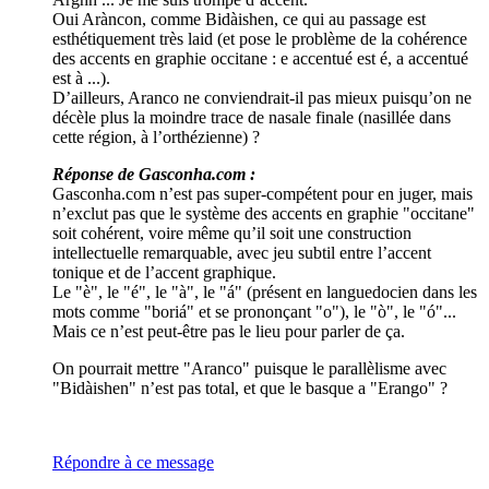
Oui Aràncon, comme Bidàishen, ce qui au passage est
esthétiquement très laid (et pose le problème de la cohérence
des accents en graphie occitane : e accentué est é, a accentué
est à ...).
D’ailleurs, Aranco ne conviendrait-il pas mieux puisqu’on ne
décèle plus la moindre trace de nasale finale (nasillée dans
cette région, à l’orthézienne) ?
Réponse de Gasconha.com :
Gasconha.com n’est pas super-compétent pour en juger, mais
n’exclut pas que le système des accents en graphie "occitane"
soit cohérent, voire même qu’il soit une construction
intellectuelle remarquable, avec jeu subtil entre l’accent
tonique et de l’accent graphique.
Le "è", le "é", le "à", le "á" (présent en languedocien dans les
mots comme "boriá" et se prononçant "o"), le "ò", le "ó"...
Mais ce n’est peut-être pas le lieu pour parler de ça.
On pourrait mettre "Aranco" puisque le parallèlisme avec
"Bidàishen" n’est pas total, et que le basque a "Erango" ?
Répondre à ce message