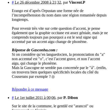
#
Le 26 décembre 2008 à 21:32
,
par
Vincent.P
Erango est d’après Orpustan une forme née de
l’incompréhension du nom dans une région romanisée depuis
longtemps.
Pour revenir très vite sur cette question d’accent, je pense
également que la graphie occitane est assez géniale, mais je ne
comprends toujours pas pourquoi a est le seul signe qui
accentué par un accent aigu change de phonème.
Réponse de Gasconha.com :
Si on considère qu’en languedocien, la prononciation du "a"
non accentué est "o", c’est l’accent grave, et non l’accent
aigu, qui change le phonème.
Mais la Gascogne ne semble pas concernée par le "á". (enfin,
on trouvera bien quelques spécificités locales du côté du
Couserans par exemple ?-))
Répondre à ce message
#
Le 1er juillet 2011 à 00:06
,
par
P. Dibon
Sur le site de la commune, le gentilé est "arancoï" ou