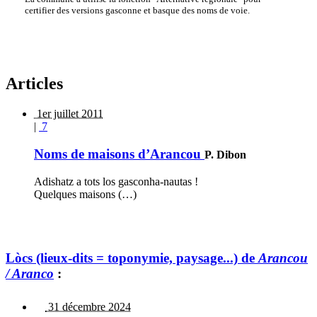
certifier des versions gasconne et basque des noms de voie.
Articles
1er juillet 2011
|
7
Noms de maisons d’Arancou
P. Dibon
Adishatz a tots los gasconha-nautas !
Quelques maisons (…)
Lòcs (lieux-dits = toponymie, paysage...) de
Arancou
/ Aranco
:
31 décembre 2024