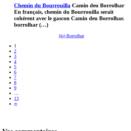
Chemin du Bourrouilla
Camin deu Borrolhar
En français, chemin du Bourrouilla serait
cohérent avec le gascon Camin deu Borrolhar.
borrolhar (…)
(lo) Borrolhar
1
2
3
4
5
6
7
8
9
…
13
∞