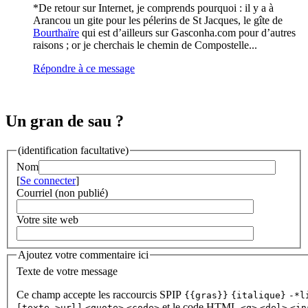
*De retour sur Internet, je comprends pourquoi : il y a à
Arancou un gite pour les pélerins de St Jacques, le gîte de
Bourthaïre
qui est d’ailleurs sur Gasconha.com pour d’autres
raisons ; or je cherchais le chemin de Compostelle...
Répondre à ce message
Un gran de sau ?
(identification facultative)
Nom
[
Se connecter
]
Courriel (non publié)
Votre site web
Ajoutez votre commentaire ici
Texte de votre message
Ce champ accepte les raccourcis SPIP
{{gras}}
{italique}
-*l
et le code HTML
[texte->url]
<quote>
<code>
<q>
<del>
<in