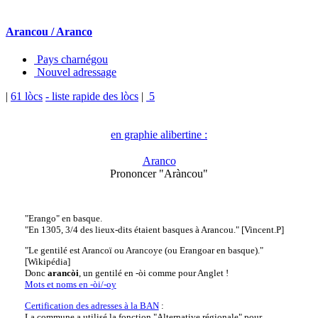
Arancou / Aranco
Pays charnégou
Nouvel adressage
|
61 lòcs
- liste rapide des lòcs
|
5
en graphie alibertine :
Aranco
Prononcer "Aràncou"
"Erango" en basque.
"En 1305, 3/4 des lieux-dits étaient basques à Arancou." [Vincent.P]
"Le gentilé est Arancoï ou Arancoye (ou Erangoar en basque)."
[Wikipédia]
Donc
arancòi
, un gentilé en -òi comme pour Anglet !
Mots et noms en -òi/-oy
Certification des adresses à la BAN
:
La commune a utilisé la fonction "Alternative régionale" pour