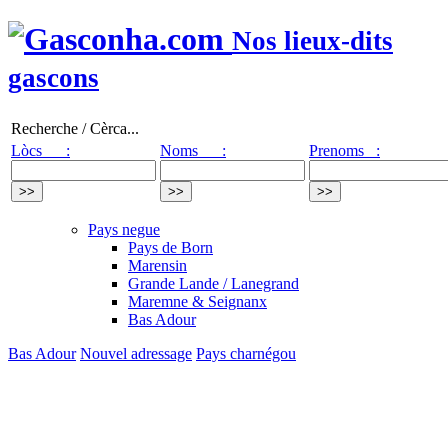
Nos lieux-dits
gascons
Recherche / Cèrca...
Lòcs :
Noms :
Prenoms :
Pays negue
Pays de Born
Marensin
Grande Lande / Lanegrand
Maremne & Seignanx
Bas Adour
Bas Adour
Nouvel adressage
Pays charnégou