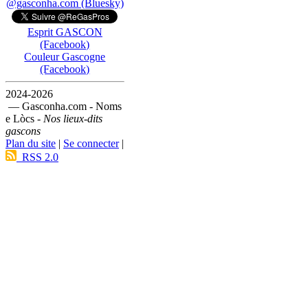
@gasconha.com (Bluesky)
Esprit GASCON
(Facebook)
Couleur Gascogne
(Facebook)
2024-2026
— Gasconha.com - Noms
e Lòcs -
Nos lieux-dits
gascons
Plan du site
|
Se connecter
|
RSS 2.0