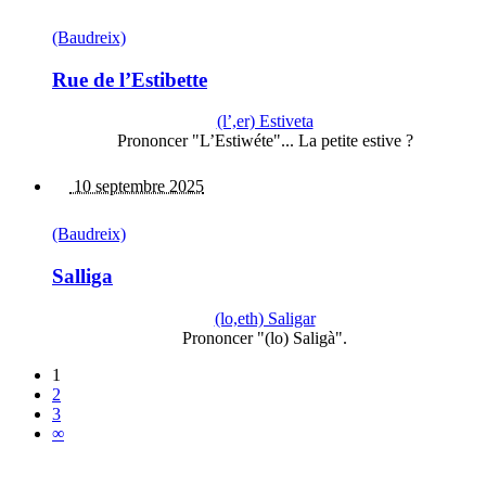
(Baudreix)
Rue de l’Estibette
(l’,er) Estiveta
Prononcer "L’Estiwéte"... La petite estive ?
10 septembre 2025
(Baudreix)
Salliga
(lo,eth) Saligar
Prononcer "(lo) Saligà".
1
2
3
∞