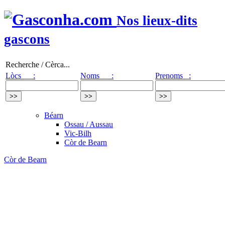
Nos lieux-dits
gascons
Recherche / Cèrca...
Lòcs :
Noms :
Prenoms :
Béarn
Ossau / Aussau
Vic-Bilh
Còr de Bearn
Còr de Bearn