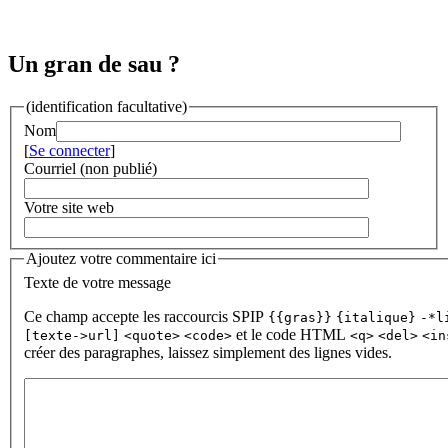
Un gran de sau ?
(identification facultative)
Nom
[
Se connecter
]
Courriel (non publié)
Votre site web
Ajoutez votre commentaire ici
Texte de votre message
Ce champ accepte les raccourcis SPIP
{{gras}}
{italique}
-*l
et le code HTML
[texte->url]
<quote>
<code>
<q>
<del>
<in
créer des paragraphes, laissez simplement des lignes vides.