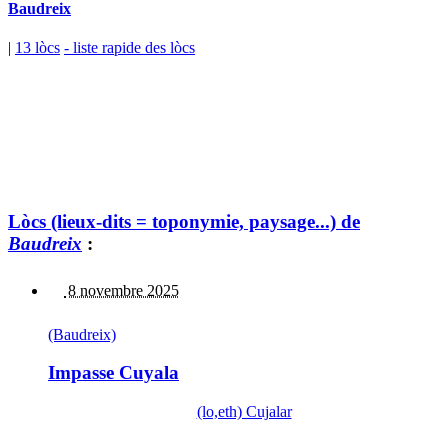
Baudreix
|
13 lòcs
- liste rapide des lòcs
Lòcs (lieux-dits = toponymie, paysage...) de
Baudreix
:
8 novembre 2025
(Baudreix)
Impasse Cuyala
(lo,eth) Cujalar