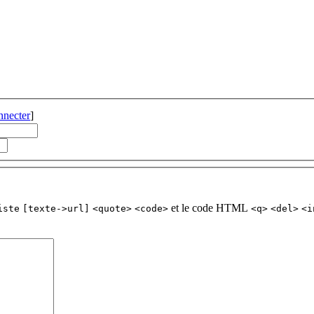
nnecter
]
et le code HTML
iste
[texte->url]
<quote>
<code>
<q>
<del>
<i