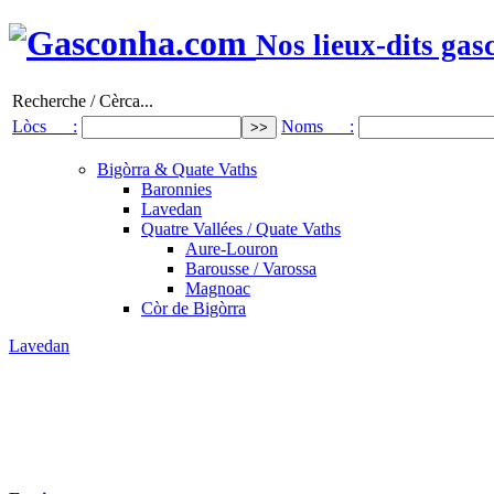
Nos lieux-dits gas
Recherche / Cèrca...
Lòcs :
Noms :
Bigòrra & Quate Vaths
Baronnies
Lavedan
Quatre Vallées / Quate Vaths
Aure-Louron
Barousse / Varossa
Magnoac
Còr de Bigòrra
Lavedan