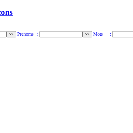
cons
Prenoms :
Mots :