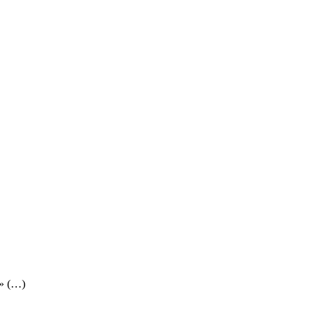
 » (…)