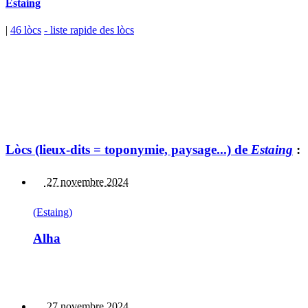
Estaing
|
46 lòcs
- liste rapide des lòcs
Lòcs (lieux-dits = toponymie, paysage...) de
Estaing
:
27 novembre 2024
(Estaing)
Alha
27 novembre 2024