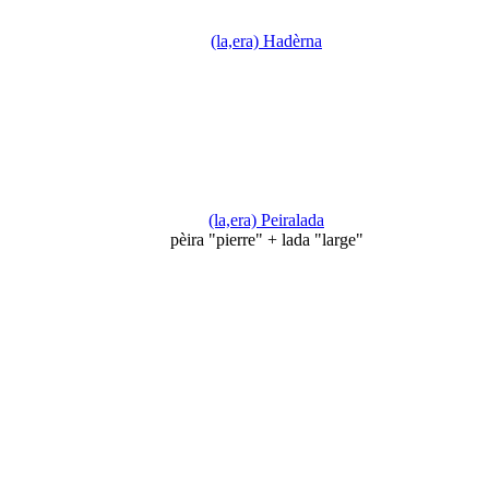
(la,era) Hadèrna
(la,era) Peiralada
pèira "pierre" + lada "large"