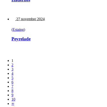
27 novembre 2024
(Estaing)
Peyrelade
1
2
3
4
5
6
7
8
9
10
∞