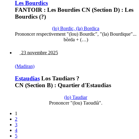
Les Bourdics
FANTOIR : Les Bourdies CN (Section D) : Les
Bourdics (?)
(lo) Bordic, (la) Bordica
Prononcer respectivement "(lou) Bourdic", "(la) Bourdique"...
bòrda + (…)
23 novembre 2025
(Madiran)
Estaudias
Los Taudiars ?
CN (Section B) : Quartier d'Estaudias
(lo) Taudiar
Prononcer "(lou) Taoudïà".
1
2
3
4
5