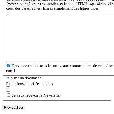
et le code HTML
[texte->url]
<quote>
<code>
<q>
<del>
<in
créer des paragraphes, laissez simplement des lignes vides.
Prévenez-moi de tous les nouveaux commentaires de cette discu
email
Ajouter un document
Extensions autorisées : toutes
Je veux recevoir la Newsletter