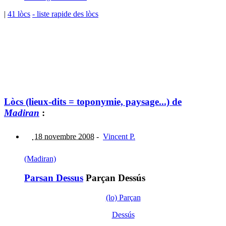
|
41 lòcs
- liste rapide des lòcs
Lòcs (lieux-dits = toponymie, paysage...) de
Madiran
:
18 novembre 2008
-
Vincent P.
(Madiran)
Parsan Dessus
Parçan Dessús
(lo) Parçan
Dessús