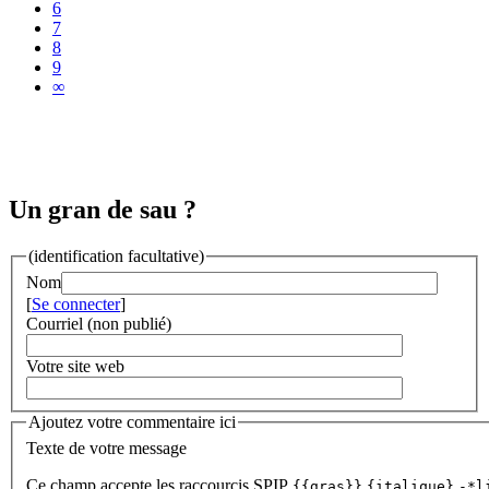
6
7
8
9
∞
Un gran de sau ?
(identification facultative)
Nom
[
Se connecter
]
Courriel (non publié)
Votre site web
Ajoutez votre commentaire ici
Texte de votre message
Ce champ accepte les raccourcis SPIP
{{gras}}
{italique}
-*l