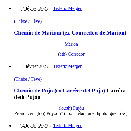
14 février 2025
-
Tederic Merger
(Thèbe / Tève)
Chemin de Marium (ex Courredou de Marion)
Marion
(eth) Corredor
14 février 2025
-
Tederic Merger
(Thèbe / Tève)
Chemin de Pujo (ex Carrère det Pujo)
Carrèra
deth Pujòu
(lo,eth) Pujòu
Prononcer "(lou) Puyoou" ("oou" étant une diphtongue - òw).
14 février 2025
-
Tederic Merger