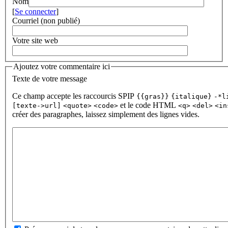
Nom
[
Se connecter
]
Courriel (non publié)
Votre site web
Ajoutez votre commentaire ici
Texte de votre message
Ce champ accepte les raccourcis SPIP
{{gras}}
{italique}
-*l
et le code HTML
[texte->url]
<quote>
<code>
<q>
<del>
<in
créer des paragraphes, laissez simplement des lignes vides.