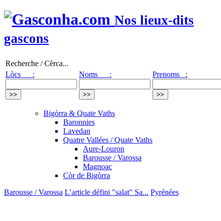
Nos lieux-dits
gascons
Recherche / Cèrca...
Lòcs :
Noms :
Prenoms :
Bigòrra & Quate Vaths
Baronnies
Lavedan
Quatre Vallées / Quate Vaths
Aure-Louron
Barousse / Varossa
Magnoac
Còr de Bigòrra
Barousse / Varossa
L’article défini "salat" Sa...
Pyrénées