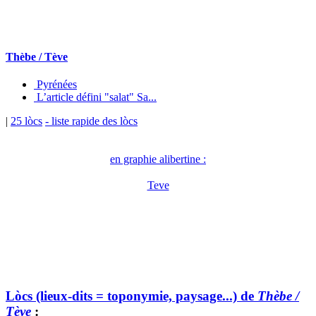
Thèbe / Tève
Pyrénées
L’article défini "salat" Sa...
|
25 lòcs
- liste rapide des lòcs
en graphie alibertine :
Teve
Lòcs (lieux-dits = toponymie, paysage...) de
Thèbe /
Tève
: