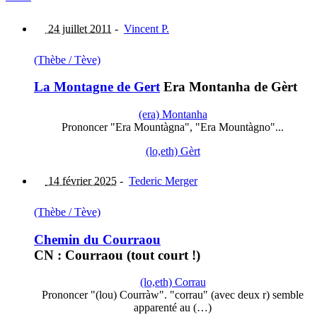
24 juillet 2011
-
Vincent P.
(Thèbe / Tève)
La Montagne de Gert
Era Montanha de Gèrt
(era) Montanha
Prononcer "Era Mountàgna", "Era Mountàgno"...
(lo,eth) Gèrt
14 février 2025
-
Tederic Merger
(Thèbe / Tève)
Chemin du Courraou
CN : Courraou (tout court !)
(lo,eth) Corrau
Prononcer "(lou) Courràw". "corrau" (avec deux r) semble
apparenté au (…)