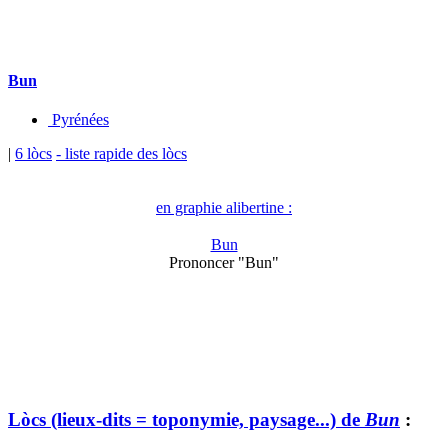
Bun
Pyrénées
|
6 lòcs
- liste rapide des lòcs
en graphie alibertine :
Bun
Prononcer "Bun"
Lòcs (lieux-dits = toponymie, paysage...) de
Bun
: