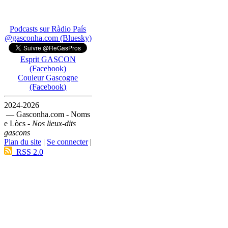
Podcasts sur Ràdio País
@gasconha.com (Bluesky)
Esprit GASCON
(Facebook)
Couleur Gascogne
(Facebook)
2024-2026
— Gasconha.com - Noms
e Lòcs -
Nos lieux-dits
gascons
Plan du site
|
Se connecter
|
RSS 2.0