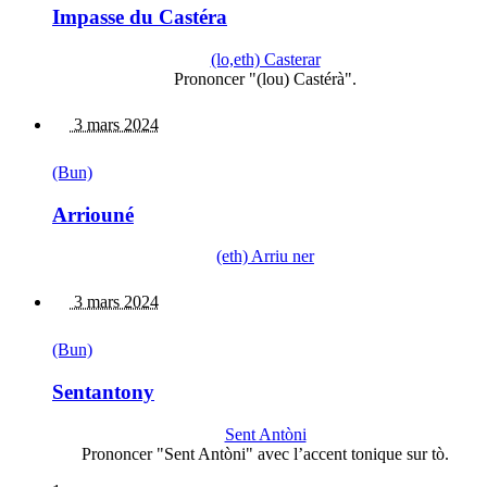
Impasse du Castéra
(lo,eth) Casterar
Prononcer "(lou) Castérà".
3 mars 2024
(Bun)
Arriouné
(eth) Arriu ner
3 mars 2024
(Bun)
Sentantony
Sent Antòni
Prononcer "Sent Antòni" avec l’accent tonique sur tò.