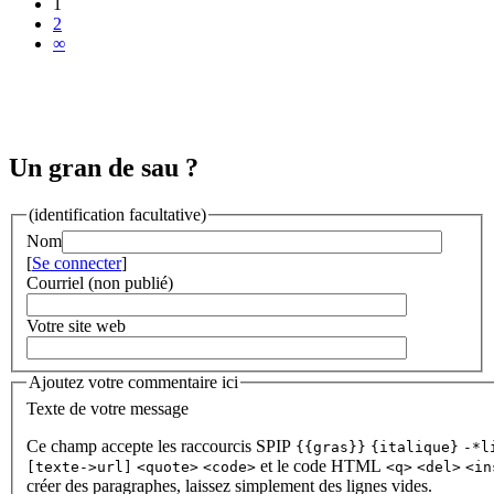
1
2
∞
Un gran de sau ?
(identification facultative)
Nom
[
Se connecter
]
Courriel (non publié)
Votre site web
Ajoutez votre commentaire ici
Texte de votre message
Ce champ accepte les raccourcis SPIP
{{gras}}
{italique}
-*l
et le code HTML
[texte->url]
<quote>
<code>
<q>
<del>
<in
créer des paragraphes, laissez simplement des lignes vides.