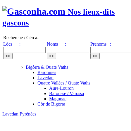
Nos lieux-dits
gascons
Recherche / Cèrca...
Lòcs :
Noms :
Prenoms :
Bigòrra & Quate Vaths
Baronnies
Lavedan
Quatre Vallées / Quate Vaths
Aure-Louron
Barousse / Varossa
Magnoac
Còr de Bigòrra
Lavedan
Pyrénées