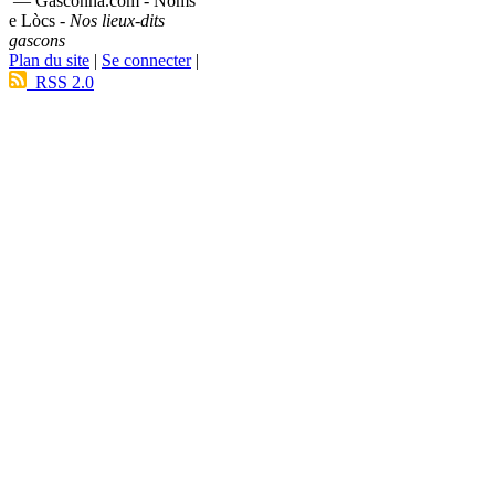
— Gasconha.com - Noms
e Lòcs -
Nos lieux-dits
gascons
Plan du site
|
Se connecter
|
RSS 2.0