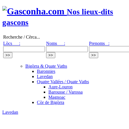
Nos lieux-dits
gascons
Recherche / Cèrca...
Lòcs :
Noms :
Prenoms :
Bigòrra & Quate Vaths
Baronnies
Lavedan
Quatre Vallées / Quate Vaths
Aure-Louron
Barousse / Varossa
Magnoac
Còr de Bigòrra
Lavedan