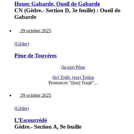
Houec Gabarde, Oueil de Gabarde
CN (Gèdre.- Section D, 3e feuille) : Oueil de
Gabarde
29 octobre 2025
(Gèdre)
Pène de Touyères
(la,era) Pèna
(lo) Tojèr, (era) Tojèra
Prononcer "(lou) Toujè"...
29 octobre 2025
(Gèdre)
L’Escourrédé
Gèdre.- Section A, 9e feuille