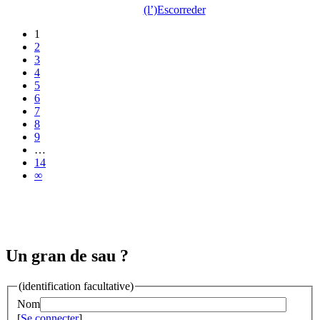
(l’)Escorreder
1
2
3
4
5
6
7
8
9
…
14
∞
Un gran de sau ?
(identification facultative)
Nom
[
Se connecter
]