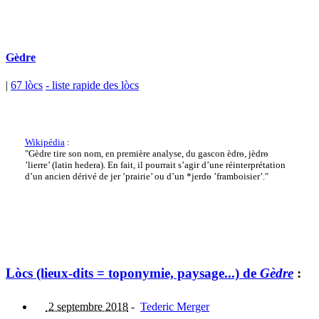
Gèdre
|
67 lòcs
- liste rapide des lòcs
Wikipédia
:
"Gèdre tire son nom, en première analyse, du gascon èdrɵ, jèdrɵ
’lierre’ (latin hedera). En fait, il pourrait s’agir d’une réinterprétation
d’un ancien dérivé de jer ’prairie’ ou d’un *jerdɵ ’framboisier’."
Lòcs (lieux-dits = toponymie, paysage...) de
Gèdre
:
2 septembre 2018
-
Tederic Merger