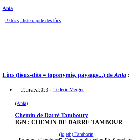
Anla
|
19 lòcs
- liste rapide des lòcs
Lòcs (lieux-dits = toponymie, paysage...) de
Anla
:
21 mars 2023
-
Tederic Merger
(Anla)
Chemin de Darré Tamboury
IGN : CHEMIN DE DARRE TAMBOUR
(lo,eth) Tamborin
Prononcer "tambouri". Crieur public, selon Ph. Soussieux.