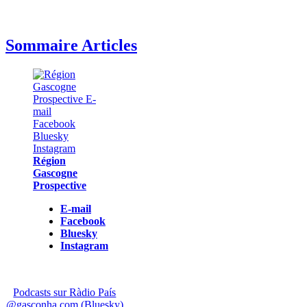
Sommaire Articles
Région
Gascogne
Prospective
E-mail
Facebook
Bluesky
Instagram
Podcasts sur Ràdio País
@gasconha.com (Bluesky)