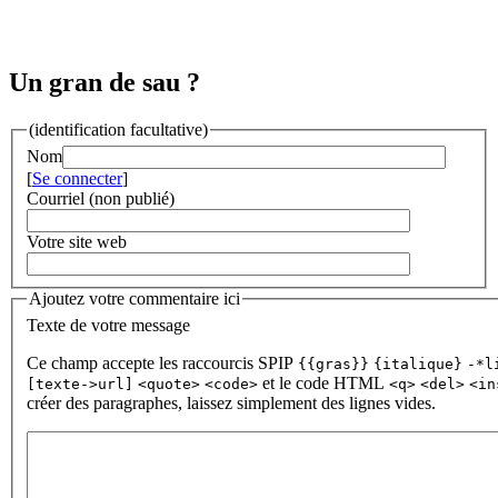
Un gran de sau ?
(identification facultative)
Nom
[
Se connecter
]
Courriel (non publié)
Votre site web
Ajoutez votre commentaire ici
Texte de votre message
Ce champ accepte les raccourcis SPIP
{{gras}}
{italique}
-*l
et le code HTML
[texte->url]
<quote>
<code>
<q>
<del>
<in
créer des paragraphes, laissez simplement des lignes vides.