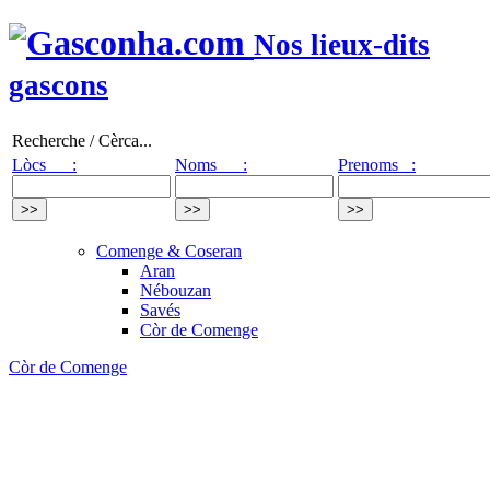
Nos lieux-dits
gascons
Recherche / Cèrca...
Lòcs :
Noms :
Prenoms :
Comenge & Coseran
Aran
Nébouzan
Savés
Còr de Comenge
Còr de Comenge