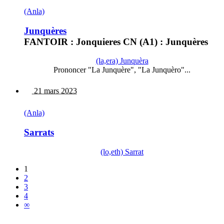
(Anla)
Junquères
FANTOIR : Jonquieres CN (A1) : Junquères
(la,era) Junquèra
Prononcer "La Junquère", "La Junquèro"...
21 mars 2023
(Anla)
Sarrats
(lo,eth) Sarrat
1
2
3
4
∞