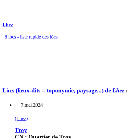
Lhez
|
8 lòcs
- liste rapide des lòcs
Lòcs (lieux-dits = toponymie, paysage...) de
Lhez
:
7 mai 2024
(Lhez)
Troy
CN : Quartier de Troy