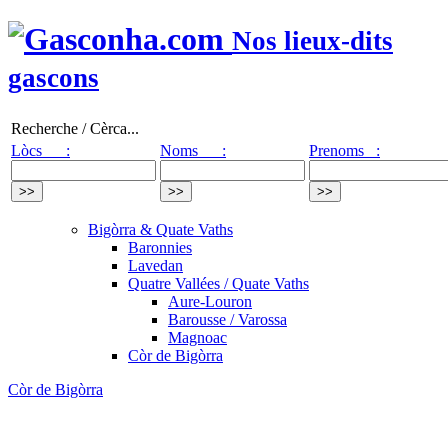
Nos lieux-dits
gascons
Recherche / Cèrca...
Lòcs :
Noms :
Prenoms :
Bigòrra & Quate Vaths
Baronnies
Lavedan
Quatre Vallées / Quate Vaths
Aure-Louron
Barousse / Varossa
Magnoac
Còr de Bigòrra
Còr de Bigòrra