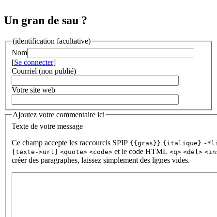
Un gran de sau ?
(identification facultative)
Nom
[
Se connecter
]
Courriel (non publié)
Votre site web
Ajoutez votre commentaire ici
Texte de votre message
Ce champ accepte les raccourcis SPIP
{{gras}}
{italique}
-*l
et le code HTML
[texte->url]
<quote>
<code>
<q>
<del>
<in
créer des paragraphes, laissez simplement des lignes vides.