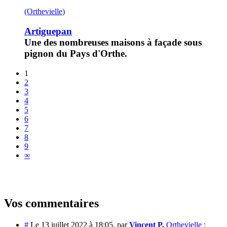
(Orthevielle)
Artiguepan
Une des nombreuses maisons à façade sous
pignon du Pays d'Orthe.
1
2
3
4
5
6
7
8
9
∞
Vos commentaires
#
Le 13 juillet 2022 à 18:05
,
par
Vincent P.
Orthevielle :