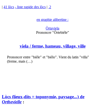
|
41 lòcs
- liste rapide des lòcs
|
2
en graphie alibertine :
Òrtaviela
Prononcer "Òrtebiéle"
viela
/ ferme, hameau, village, ville
Prononcer entre "biéle" et "biélo". Vient du latin "villa"
(ferme, mais (…)
Lòcs (lieux-dits = toponymie, paysage...) de
Orthevielle
: