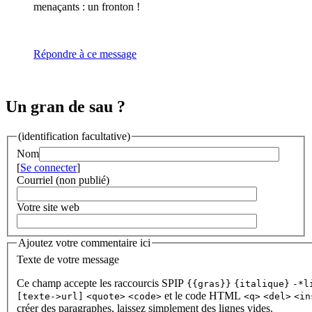
menaçants : un fronton !
Répondre à ce message
Un gran de sau ?
(identification facultative)
Nom
[
Se connecter
]
Courriel (non publié)
Votre site web
Ajoutez votre commentaire ici
Texte de votre message
Ce champ accepte les raccourcis SPIP
{{gras}}
{italique}
-*l
et le code HTML
[texte->url]
<quote>
<code>
<q>
<del>
<in
créer des paragraphes, laissez simplement des lignes vides.