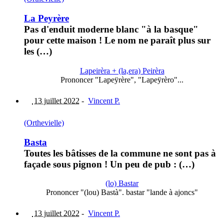
La Peyrère
Pas d'enduit moderne blanc "à la basque"
pour cette maison ! Le nom ne paraît plus sur
les (…)
Lapeirèra + (la,era) Peirèra
Prononcer "Lapeÿrère", "Lapeÿrèro"...
13 juillet 2022
-
Vincent P.
(Orthevielle)
Basta
Toutes les bâtisses de la commune ne sont pas à
façade sous pignon ! Un peu de pub : (…)
(lo) Bastar
Prononcer "(lou) Bastà". bastar "lande à ajoncs"
13 juillet 2022
-
Vincent P.