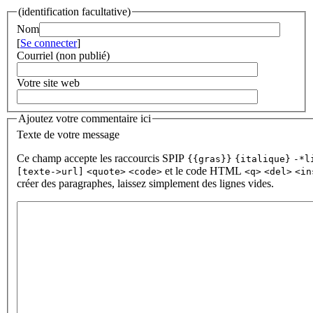
(identification facultative)
Nom
[
Se connecter
]
Courriel (non publié)
Votre site web
Ajoutez votre commentaire ici
Texte de votre message
Ce champ accepte les raccourcis SPIP
{{gras}}
{italique}
-*l
et le code HTML
[texte->url]
<quote>
<code>
<q>
<del>
<in
créer des paragraphes, laissez simplement des lignes vides.