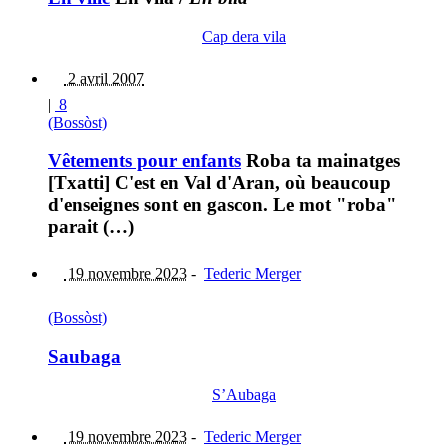
Cap dera vila
2 avril 2007
|
8
(Bossòst)
Vêtements pour enfants
Roba ta mainatges
[Txatti] C'est en Val d'Aran, où beaucoup
d'enseignes sont en gascon. Le mot "roba"
parait (…)
19 novembre 2023
-
Tederic Merger
(Bossòst)
Saubaga
S’Aubaga
19 novembre 2023
-
Tederic Merger