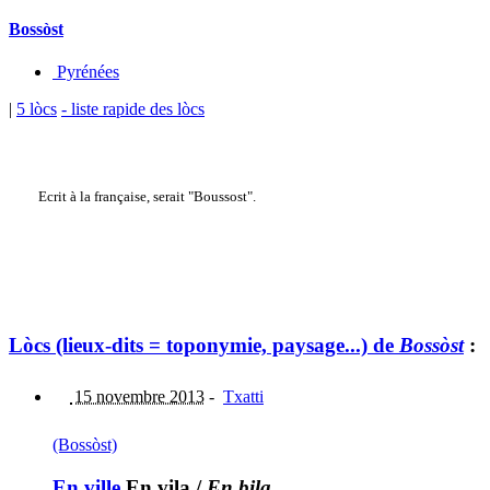
Bossòst
Pyrénées
|
5 lòcs
- liste rapide des lòcs
Ecrit à la française, serait "Boussost".
Lòcs (lieux-dits = toponymie, paysage...) de
Bossòst
:
15 novembre 2013
-
Txatti
(Bossòst)
En ville
En vila
/
En bila