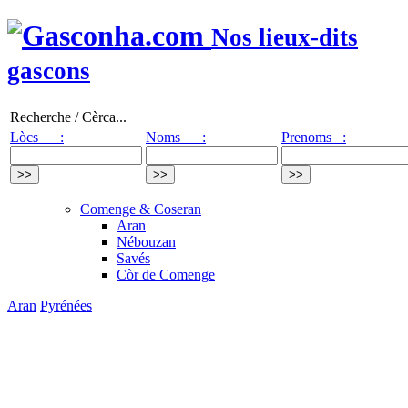
Nos lieux-dits
gascons
Recherche / Cèrca...
Lòcs :
Noms :
Prenoms :
Comenge & Coseran
Aran
Nébouzan
Savés
Còr de Comenge
Aran
Pyrénées